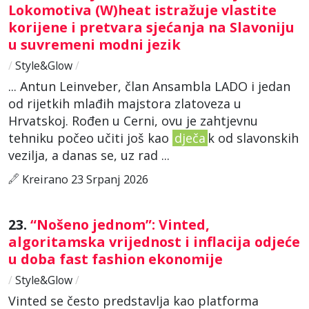
Lokomotiva (W)heat istražuje vlastite
korijene i pretvara sjećanja na Slavoniju
u suvremeni modni jezik
/
Style&Glow
/
... Antun Leinveber, član Ansambla LADO i jedan
od rijetkih mlađih majstora zlatoveza u
Hrvatskoj. Rođen u Cerni, ovu je zahtjevnu
tehniku počeo učiti još kao
dječa
k od slavonskih
vezilja, a danas se, uz rad ...
Kreirano 23 Srpanj 2026
23.
“Nošeno jednom”: Vinted,
algoritamska vrijednost i inflacija odjeće
u doba fast fashion ekonomije
/
Style&Glow
/
Vinted se često predstavlja kao platforma