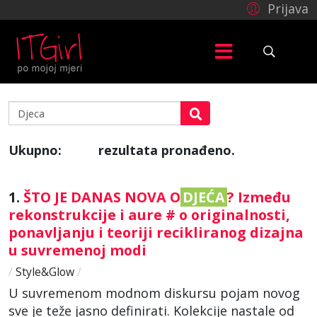
Prijava
Ukupno:
rezultata pronađeno.
796
1.
ŠTO JE DANAS NOVA O
DJEĆA
? Između
rekonstrukcije i aure # o originalnosti,
ponavljanju i teoriji recikliranog dizajna
u suvremenoj modi
/
Style&Glow
/
U suvremenom modnom diskursu pojam novog
sve je teže jasno definirati. Kolekcije nastale od