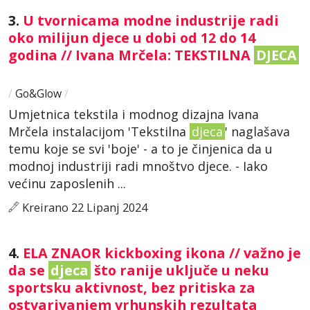
3.
U tvornicama modne industrije radi
oko milijun djece u dobi od 12 do 14
godina // Ivana Mrčela: TEKSTILNA
DJECA
/
Go&Glow
/
Umjetnica tekstila i modnog dizajna Ivana
Mrčela instalacijom 'Tekstilna
djeca
' naglašava
temu koje se svi 'boje' - a to je činjenica da u
modnoj industriji radi mnoštvo djece. - Iako
većinu zaposlenih ...
Kreirano 22 Lipanj 2024
4.
ELA ZNAOR kickboxing ikona // važno je
da se
djeca
što ranije uključe u neku
sportsku aktivnost, bez pritiska za
ostvarivanjem vrhunskih rezultata