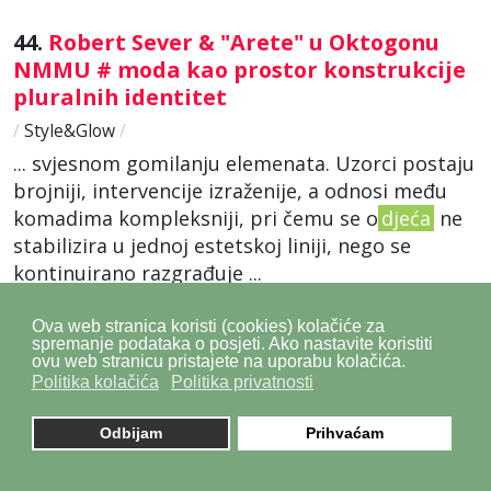
44.
Robert Sever & "Arete" u Oktogonu
NMMU # moda kao prostor konstrukcije
pluralnih identitet
/
Style&Glow
/
... svjesnom gomilanju elemenata. Uzorci postaju
brojniji, intervencije izraženije, a odnosi među
komadima kompleksniji, pri čemu se o
djeća
ne
stabilizira u jednoj estetskoj liniji, nego se
kontinuirano razgrađuje ...
Kreirano 11 Travanj 2026
Ova web stranica koristi (cookies) kolačiće za
spremanje podataka o posjeti. Ako nastavite koristiti
ovu web stranicu pristajete na uporabu kolačića.
45.
Modna revija „Moja maturalna večer“
Politika kolačića
Politika privatnosti
u nedjelju u HNK-u: projekt koji
maturantima bez odgovarajuće
Odbijam
Prihvaćam
roditeljske skrbi donosi podršku i