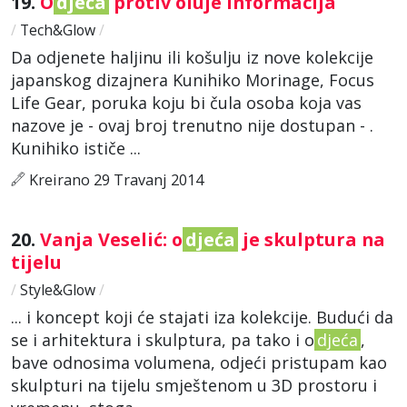
19.
O
djeća
protiv oluje informacija
/
Tech&Glow
/
Da odjenete haljinu ili košulju iz nove kolekcije
japanskog dizajnera Kunihiko Morinage, Focus
Life Gear, poruka koju bi čula osoba koja vas
nazove je - ovaj broj trenutno nije dostupan - .
Kunihiko ističe ...
Kreirano 29 Travanj 2014
20.
Vanja Veselić: o
djeća
je skulptura na
tijelu
/
Style&Glow
/
... i koncept koji će stajati iza kolekcije. Budući da
se i arhitektura i skulptura, pa tako i o
djeća
,
bave odnosima volumena, odjeći pristupam kao
skulpturi na tijelu smještenom u 3D prostoru i