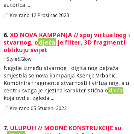
autorica ...
Kreirano 12 Prosinac 2023
6.
XD NOVA KAMPANJA // spoj virtualnog i
stvarnog, o
djeća
je filter, 3D fragmenti
oblikuju svijet
/
Style&Glow
/
Negdje između stvarnog i digitalnog pejzaža
smjestila se nova kampanja Ksenije Vrbanić.
Kombinira fragmente stvarnosti i virtualnog, a u
centru svega je njezina karakteristična o
djeća
,
koja ovdje izgleda ...
Kreirano 05 Studeni 2022
7.
ULUPUH // MODNE KONSTRUKCIJE su