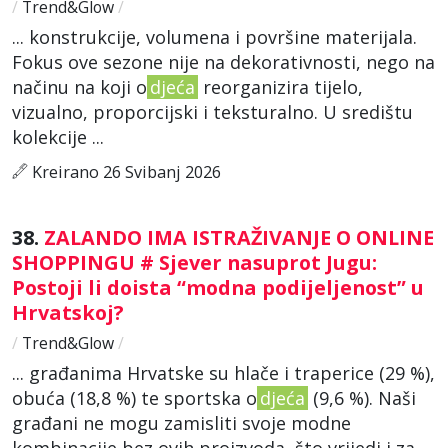
/
Trend&Glow
/
... konstrukcije, volumena i površine materijala.
Fokus ove sezone nije na dekorativnosti, nego na
načinu na koji o
djeća
reorganizira tijelo,
vizualno, proporcijski i teksturalno. U središtu
kolekcije ...
Kreirano 26 Svibanj 2026
38.
ZALANDO IMA ISTRAŽIVANJE O ONLINE
SHOPPINGU # Sjever nasuprot Jugu:
Postoji li doista “modna podijeljenost” u
Hrvatskoj?
/
Trend&Glow
/
... građanima Hrvatske su hlače i traperice (29 %),
obuća (18,8 %) te sportska o
djeća
(9,6 %). Naši
građani ne mogu zamisliti svoje modne
kombinacije bez ovih proizvoda, što vrijedi i za