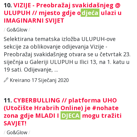
10.
VIZIJE - Preobražaj svakidašnjeg @
ULUPUH // mjesto gdje o
djeća
ulazi u
IMAGINARNI SVIJET
/
Go&Glow
/
Selektirana tematska izložba ULUPUH-ove
sekcije za oblikovanje odijevanja Vizije -
Preobražaj svakidašnjeg otvara se u četvrtak 23.
siječnja u Galeriji ULUPUH u Ilici 13, na 1. katu u
19 sati. Odijevanje, ...
Kreirano 17 Siječanj 2020
11.
CYBERBULLING // platforma UHO
(Utočište Hrabrih Online) je #nohate
zona gdje MLADI I
DJECA
mogu tražiti
SAVJET!
/
Go&Glow
/