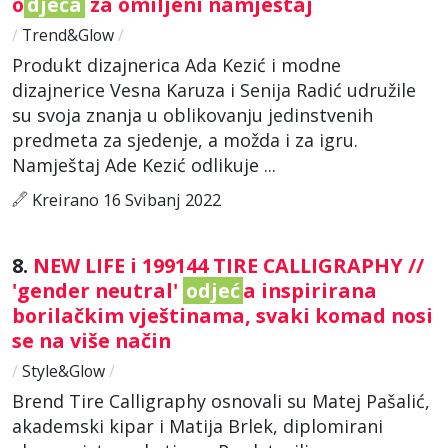
o
djeća
za omiljeni namještaj
/
Trend&Glow
/
Produkt dizajnerica Ada Kezić i modne
dizajnerice Vesna Karuza i Senija Radić udružile
su svoja znanja u oblikovanju jedinstvenih
predmeta za sjedenje, a možda i za igru.
Namještaj Ade Kezić odlikuje ...
Kreirano 16 Svibanj 2022
8.
NEW LIFE i 199144 TIRE CALLIGRAPHY //
'gender neutral'
odjeć
a inspirirana
borilačkim vještinama, svaki komad nosi
se na više način
/
Style&Glow
/
Brend Tire Calligraphy osnovali su Matej Pašalić,
akademski kipar i Matija Brlek, diplomirani