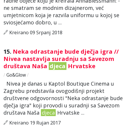
radne odjeće koju je kreirala AnnaBlessmann: -
ne smatram se modnim dizajnerom, već
umjetnicom koja je razvila uniformu u kojoj se
sviosjećamo dobro, u ...
Kreirano 09 Srpanj 2018
15.
Neka odrastanje bude dječja igra //
Nivea nastavlja suradnju sa Savezom
društava Naša
djeca
Hrvatske
/
Go&Glow
/
Nivea je danas u Kaptol Boutique Cinema u
Zagrebu predstavila ovogodišnji projekt
društvene odgovornosti "Neka odrastanje bude
dječja igra" koji provodi u suradnji sa Savezom
društava Naša
djeca
Hrvatske ...
Kreirano 19 Rujan 2017