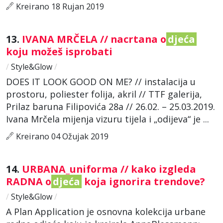
Kreirano 18 Rujan 2019
13.
IVANA MRČELA // nacrtana o
djeća
koju možeš isprobati
/
Style&Glow
/
DOES IT LOOK GOOD ON ME? // instalacija u
prostoru, poliester folija, akril // TTF galerija,
Prilaz baruna Filipovića 28a // 26.02. – 25.03.2019.
Ivana Mrčela mijenja vizuru tijela i „odijeva“ je ...
Kreirano 04 Ožujak 2019
14.
URBANA_uniforma // kako izgleda
RADNA o
djeća
koja ignorira trendove?
/
Style&Glow
/
A Plan Application je osnovna kolekcija urbane