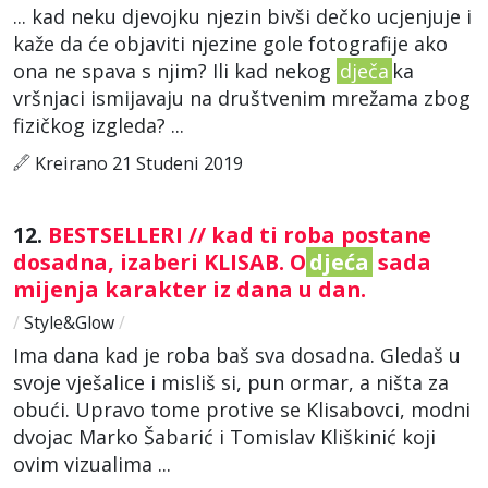
... kad neku djevojku njezin bivši dečko ucjenjuje i
kaže da će objaviti njezine gole fotografije ako
ona ne spava s njim? Ili kad nekog
dječa
ka
vršnjaci ismijavaju na društvenim mrežama zbog
fizičkog izgleda? ...
Kreirano 21 Studeni 2019
12.
BESTSELLERI // kad ti roba postane
dosadna, izaberi KLISAB. O
djeća
sada
mijenja karakter iz dana u dan.
/
Style&Glow
/
Ima dana kad je roba baš sva dosadna. Gledaš u
svoje vješalice i misliš si, pun ormar, a ništa za
obući. Upravo tome protive se Klisabovci, modni
dvojac Marko Šabarić i Tomislav Kliškinić koji
ovim vizualima ...