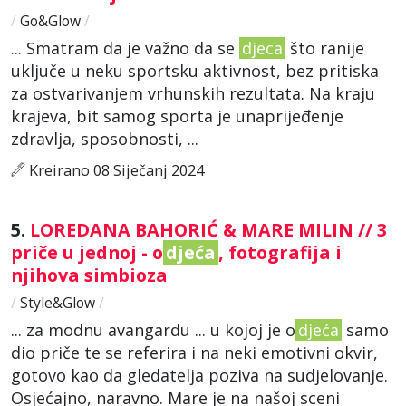
/
Go&Glow
/
... Smatram da je važno da se
djeca
što ranije
uključe u neku sportsku aktivnost, bez pritiska
za ostvarivanjem vrhunskih rezultata. Na kraju
krajeva, bit samog sporta je unaprijeđenje
zdravlja, sposobnosti, ...
Kreirano 08 Siječanj 2024
5.
LOREDANA BAHORIĆ & MARE MILIN // 3
priče u jednoj - o
djeća
, fotografija i
njihova simbioza
/
Style&Glow
/
... za modnu avangardu ... u kojoj je o
djeća
samo
dio priče te se referira i na neki emotivni okvir,
gotovo kao da gledatelja poziva na sudjelovanje.
Osjećajno, naravno. Mare je na našoj sceni