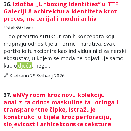
36.
Izložba „Unboxing Identities“ u TTF
Galeriji # arhitektura identiteta kroz
proces, materijal i modni arhiv
/
Style&Glow
/
... do precizno strukturiranih koncepata koji
mapiraju odnos tijela, forme i narativa. Svaki
portfolio funkcionira kao individualni dizajnerski
ekosustav, u kojem se moda ne pojavljuje samo
kao o
djeća
, nego ...
Kreirano 29 Svibanj 2026
37.
eNVy room kroz novu kolekciju
analizira odnos maskuline tailoringa i
transparentne čipke, istražuje
konstrukciju tijela kroz perforaciju,
slojevitost i arhitektonske teksture