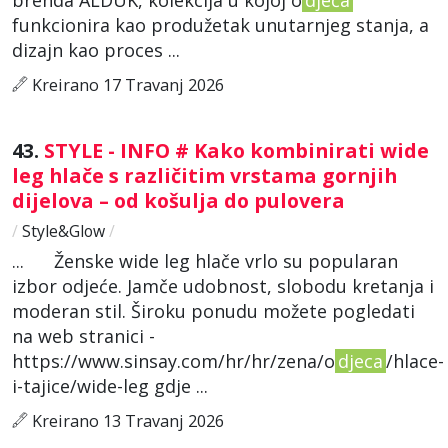
funkcionira kao produžetak unutarnjeg stanja, a
dizajn kao proces ...
Kreirano 17 Travanj 2026
43.
STYLE - INFO # Kako kombinirati wide
leg hlače s različitim vrstama gornjih
dijelova – od košulja do pulovera
/
Style&Glow
/
... Ženske wide leg hlače vrlo su popularan
izbor odjeće. Jamče udobnost, slobodu kretanja i
moderan stil. Široku ponudu možete pogledati
na web stranici -
https://www.sinsay.com/hr/hr/zena/o
djeca
/hlace-
i-tajice/wide-leg gdje ...
Kreirano 13 Travanj 2026