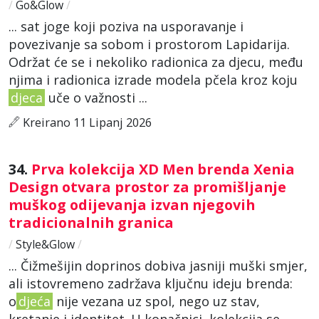
/
Go&Glow
/
... sat joge koji poziva na usporavanje i
povezivanje sa sobom i prostorom Lapidarija.
Održat će se i nekoliko radionica za djecu, među
njima i radionica izrade modela pčela kroz koju
djeca
uče o važnosti ...
Kreirano 11 Lipanj 2026
34.
Prva kolekcija XD Men brenda Xenia
Design otvara prostor za promišljanje
muškog odijevanja izvan njegovih
tradicionalnih granica
/
Style&Glow
/
... Čižmešijin doprinos dobiva jasniji muški smjer,
ali istovremeno zadržava ključnu ideju brenda:
o
djeća
nije vezana uz spol, nego uz stav,
kretanje i identitet. U konačnici, kolekcija se