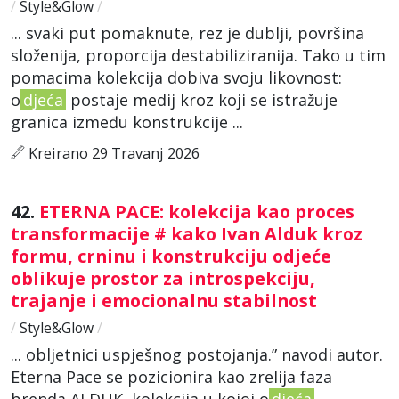
/
Style&Glow
/
... svaki put pomaknute, rez je dublji, površina
složenija, proporcija destabiliziranija. Tako u tim
pomacima kolekcija dobiva svoju likovnost:
o
djeća
postaje medij kroz koji se istražuje
granica između konstrukcije ...
Kreirano 29 Travanj 2026
42.
ETERNA PACE: kolekcija kao proces
transformacije # kako Ivan Alduk kroz
formu, crninu i konstrukciju odjeće
oblikuje prostor za introspekciju,
trajanje i emocionalnu stabilnost
/
Style&Glow
/
... obljetnici uspješnog postojanja.” navodi autor.
Eterna Pace se pozicionira kao zrelija faza
brenda ALDUK, kolekcija u kojoj o
djeća