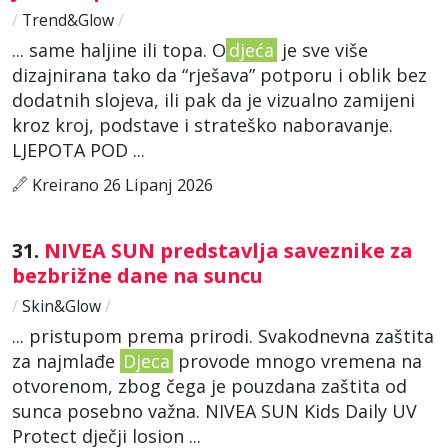
/
Trend&Glow
/
... same haljine ili topa. O
djeća
je sve više
dizajnirana tako da “rješava” potporu i oblik bez
dodatnih slojeva, ili pak da je vizualno zamijeni
kroz kroj, podstave i strateško naboravanje.
LJEPOTA POD ...
Kreirano 26 Lipanj 2026
31.
NIVEA SUN predstavlja saveznike za
bezbrižne dane na suncu
/
Skin&Glow
/
... pristupom prema prirodi. Svakodnevna zaštita
za najmlađe
Djeca
provode mnogo vremena na
otvorenom, zbog čega je pouzdana zaštita od
sunca posebno važna. NIVEA SUN Kids Daily UV
Protect dječji losion ...