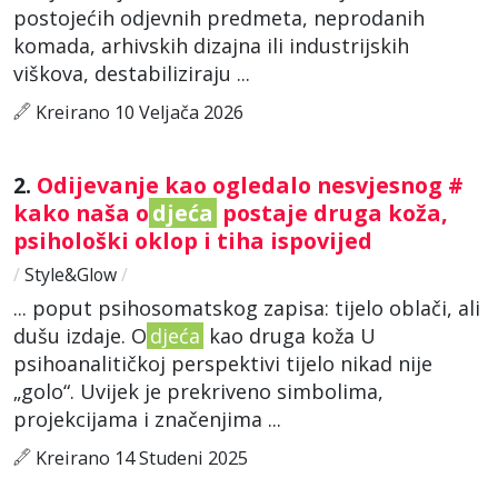
postojećih odjevnih predmeta, neprodanih
komada, arhivskih dizajna ili industrijskih
viškova, destabiliziraju ...
Kreirano 10 Veljača 2026
2.
Odijevanje kao ogledalo nesvjesnog #
kako naša o
djeća
postaje druga koža,
psihološki oklop i tiha ispovijed
/
Style&Glow
/
... poput psihosomatskog zapisa: tijelo oblači, ali
dušu izdaje. O
djeća
kao druga koža U
psihoanalitičkoj perspektivi tijelo nikad nije
„golo“. Uvijek je prekriveno simbolima,
projekcijama i značenjima ...
Kreirano 14 Studeni 2025