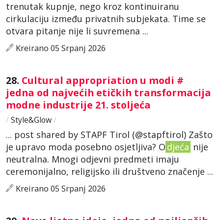
trenutak kupnje, nego kroz kontinuiranu
cirkulaciju između privatnih subjekata. Time se
otvara pitanje nije li suvremena ...
Kreirano 05 Srpanj 2026
28.
Cultural appropriation u modi #
jedna od najvećih etičkih transformacija
modne industrije 21. stoljeća
/
Style&Glow
/
... post shared by STAPF Tirol (@stapftirol) Zašto
je upravo moda posebno osjetljiva? O
djeća
nije
neutralna. Mnogi odjevni predmeti imaju
ceremonijalno, religijsko ili društveno značenje ...
Kreirano 05 Srpanj 2026