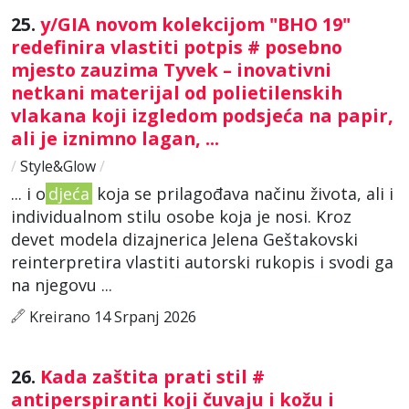
25.
y/GIA novom kolekcijom "BHO 19"
redefinira vlastiti potpis # posebno
mjesto zauzima Tyvek – inovativni
netkani materijal od polietilenskih
vlakana koji izgledom podsjeća na papir,
ali je iznimno lagan, ...
/
Style&Glow
/
... i o
djeća
koja se prilagođava načinu života, ali i
individualnom stilu osobe koja je nosi. Kroz
devet modela dizajnerica Jelena Geštakovski
reinterpretira vlastiti autorski rukopis i svodi ga
na njegovu ...
Kreirano 14 Srpanj 2026
26.
Kada zaštita prati stil #
antiperspiranti koji čuvaju i kožu i