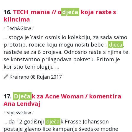
16.
TECH_mania // o
djeća
koja raste s
klincima
/
Tech&Glow
/
... stoga je Yasin osmislio kolekciju, za sada samo
prototip, robice koju mogu nositi bebe i
djeca
,
rasteže se za 6 brojeva. Odnosno raste s njima te
se konstantno prilagođava pokretu. Pritom je
koristio tehnologiju ...
Kreirano 08 Rujan 2017
17.
Dječa
k za Acne Woman / komentira
Ana Lendvaj
/
Style&Glow
/
... da 12-godišnji
dječa
k Frasse Johansson
postaje glavno lice kampanje švedske modne