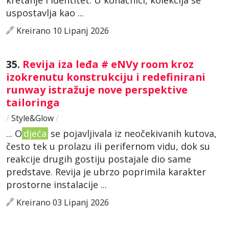
uspostavlja kao ...
Kreirano 10 Lipanj 2026
35.
Revija iza leđa # eNVy room kroz
izokrenutu konstrukciju i redefinirani
runway istražuje nove perspektive
tailoringa
/
Style&Glow
/
... O
djeća
se pojavljivala iz neočekivanih kutova,
često tek u prolazu ili perifernom vidu, dok su
reakcije drugih gostiju postajale dio same
predstave. Revija je ubrzo poprimila karakter
prostorne instalacije ...
Kreirano 03 Lipanj 2026