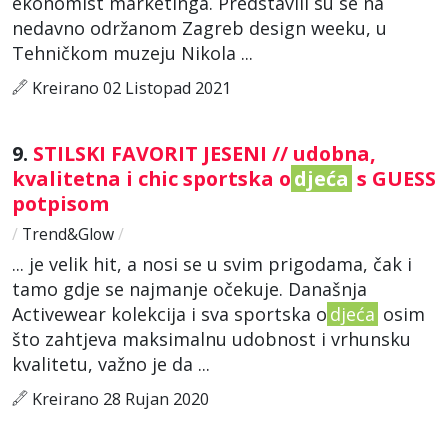
ekonomist marketinga. Predstavili su se na
nedavno održanom Zagreb design weeku, u
Tehničkom muzeju Nikola ...
Kreirano 02 Listopad 2021
9.
STILSKI FAVORIT JESENI // udobna,
kvalitetna i chic sportska o
djeća
s GUESS
potpisom
/
Trend&Glow
/
... je velik hit, a nosi se u svim prigodama, čak i
tamo gdje se najmanje očekuje. Današnja
Activewear kolekcija i sva sportska o
djeća
osim
što zahtjeva maksimalnu udobnost i vrhunsku
kvalitetu, važno je da ...
Kreirano 28 Rujan 2020