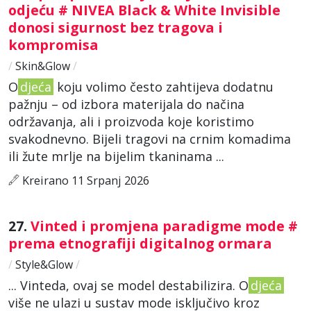
odjeću # NIVEA Black & White Invisible
donosi sigurnost bez tragova i
kompromisa
/
Skin&Glow
/
O
djeća
koju volimo često zahtijeva dodatnu
pažnju – od izbora materijala do načina
održavanja, ali i proizvoda koje koristimo
svakodnevno. Bijeli tragovi na crnim komadima
ili žute mrlje na bijelim tkaninama ...
Kreirano 11 Srpanj 2026
27.
Vinted i promjena paradigme mode #
prema etnografiji digitalnog ormara
/
Style&Glow
/
... Vinteda, ovaj se model destabilizira. O
djeća
više ne ulazi u sustav mode isključivo kroz