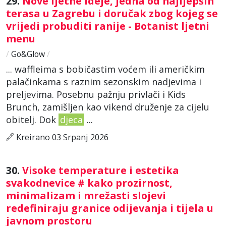
29.
Nove ljetne ideje, jedna od najljepših
terasa u Zagrebu i doručak zbog kojeg se
vrijedi probuditi ranije - Botanist ljetni
menu
/
Go&Glow
/
... waffleima s bobičastim voćem ili američkim
palačinkama s raznim sezonskim nadjevima i
preljevima. Posebnu pažnju privlači i Kids
Brunch, zamišljen kao vikend druženje za cijelu
obitelj. Dok
djeca
...
Kreirano 03 Srpanj 2026
30.
Visoke temperature i estetika
svakodnevice # kako prozirnost,
minimalizam i mrežasti slojevi
redefiniraju granice odijevanja i tijela u
javnom prostoru