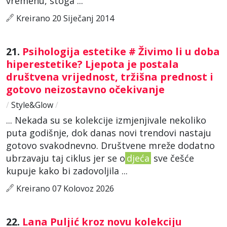
vremenu, stoga ...
Kreirano 20 Siječanj 2014
21.
Psihologija estetike # Živimo li u doba
hiperestetike? Ljepota je postala
društvena vrijednost, tržišna prednost i
gotovo neizostavno očekivanje
/
Style&Glow
/
... Nekada su se kolekcije izmjenjivale nekoliko
puta godišnje, dok danas novi trendovi nastaju
gotovo svakodnevno. Društvene mreže dodatno
ubrzavaju taj ciklus jer se o
djeća
sve češće
kupuje kako bi zadovoljila ...
Kreirano 07 Kolovoz 2026
22.
Lana Puljić kroz novu kolekciju