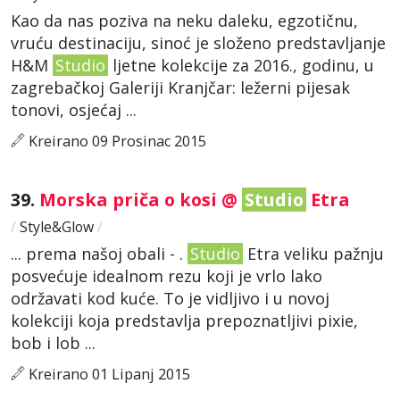
Kao da nas poziva na neku daleku, egzotičnu,
vruću destinaciju, sinoć je složeno predstavljanje
H&M
Studio
ljetne kolekcije za 2016., godinu, u
zagrebačkoj Galeriji Kranjčar: ležerni pijesak
tonovi, osjećaj ...
Kreirano 09 Prosinac 2015
39.
Morska priča o kosi @
Studio
Etra
/
Style&Glow
/
... prema našoj obali - .
Studio
Etra veliku pažnju
posvećuje idealnom rezu koji je vrlo lako
održavati kod kuće. To je vidljivo i u novoj
kolekciji koja predstavlja prepoznatljivi pixie,
bob i lob ...
Kreirano 01 Lipanj 2015