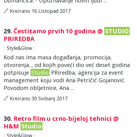
Dumančića. - Upoznavanje novih ljudi ...
Kreirano 16 Listopad 2017
29.
Čestitamo prvih 10 godina @
STUDIO
PRIREDBA
/
Style&Glow
/
Kod nas ima masa događanja, promocija,
otvorenja.., od kojih poveći dio već deset godina
potpisuje
Studio
PRiredba, agencija za event
management koju vodi Ana Petričić Gojanović.
Povodom obljetnice, Ana ...
Kreirano 30 Svibanj 2017
30.
Retro film u crno-bijeloj tehnici @
H&M
Studio
/
Style&Glow
/