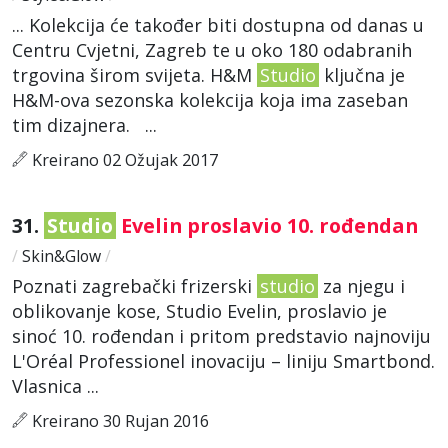
... Kolekcija će također biti dostupna od danas u
Centru Cvjetni, Zagreb te u oko 180 odabranih
trgovina širom svijeta. H&M
Studio
ključna je
H&M-ova sezonska kolekcija koja ima zaseban
tim dizajnera. ...
Kreirano 02 Ožujak 2017
31.
Studio
Evelin proslavio 10. rođendan
/
Skin&Glow
/
Poznati zagrebački frizerski
studio
za njegu i
oblikovanje kose, Studio Evelin, proslavio je
sinoć 10. rođendan i pritom predstavio najnoviju
L'Oréal Professionel inovaciju – liniju Smartbond.
Vlasnica ...
Kreirano 30 Rujan 2016