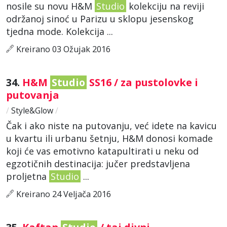
nosile su novu H&M
Studio
kolekciju na reviji
održanoj sinoć u Parizu u sklopu jesenskog
tjedna mode. Kolekcija ...
Kreirano 03 Ožujak 2016
34.
H&M
Studio
SS16 / za pustolovke i
putovanja
/
Style&Glow
/
Čak i ako niste na putovanju, već idete na kavicu
u kvartu ili urbanu šetnju, H&M donosi komade
koji će vas emotivno katapultirati u neku od
egzotičnih destinacija: jučer predstavljena
proljetna
Studio
...
Kreirano 24 Veljača 2016