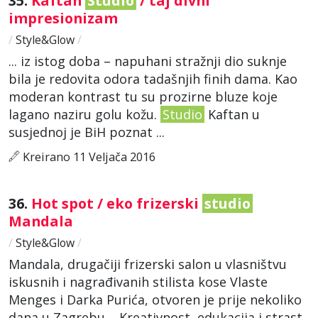
35.
Kaftan
Studio
/ taj divni
impresionizam
/
Style&Glow
/
... iz istog doba – napuhani stražnji dio suknje
bila je redovita odora tadašnjih finih dama. Kao
moderan kontrast tu su prozirne bluze koje
lagano naziru golu kožu.
Studio
Kaftan u
susjednoj je BiH poznat ...
Kreirano 11 Veljača 2016
36.
Hot spot / eko frizerski
studio
Mandala
/
Style&Glow
/
Mandala, drugačiji frizerski salon u vlasništvu
iskusnih i nagrađivanih stilista kose Vlaste
Menges i Darka Purića, otvoren je prije nekoliko
dana u Zagrebu. - Kreativnost, edukacija i strast