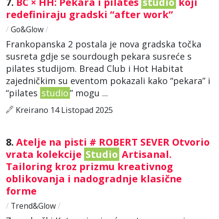
7.
BC × HH: Pekara i pilates
studio
koji
redefiniraju gradski “after work”
/
Go&Glow
/
Frankopanska 2 postala je nova gradska točka
susreta gdje se sourdough pekara susreće s
pilates studijom. Bread Club i Hot Habitat
zajedničkim su eventom pokazali kako “pekara” i
“pilates
studio
” mogu ...
Kreirano 14 Listopad 2025
8.
Atelje na pisti # ROBERT SEVER Otvorio
vrata kolekcije
Studio
Artisanal.
Tailoring kroz prizmu kreativnog
oblikovanja i nadogradnje klasične
forme
/
Trend&Glow
/