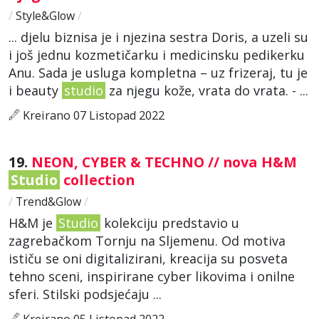
/
Style&Glow
/
... djelu biznisa je i njezina sestra Doris, a uzeli su
i još jednu kozmetičarku i medicinsku pedikerku
Anu. Sada je usluga kompletna – uz frizeraj, tu je
i beauty
studio
za njegu kože, vrata do vrata. - ...
Kreirano 07 Listopad 2022
19.
NEON, CYBER & TECHNO // nova H&M
Studio
collection
/
Trend&Glow
/
H&M je
Studio
kolekciju predstavio u
zagrebačkom Tornju na Sljemenu. Od motiva
ističu se oni digitalizirani, kreacija su posveta
tehno sceni, inspirirane cyber likovima i onilne
sferi. Stilski podsjećaju ...
Kreirano 05 Listopad 2022