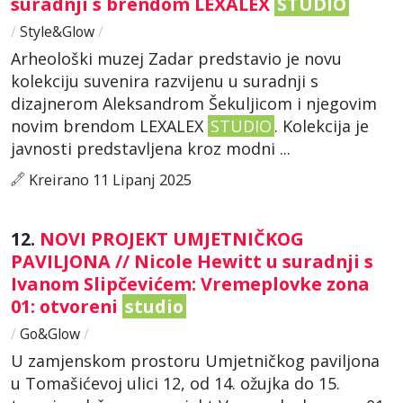
suradnji s brendom LEXALEX
STUDIO
/
Style&Glow
/
Arheološki muzej Zadar predstavio je novu
kolekciju suvenira razvijenu u suradnji s
dizajnerom Aleksandrom Šekuljicom i njegovim
novim brendom LEXALEX
STUDIO
. Kolekcija je
javnosti predstavljena kroz modni ...
Kreirano 11 Lipanj 2025
12.
NOVI PROJEKT UMJETNIČKOG
PAVILJONA // Nicole Hewitt u suradnji s
Ivanom Slipčevićem: Vremeplovke zona
01: otvoreni
studio
/
Go&Glow
/
U zamjenskom prostoru Umjetničkog paviljona
u Tomašićevoj ulici 12, od 14. ožujka do 15.