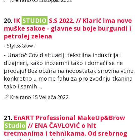
20.
IK
STUDIO
S.S 2022. // Klarić ima nove
muške sakoe - glavne su boje burgundi i
petrolej zelena
/
Style&Glow
/
- Unatoč Covid situaciji tekstilna industrija i
dizajneri, kako inozemni tako i domaći se ne
predaju! Bez obzira na nedostatak sirovina vune,
konkretno u mome fahu za proizvodnju tkanina
tako i samih ...
Kreirano 15 Veljača 2022
21.
EnART Professional MakeUp&Brow
Studio
// ENA ČAVLOVIĆ o hit
tretmanima i tehnikama. Od srebrnog