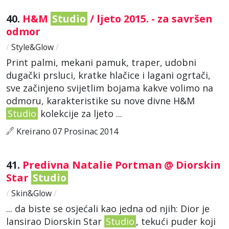
40.
H&M
Studio
/ ljeto 2015. - za savršen
odmor
/
Style&Glow
/
Print palmi, mekani pamuk, traper, udobni
dugački prsluci, kratke hlačice i lagani ogrtači,
sve začinjeno svijetlim bojama kakve volimo na
odmoru, karakteristike su nove divne H&M
Studio
kolekcije za ljeto ...
Kreirano 07 Prosinac 2014
41.
Predivna Natalie Portman @ Diorskin
Star
Studio
/
Skin&Glow
/
... da biste se osjećali kao jedna od njih: Dior je
lansirao Diorskin Star
Studio
, tekući puder koji