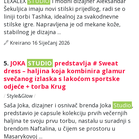
LEXALEX
STUDIO
i modni dizajner Aleksandar
Šekuljica imaju novi stilski prijedlog, radi se o
liniji torbi Tashka, idealnoj za svakodnevne
stilske igre. Napravljena je od mekane kože,
stabilnog je dizajna ...
Kreirano 16 Siječanj 2026
5.
JOKA
STUDIO
predstavlja # Sweat
dress – haljina koja kombinira glamur
svečanog izlaska s lakoćom sportske
odjeće + torba Krug
/
Style&Glow
/
Saša Joka, dizajner i osnivač brenda Joka
Studio
,
predstavio je capsule kolekciju prvih večernjih
haljina te svoju prvu torbu, nastalu u suradnji s
brendom Naftalina, u čijem se prostoru u
Masarykovoj ...