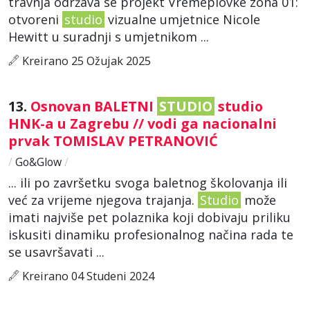
travnja održava se projekt Vremeplovke zona 01:
otvoreni
studio
vizualne umjetnice Nicole
Hewitt u suradnji s umjetnikom ...
Kreirano 25 Ožujak 2025
13.
Osnovan BALETNI
STUDIO
studio
HNK-a u Zagrebu // vodi ga nacionalni
prvak TOMISLAV PETRANOVIĆ
/
Go&Glow
/
... ili po završetku svoga baletnog školovanja ili
već za vrijeme njegova trajanja.
Studio
može
imati najviše pet polaznika koji dobivaju priliku
iskusiti dinamiku profesionalnog načina rada te
se usavršavati ...
Kreirano 04 Studeni 2024