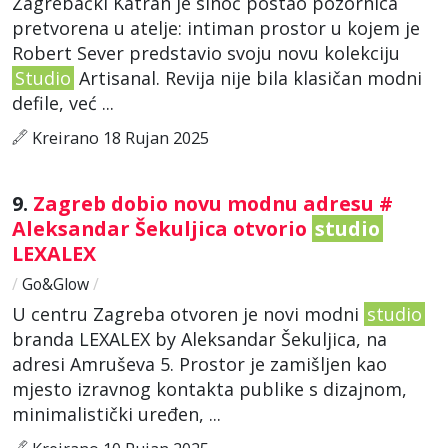
Zagrebački Katran je sinoć postao pozornica
pretvorena u atelje: intiman prostor u kojem je
Robert Sever predstavio svoju novu kolekciju
Studio
Artisanal. Revija nije bila klasičan modni
defile, već ...
Kreirano 18 Rujan 2025
9.
Zagreb dobio novu modnu adresu #
Aleksandar Šekuljica otvorio
studio
LEXALEX
/
Go&Glow
/
U centru Zagreba otvoren je novi modni
studio
branda LEXALEX by Aleksandar Šekuljica, na
adresi Amruševa 5. Prostor je zamišljen kao
mjesto izravnog kontakta publike s dizajnom,
minimalistički uređen, ...