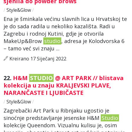
sjenila do powder brows
/
Style&Glow
/
Ena je šminkala većinu slavnih lica u Hrvatskoj te
je do sada radila u nekoliko kazališta. Radi u
Zagrebu i rodnoj Kutini, gdje je otvorila
MakeUp&Brow
studio
, adresa je Kolodvorska 6
– tamo već svi znaju ...
Kreirano 17 Siječanj 2022
22.
H&M
STUDIO
@ ART PARK // blistava
kolekcija u znaju KRALJEVSKI PLAVE,
NARANČASTE I LJUBIČASTE
/
Style&Glow
/
Zagrebački Art Park u Ribnjaku ugostio je
sinoćnje predstavljanje jesenske H&M
Studio
kolekcije Queendom. Vizualnu kulisu je, osim