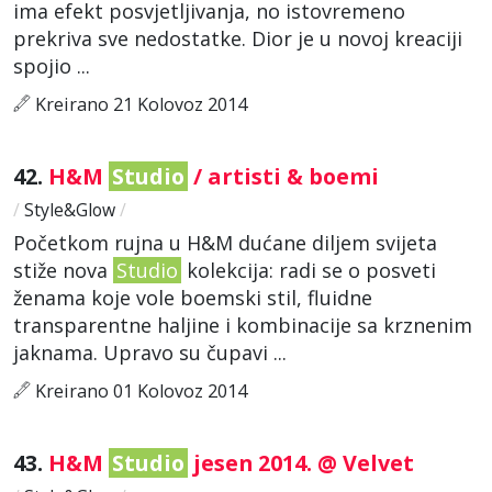
ima efekt posvjetljivanja, no istovremeno
prekriva sve nedostatke. Dior je u novoj kreaciji
spojio ...
Kreirano 21 Kolovoz 2014
42.
H&M
Studio
/ artisti & boemi
/
Style&Glow
/
Početkom rujna u H&M dućane diljem svijeta
stiže nova
Studio
kolekcija: radi se o posveti
ženama koje vole boemski stil, fluidne
transparentne haljine i kombinacije sa krznenim
jaknama. Upravo su čupavi ...
Kreirano 01 Kolovoz 2014
43.
H&M
Studio
jesen 2014. @ Velvet