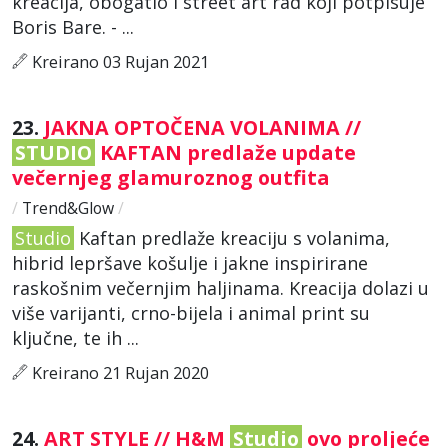
kreacija, obogatio i street art rad koji potpisuje
Boris Bare. - ...
Kreirano 03 Rujan 2021
23.
JAKNA OPTOČENA VOLANIMA //
STUDIO
KAFTAN predlaže update
večernjeg glamuroznog outfita
/
Trend&Glow
/
Studio
Kaftan predlaže kreaciju s volanima,
hibrid lepršave košulje i jakne inspirirane
raskošnim večernjim haljinama. Kreacija dolazi u
više varijanti, crno-bijela i animal print su
ključne, te ih ...
Kreirano 21 Rujan 2020
24.
ART STYLE // H&M
Studio
ovo proljeće