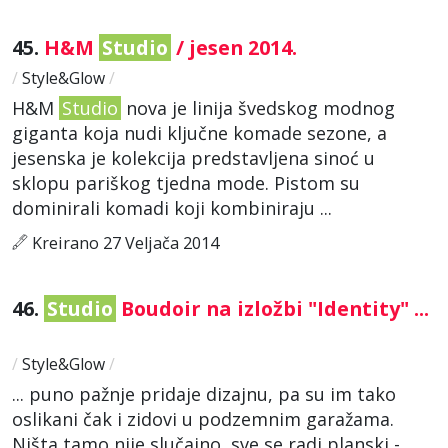
45.
H&M
Studio
/ jesen 2014.
/
Style&Glow
/
H&M
Studio
nova je linija švedskog modnog
giganta koja nudi ključne komade sezone, a
jesenska je kolekcija predstavljena sinoć u
sklopu pariškog tjedna mode. Pistom su
dominirali komadi koji kombiniraju ...
Kreirano 27 Veljača 2014
46.
Studio
Boudoir na izložbi "Identity" ...
/
Style&Glow
/
... puno pažnje pridaje dizajnu, pa su im tako
oslikani čak i zidovi u podzemnim garažama.
Ništa tamo nije slučajno, sve se radi planski -