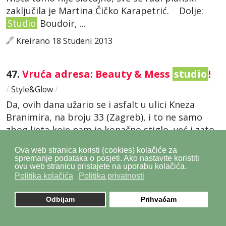
zaključila je Martina Čičko Karapetrić. Dolje:
Studio
Boudoir, ...
Kreirano 18 Studeni 2013
47.
Vruća adresa: Beauty & Mess
studio
!
/
Style&Glow
/
Da, ovih dana užario se i asfalt u ulici Kneza
Branimira, na broju 33 (Zagreb), i to ne samo
zbog ljeta koje nam je konačno stiglo, već i zato
što se upravo tamo odnedavno nalazi nova hot
Ova web stranica koristi (cookies) kolačiće za
adresa na kojoj ...
spremanje podataka o posjeti. Ako nastavite koristiti
ovu web stranicu pristajete na uporabu kolačića.
Kreirano 17 Lipanj 2013
Politika kolačića
Politika privatnosti
Odbijam
Prihvaćam
48.
Max Mara
Studio
kampanja za
proljeće – kratka kosa kao glavni trend!