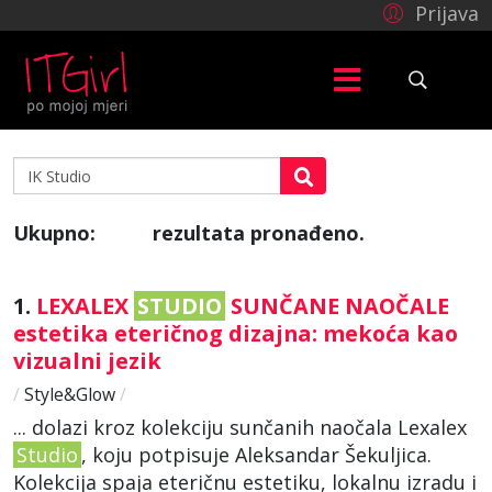
Prijava
Ukupno:
rezultata pronađeno.
423
1.
LEXALEX
STUDIO
SUNČANE NAOČALE
estetika eteričnog dizajna: mekoća kao
vizualni jezik
/
Style&Glow
/
... dolazi kroz kolekciju sunčanih naočala Lexalex
Studio
, koju potpisuje Aleksandar Šekuljica.
Kolekcija spaja eteričnu estetiku, lokalnu izradu i