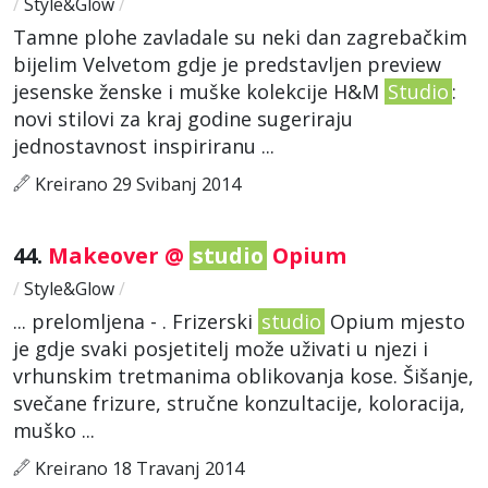
/
Style&Glow
/
Tamne plohe zavladale su neki dan zagrebačkim
bijelim Velvetom gdje je predstavljen preview
jesenske ženske i muške kolekcije H&M
Studio
:
novi stilovi za kraj godine sugeriraju
jednostavnost inspiriranu ...
Kreirano 29 Svibanj 2014
44.
Makeover @
studio
Opium
/
Style&Glow
/
... prelomljena - . Frizerski
studio
Opium mjesto
je gdje svaki posjetitelj može uživati u njezi i
vrhunskim tretmanima oblikovanja kose. Šišanje,
svečane frizure, stručne konzultacije, koloracija,
muško ...
Kreirano 18 Travanj 2014