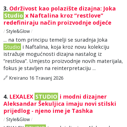
3.
Održivost kao polazište dizajna: Joka
Studio
x Naftalina kroz “restlove”
redefiniraju način proizvodnje odjeće
/
Style&Glow
/
... na tom principu temelji se suradnja Joka
Studio
i Naftalina, koja kroz novu kolekciju
istražuje mogućnosti dizajna nastalog iz
“restlova”. Umjesto proizvodnje novih materijala,
fokus je stavljen na reinterpretaciju ...
Kreirano 16 Travanj 2026
4.
LEXALEX
STUDIO
i modni dizajner
Aleksandar Šekuljica imaju novi stilski
prijedlog - njeno ime je Tashka
/
Style&Glow
/