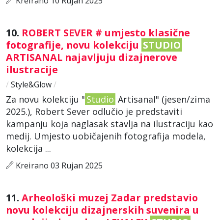
Kreirano 10 Rujan 2025
10.
ROBERT SEVER # umjesto klasične
fotografije, novu kolekciju
STUDIO
ARTISANAL najavljuju dizajnerove
ilustracije
/
Style&Glow
/
Za novu kolekciju "
Studio
Artisanal" (jesen/zima
2025.), Robert Sever odlučio je predstaviti
kampanju koja naglasak stavlja na ilustraciju kao
medij. Umjesto uobičajenih fotografija modela,
kolekcija ...
Kreirano 03 Rujan 2025
11.
Arheološki muzej Zadar predstavio
novu kolekciju dizajnerskih suvenira u