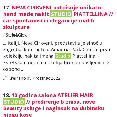
17.
NEVA CIRKVENI potpisuje unikatni
hand made nakit
STUDIO
PIATTELLINA //
čar spontanosti i elegancije malih
skulptura
/
Style&Glow
/
... Italiji, Neva Cirkveni, predstavila je sinoć u
zagrebačkom hotelu Amadria Park Capital prvu
kolekciju nakita imena
Studio
Piattellina. -
Estetska i modna filozofija brenda posljedica je
osobne ...
Kreirano 09 Prosinac 2022
18.
10 godina salona ATELIER HAIR
STUDIO
// proširenje biznisa, nove
beauty usluge i naglasak na dubinsku
njegu kose