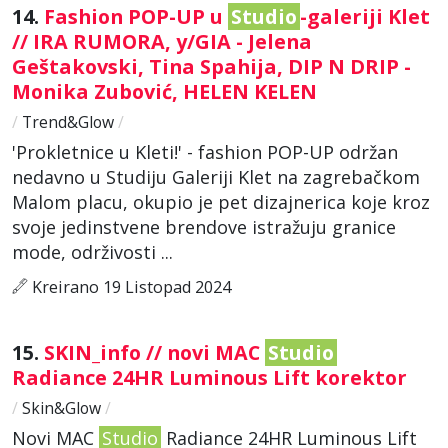
14.
Fashion POP-UP u
Studio
-galeriji Klet
// IRA RUMORA, y/GIA - Jelena
Geštakovski, Tina Spahija, DIP N DRIP -
Monika Zubović, HELEN KELEN
/
Trend&Glow
/
'Prokletnice u Kleti!' - fashion POP-UP održan
nedavno u Studiju Galeriji Klet na zagrebačkom
Malom placu, okupio je pet dizajnerica koje kroz
svoje jedinstvene brendove istražuju granice
mode, održivosti ...
Kreirano 19 Listopad 2024
15.
SKIN_info // novi MAC
Studio
Radiance 24HR Luminous Lift korektor
/
Skin&Glow
/
Novi MAC
Studio
Radiance 24HR Luminous Lift