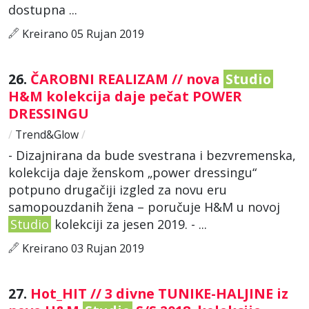
dostupna ...
Kreirano 05 Rujan 2019
26.
ČAROBNI REALIZAM // nova
Studio
H&M kolekcija daje pečat POWER
DRESSINGU
/
Trend&Glow
/
- Dizajnirana da bude svestrana i bezvremenska,
kolekcija daje ženskom „power dressingu“
potpuno drugačiji izgled za novu eru
samopouzdanih žena – poručuje H&M u novoj
Studio
kolekciji za jesen 2019. - ...
Kreirano 03 Rujan 2019
27.
Hot_HIT // 3 divne TUNIKE-HALJINE iz