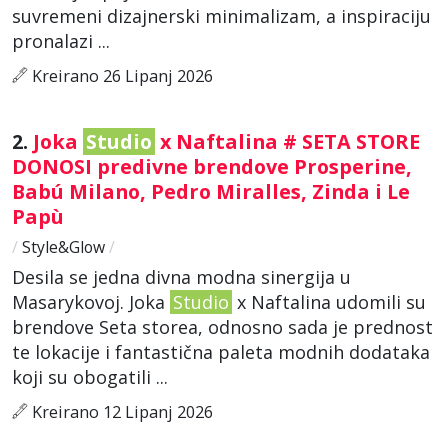
suvremeni dizajnerski minimalizam, a inspiraciju
pronalazi ...
Kreirano 26 Lipanj 2026
2.
Joka
Studio
x Naftalina # SETA STORE
DONOSI predivne brendove Prosperine,
Babú Milano, Pedro Miralles, Zinda i Le
Papù
/
Style&Glow
/
Desila se jedna divna modna sinergija u
Masarykovoj. Joka
Studio
x Naftalina udomili su
brendove Seta storea, odnosno sada je prednost
te lokacije i fantastična paleta modnih dodataka
koji su obogatili ...
Kreirano 12 Lipanj 2026