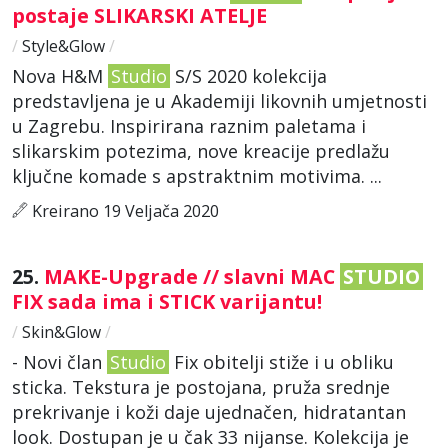
postaje SLIKARSKI ATELJE
/
Style&Glow
/
Nova H&M
Studio
S/S 2020 kolekcija
predstavljena je u Akademiji likovnih umjetnosti
u Zagrebu. Inspirirana raznim paletama i
slikarskim potezima, nove kreacije predlažu
ključne komade s apstraktnim motivima. ...
Kreirano 19 Veljača 2020
25.
MAKE-Upgrade // slavni MAC
STUDIO
FIX sada ima i STICK varijantu!
/
Skin&Glow
/
- Novi član
Studio
Fix obitelji stiže i u obliku
sticka. Tekstura je postojana, pruža srednje
prekrivanje i koži daje ujednačen, hidratantan
look. Dostupan je u čak 33 nijanse. Kolekcija je