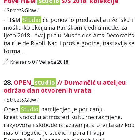
nove H&M
Studio
S/S 2018. kolekcije
/
Street&Glow
/
- H&M
Studio
će ponovno predstavljati žensku i
mušku kolekciju na Pariškom tjednu mode, za
ljeto 2018., ovaj put u Musée des Arts Décoratifs
na rue de Rivoli. Kao i prošle godine, nastavlja se
forma ...
Kreirano 07 Veljača 2018
28.
OPEN_
studio
// Dumančić u ateljeu
održao dan otvorenih vrata
/
Street&Glow
/
Open
Studio
namijenjen je poticanju
kreativnosti u atmosferi kulturne razmjene,
razgovora i slobode izražavanja, a prvi takav kod
nas omogućio je studio kipara Hrvoja