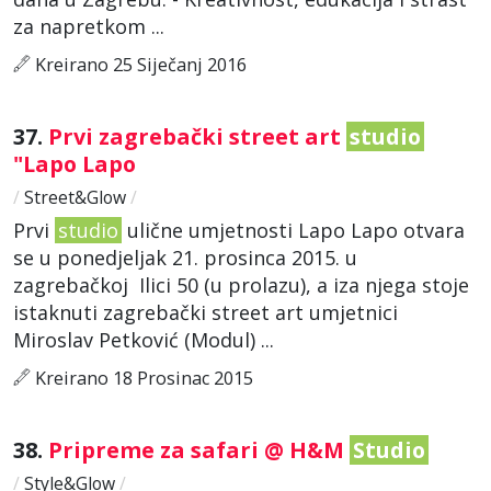
za napretkom ...
Kreirano 25 Siječanj 2016
37.
Prvi zagrebački street art
studio
"Lapo Lapo
/
Street&Glow
/
Prvi
studio
ulične umjetnosti Lapo Lapo otvara
se u ponedjeljak 21. prosinca 2015. u
zagrebačkoj Ilici 50 (u prolazu), a iza njega stoje
istaknuti zagrebački street art umjetnici
Miroslav Petković (Modul) ...
Kreirano 18 Prosinac 2015
38.
Pripreme za safari @ H&M
Studio
/
Style&Glow
/