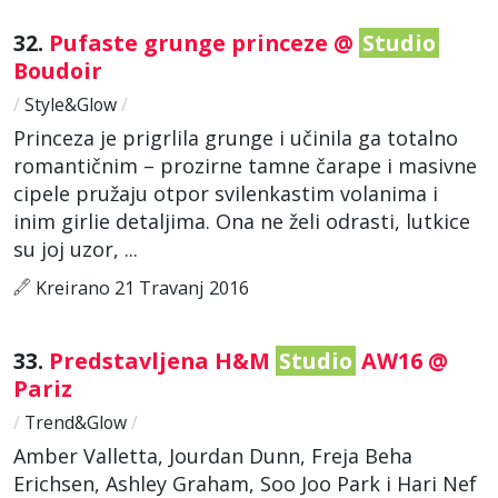
32.
Pufaste grunge princeze @
Studio
Boudoir
/
Style&Glow
/
Princeza je prigrlila grunge i učinila ga totalno
romantičnim – prozirne tamne čarape i masivne
cipele pružaju otpor svilenkastim volanima i
inim girlie detaljima. Ona ne želi odrasti, lutkice
su joj uzor, ...
Kreirano 21 Travanj 2016
33.
Predstavljena H&M
Studio
AW16 @
Pariz
/
Trend&Glow
/
Amber Valletta, Jourdan Dunn, Freja Beha
Erichsen, Ashley Graham, Soo Joo Park i Hari Nef