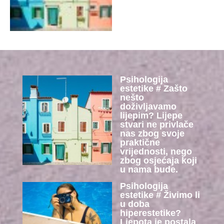
Psihologija
estetike # Zašto
nešto
doživljavamo
lijepim? Lijepe
stvari ne privlače
nas zbog svoje
praktične
vrijednosti, nego
zbog osjećaja koji
u nama bude.
Psihologija
estetike # Živimo li
u doba
hiperestetike?
Ljepota je postala