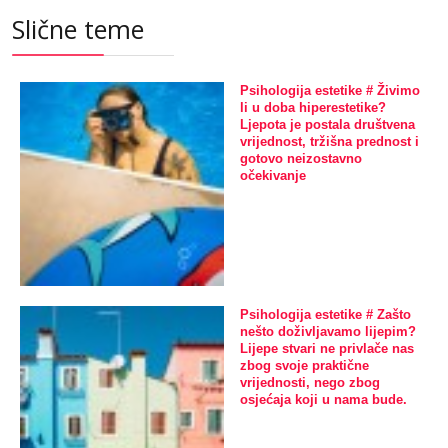
Slične teme
Psihologija estetike # Živimo
li u doba hiperestetike?
Ljepota je postala društvena
vrijednost, tržišna prednost i
gotovo neizostavno
očekivanje
Psihologija estetike # Zašto
nešto doživljavamo lijepim?
Lijepe stvari ne privlače nas
zbog svoje praktične
vrijednosti, nego zbog
osjećaja koji u nama bude.