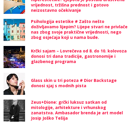
vrijednost, tržišna prednost i gotovo
neizostavno očekivanje
Psihologija estetike # Zašto nešto
doživljavamo lijepim? Lijepe stvari ne privlače
nas zbog svoje praktične vrijednosti, nego
zbog osjećaja koji u nama bude.
Krčki sajam – Lovrečeva od 8. do 10. kolovoza
donosi tri dana tradicije, gastronomije i
glazbenog programa
Glass skin u tri poteza # Dior Backstage
donosi sjaj s modnih pista
Zeus+Dione: grčki luksuz satkan od
mitologije, arhitekture i vrhunskog
zanatstva. Ambasador brenda je art model
Josip Joško Tešija