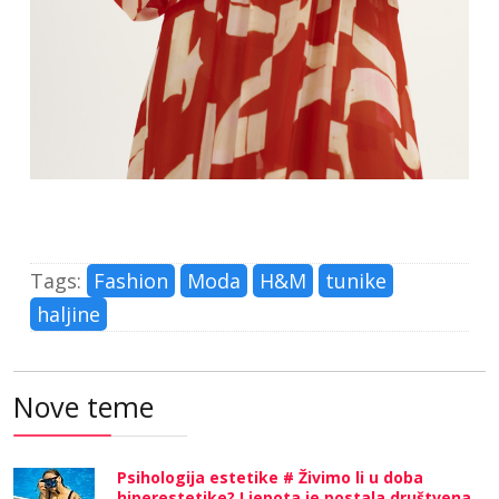
Tags:
Fashion
Moda
H&M
tunike
haljine
Nove teme
Psihologija estetike # Živimo li u doba
hiperestetike? Ljepota je postala društvena