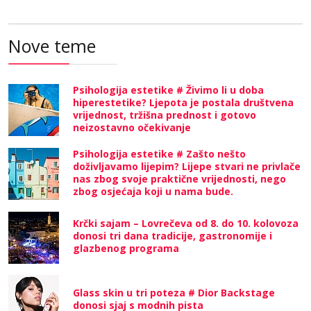
Nove teme
Psihologija estetike # Živimo li u doba
hiperestetike? Ljepota je postala društvena
vrijednost, tržišna prednost i gotovo
neizostavno očekivanje
Psihologija estetike # Zašto nešto
doživljavamo lijepim? Lijepe stvari ne privlače
nas zbog svoje praktične vrijednosti, nego
zbog osjećaja koji u nama bude.
Krčki sajam – Lovrečeva od 8. do 10. kolovoza
donosi tri dana tradicije, gastronomije i
glazbenog programa
Glass skin u tri poteza # Dior Backstage
donosi sjaj s modnih pista