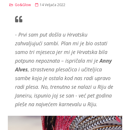
Go&Glow
14 Veljača 2022
- Prvi sam put došla u Hrvatsku
zahvaljujući sambi. Plan mi je bio ostati
samo tri mjeseca jer mi je Hrvatska bila
potpuno nepoznata – ispričala mi je
Anny
Alves
, strastvena plesačica i učiteljica
sambe koja je ostala kod nas radi upravo
radi plesa. No, trenutno se nalazi u Riju de
Janeiru, ispunio joj se san - već pet godina
pleše na najvećem karnevalu u Riju.