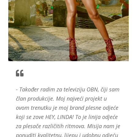
- Također radim za televiziju OBN, čiji sam
član produkcije. Moj najveći projekt u
ovom trenutku je moj brand plesne odjeće
koji se zove HEY, LINDA! To je linija odjeće
za plesače različitih ritmova. Misija nam je
ponuditi kvalitetnu, lijepu i udobnu odjeću