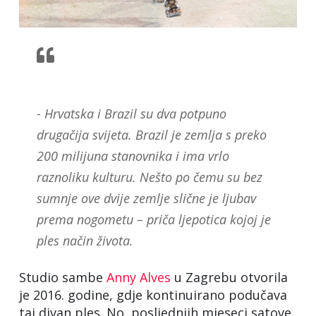
- Hrvatska i Brazil su dva potpuno
drugačija svijeta. Brazil je zemlja s preko
200 milijuna stanovnika i ima vrlo
raznoliku kulturu. Nešto po čemu su bez
sumnje ove dvije zemlje slične je ljubav
prema nogometu – priča ljepotica kojoj je
ples način života.
Studio sambe
Anny Alves
u Zagrebu otvorila
je 2016. godine, gdje kontinuirano podučava
taj divan ples. No, posljednjih mjeseci satove