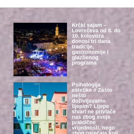
Krčki sajam –
Lovrečeva od 8. do
10. kolovoza
donosi tri dana
tradicije,
gastronomije i
glazbenog
programa
Psihologija
estetike # Zašto
nešto
doživljavamo
lijepim? Lijepe
stvari ne privlače
nas zbog svoje
praktične
vrijednosti, nego
zbog osjećaja koji