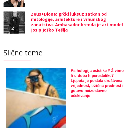
Zeus+Dione: grčki luksuz satkan od
mitologije, arhitekture i vrhunskog
zanatstva. Ambasador brenda je art model
Josip Joško Tešija
Slične teme
Psihologija estetike # Živimo
li u doba hiperestetike?
Ljepota je postala društvena
vrijednost, tržišna prednost i
gotovo neizostavno
očekivanje