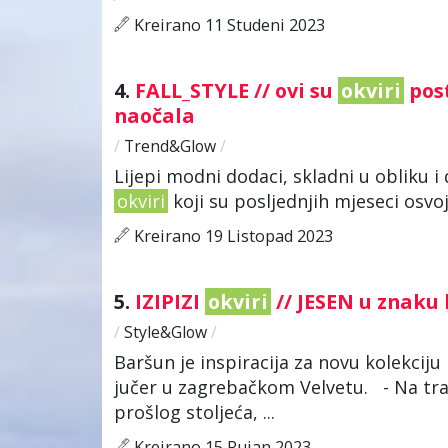
Kreirano 11 Studeni 2023
4.
FALL_STYLE // ovi su
okviri
post
naočala
/
Trend&Glow
/
Lijepi modni dodaci, skladni u obliku i 
okviri
koji su posljednjih mjeseci osvoji
Kreirano 19 Listopad 2023
5.
IZIPIZI
okviri
// JESEN u znaku
/
Style&Glow
/
Baršun je inspiracija za novu kolekcij
jučer u zagrebačkom Velvetu. - Na tra
prošlog stoljeća, ...
Kreirano 15 Rujan 2023