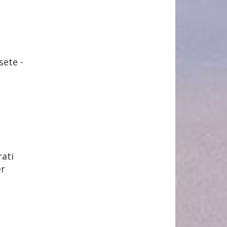
ete -
rati
er