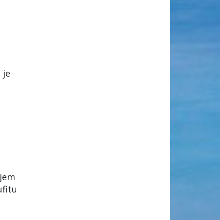
 je
ljem
ufitu