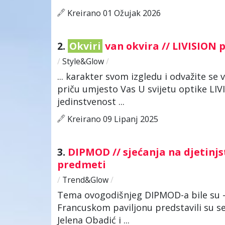
Kreirano 01 Ožujak 2026
2.
Okviri
van okvira // LIVISION 
/
Style&Glow
/
... karakter svom izgledu i odvažite se 
priču umjesto Vas U svijetu optike LIV
jedinstvenost ...
Kreirano 09 Lipanj 2025
3.
DIPMOD // sjećanja na djetinjs
predmeti
/
Trend&Glow
/
Tema ovogodišnjeg DIPMOD-a bile su - M
Francuskom paviljonu predstavili su se 
Jelena Obadić i ...