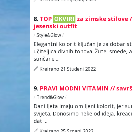
8.
TOP
OKVIRI
za zimske stilove /
jesenski outfit
/
Style&Glow
/
Elegantni kolorit ključan je za dobar sti
učiteljica divnih tonova. Žute, smeđe, 
sunčane ...
Kreirano 21 Studeni 2022
9.
PRAVI MODNI VITAMIN // savr
/
Trend&Glow
/
Dani ljeta imaju omiljeni kolorit, jer s
svijeta. Donosimo neke od ideja, kreaci
dati ...
Kreirano 25 Srpanj 2022