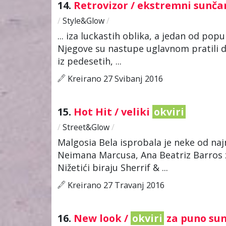
14.
Retrovizor / ekstremni sunča
/
Style&Glow
/
... iza luckastih oblika, a jedan od popu
Njegove su nastupe uglavnom pratili d
iz pedesetih, ...
Kreirano 27 Svibanj 2016
15.
Hot Hit / veliki
okviri
/
Street&Glow
/
Malgosia Bela isprobala je neke od na
Neimana Marcusa, Ana Beatriz Barros z
Nižetići biraju Sherrif & ...
Kreirano 27 Travanj 2016
16.
New look /
okviri
za puno su