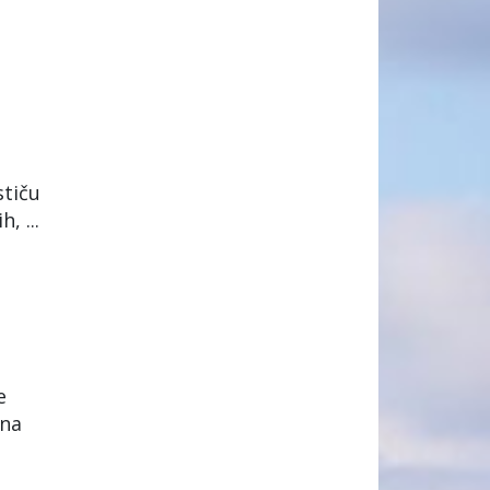
stiču
, ...
e
ina