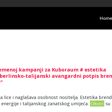
Hom
remenoj kampanji za Kuboraum # estetika
 berlinsko-talijanski avangardni potpis bre
e”
ra lice i naglašava osobnost nositelja. Estetika bren
e energije i talijanskog zanatskog umijeća.
Okviri
su 