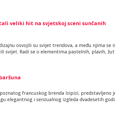
ali veliki hit na svjetskoj sceni sunčanih
dizajnu osvojili su svijet trendova, a među njima se i
li svijet. Radi se o elementima pastelnih, plavih, žutih
 baršuna
u poznatog francuskog brenda Izipizi, predstavljeno j
gu elegantnog i senzualnog izgleda dvadesetih god