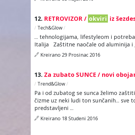
12.
RETROVIZOR /
okviri
iz šezde
/
Tech&Glow
/
... tehnologijama, lifestyleom i potre
Italija Zaštitne naočale od aluminija 
Kreirano 29 Prosinac 2016
13.
Za zubato SUNCE / novi oboja
/
Trend&Glow
/
Pa i od zubatog se sunca želimo zaštit
čizme uz neki ludi ton sunčanih... sve t
predstavljeni ...
Kreirano 18 Studeni 2016