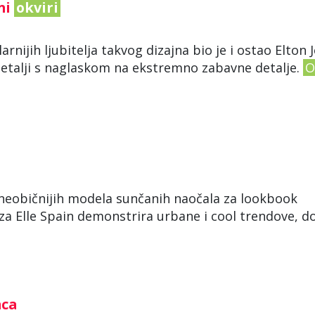
ni
okviri
larnijih ljubitelja takvog dizajna bio je i ostao Elton 
etalji s naglaskom na ekstremno zabavne detalje.
O
jneobičnijih modela sunčanih naočala za lookbook
a Elle Spain demonstrira urbane i cool trendove, d
nca