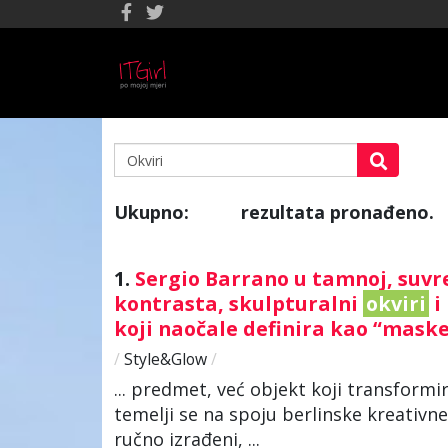
Ukupno:
rezultata pronađeno.
185
1.
Sergio Barrano u tamnoj, suv
kontrasta, skulpturalni
okviri
i
koji naočale definira kao “mask
/
Style&Glow
/
... predmet, već objekt koji transformi
temelji se na spoju berlinske kreativn
ručno izrađeni, ...