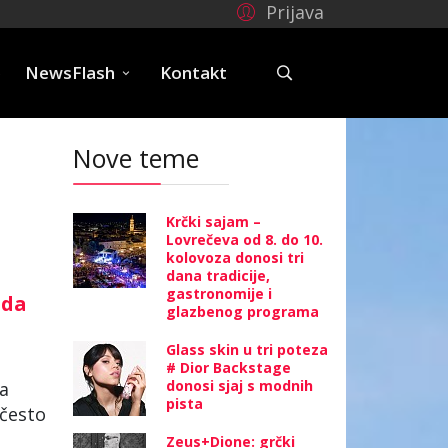
Prijava
e
NewsFlash
Kontakt
Nove teme
Krčki sajam –
Lovrečeva od 8. do 10.
kolovoza donosi tri
dana tradicije,
gastronomije i
nda
glazbenog programa
Glass skin u tri poteza
# Dior Backstage
donosi sjaj s modnih
da
pista
često
Zeus+Dione: grčki