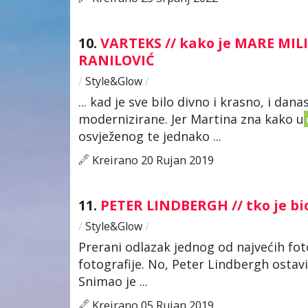
10.
VARTEKS // kako je MARE MIL
RANILOVIĆ
/
Style&Glow
/
... kad je sve bilo divno i krasno, i da
modernizirane. Jer Martina zna kako u
osvježenog te jednako ...
Kreirano 20 Rujan 2019
11.
PETER LINDBERGH // tko je bi
/
Style&Glow
/
Prerani odlazak jednog od najvećih fot
fotografije. No, Peter Lindbergh ostavio
Snimao je ...
Kreirano 05 Rujan 2019