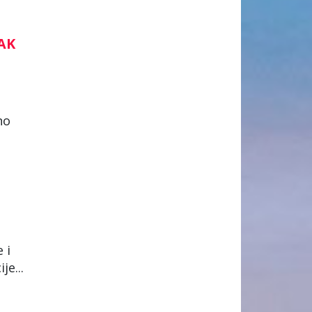
AK
no
 i
je...