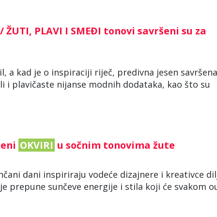
/ ŽUTI, PLAVI I SMEĐI tonovi savršeni su za
l, a kad je o inspiraciji riječ, predivna jesen savršena
ali i plavičaste nijanse modnih dodataka, kao što su
šeni
OKVIRI
u sočnim tonovima žute
unčani dani inspiriraju vodeće dizajnere i kreativce di
je prepune sunčeve energije i stila koji će svakom o