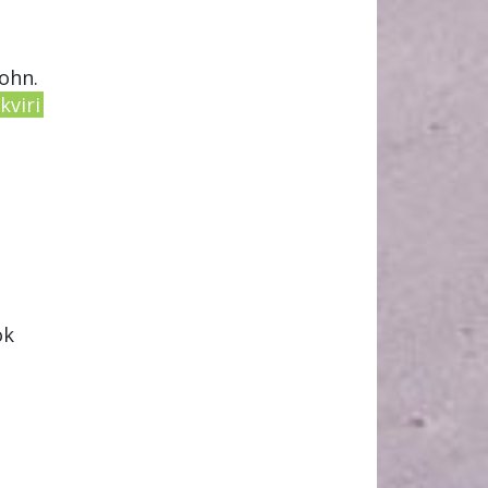
John.
kviri
ok