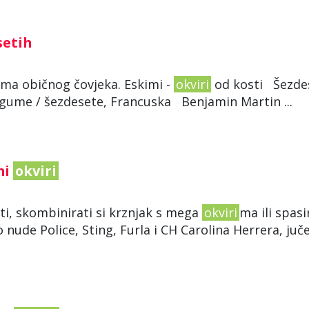
setih
bama običnog čovjeka. Eskimi -
okviri
od kosti Šezdes
i gume / šezdesete, Francuska Benjamin Martin ...
ni
okviri
iti, skombinirati si krznjak s mega
okviri
ma ili spasi
o nude Police, Sting, Furla i CH Carolina Herrera, juč