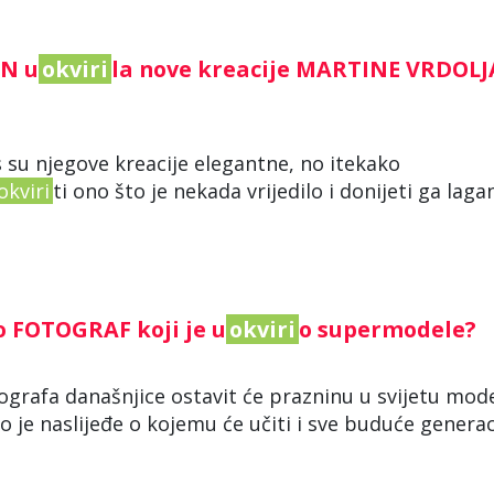
IN u
okviri
la nove kreacije MARTINE VRDOLJ
nas su njegove kreacije elegantne, no itekako
okviri
ti ono što je nekada vrijedilo i donijeti ga laga
o FOTOGRAF koji je u
okviri
o supermodele?
ografa današnjice ostavit će prazninu u svijetu mode
 je naslijeđe o kojemu će učiti i sve buduće generaci