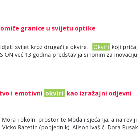
pomiče granice u svijetu optike
vidjeti svijet kroz drugačije okvire.
Okviri
koji priča
ISION već 13 godina predstavlja sinonim za inovaciju
tvo i emotivni
okviri
kao izražajni odjevni
ora i okolni prostor te Moda i sjećanja, a na reviji
Vicko Racetin (pobjednik), Alison Ivašić, Dora Busak