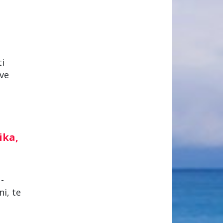
ti
ove
ika,
-
ni, te