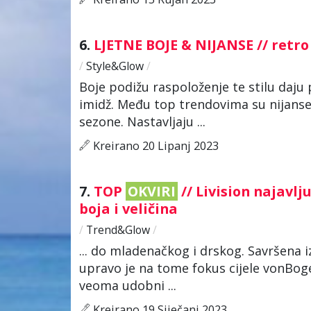
6.
LJETNE BOJE & NIJANSE // retr
/
Style&Glow
/
Boje podižu raspoloženje te stilu daju 
imidž. Među top trendovima su nijanse 
sezone. Nastavljaju ...
Kreirano 20 Lipanj 2023
7.
TOP
OKVIRI
// Livision najavlj
boja i veličina
/
Trend&Glow
/
... do mladenačkog i drskog. Savršena i
upravo je na tome fokus cijele vonBog
veoma udobni ...
Kreirano 19 Siječanj 2023