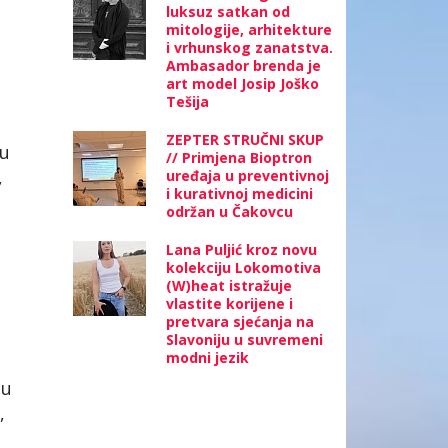
luksuz satkan od
mitologije, arhitekture
i vrhunskog zanatstva.
Ambasador brenda je
art model Josip Joško
Tešija
ZEPTER STRUČNI SKUP
ju
// Primjena Bioptron
,
uređaja u preventivnoj
i kurativnoj medicini
održan u Čakovcu
Lana Puljić kroz novu
kolekciju Lokomotiva
(W)heat istražuje
vlastite korijene i
pretvara sjećanja na
Slavoniju u suvremeni
modni jezik
 u
,