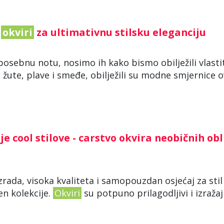
o
okviri
za ultimativnu stilsku eleganciju
posebnu notu, nosimo ih kako bismo obilježili vlasti
žute, plave i smeđe, obilježili su modne smjernice 
uje cool stilove - carstvo okvira neobičnih obl
zrada, visoka kvaliteta i samopouzdan osjećaj za stil 
en kolekcije.
Okviri
su potpuno prilagodljivi i izražaj