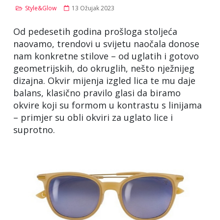
Style&Glow
13 Ožujak 2023
Od pedesetih godina prošloga stoljeća
naovamo, trendovi u svijetu naočala donose
nam konkretne stilove – od uglatih i gotovo
geometrijskih, do okruglih, nešto nježnijeg
dizajna. Okvir mijenja izgled lica te mu daje
balans, klasično pravilo glasi da biramo
okvire koji su formom u kontrastu s linijama
– primjer su obli okviri za uglato lice i
suprotno.