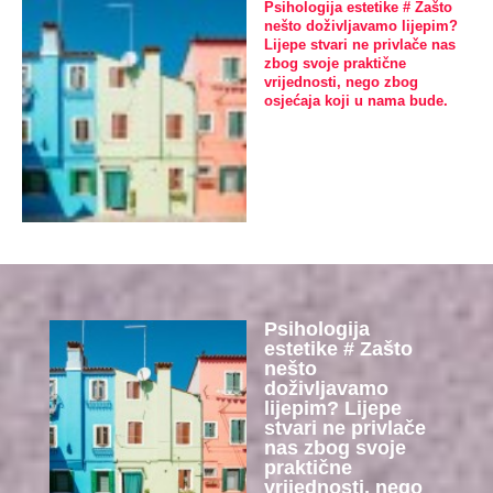
Psihologija estetike # Zašto
nešto doživljavamo lijepim?
Lijepe stvari ne privlače nas
zbog svoje praktične
vrijednosti, nego zbog
osjećaja koji u nama bude.
Psihologija
estetike # Zašto
nešto
doživljavamo
lijepim? Lijepe
stvari ne privlače
nas zbog svoje
praktične
vrijednosti, nego