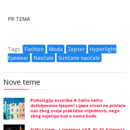
PR TEMA
Tags:
Fashion
Moda
Zepter
Hyperlight
Eyewear
Naočale
Sunčane naočale
Nove teme
Psihologija estetike # Zašto nešto
doživljavamo lijepim? Lijepe stvari ne privlače
nas zbog svoje praktične vrijednosti, nego
zbog osjećaja koji u nama bude.
Krčki sajam – Lovrečeva od 8. do 10. kolovoza