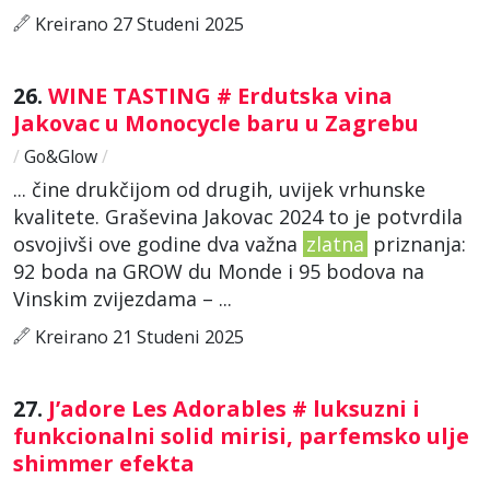
Kreirano 27 Studeni 2025
26.
WINE TASTING # Erdutska vina
Jakovac u Monocycle baru u Zagrebu
/
Go&Glow
/
... čine drukčijom od drugih, uvijek vrhunske
kvalitete. Graševina Jakovac 2024 to je potvrdila
osvojivši ove godine dva važna
zlatna
priznanja:
92 boda na GROW du Monde i 95 bodova na
Vinskim zvijezdama – ...
Kreirano 21 Studeni 2025
27.
J’adore Les Adorables # luksuzni i
funkcionalni solid mirisi, parfemsko ulje
shimmer efekta