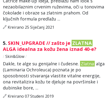
Catrice make-up ideja, predlažu nam look s
nezaobilaznim crvenim ruževima, oči u tonovima
čokolade i obraze sa zlatnim prahom. Od
ključnih formula predlažu ...
Kreirano 25 Siječanj 2021
5.
SKIN_UPGRADE // zašto je
ZLATNA
ALGA idealna za kožu žena iznad 40-e?
/
Skin&Glow
/
Dakle, te alge su genijalne i čudesne.
Zlatna
alga
(Laminaria Ochroleuca) poznata je po
sposobnosti stvaranja vlastite vitalne energije,
ona revitalizira kožu te djeluje na površinske i
dubinske bore, ...
Kreirano 07 Studeni 2019