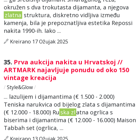
okružen s dva trokutasta dijamanta, a njegova
zlatna
struktura, diskretno vidljiva između
kamenja, bila je prepoznatljiva estetika Repossi
nakita 1990-ih. Iako ...
Kreirano 17 Ožujak 2025
35.
Prva aukcija nakita u Hrvatskoj //
ARTMARK najavljuje ponudu od oko 150
vintage kreacija
/
Style&Glow
/
... lazulijem i dijamantima (€ 1.500 - 2.000)
Teniska narukvica od bijelog zlata s dijamantima
(€ 12.000 - 18.000) Ru
ska zl
atna ogrlica s
biserima i dijamantima (€ 12.000 - 16.000) Maison
Tabbah set (ogrlica, ...
Kreirano 13 Ožujak 2025