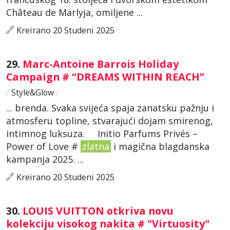
Château de Marlyja, omiljene ...
Kreirano 20 Studeni 2025
29.
Marc-Antoine Barrois Holiday
Campaign # “DREAMS WITHIN REACH”
/
Style&Glow
/
... brenda. Svaka svijeća spaja zanatsku pažnju i
atmosferu topline, stvarajući dojam smirenog,
intimnog luksuza. Initio Parfums Privés –
Power of Love #
zlatna
i magična blagdanska
kampanja 2025. ...
Kreirano 20 Studeni 2025
30.
LOUIS VUITTON otkriva novu
kolekciju visokog nakita # "Virtuosity"