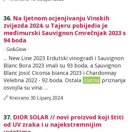
36.
Na ljetnom ocjenjivanju Vinskih
zvijezda 2024. u Tajeru pobijedio je
međimurski Sauvignon Cmrečnjak 2023 s
94 boda
/
Go&Glow
/
... New Line 2023 Erdutski vinogradi i Sauvignon
Blanc Bora 2023 imali su 93 boda, a Sauvignon
Blanc Josić Ciconia bianca 2023 i Chardonnay
Velebna 2022 - 92 boda. Ostala
zlatna
priznanja
osvojila su vina: ...
Kreirano 30 Lipanj 2024
37.
DIOR SOLAR // novi proizvod koji štiti
od UV zraka i u najekstremnijim
uvjetima