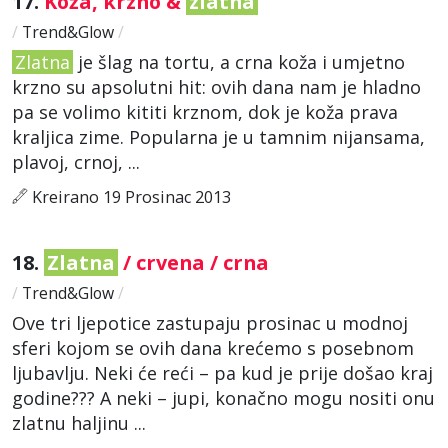
17.
Koža, krzno &
zlatna
/
Trend&Glow
/
Zlatna
je šlag na tortu, a crna koža i umjetno
krzno su apsolutni hit: ovih dana nam je hladno
pa se volimo kititi krznom, dok je koža prava
kraljica zime. Popularna je u tamnim nijansama,
plavoj, crnoj, ...
Kreirano 19 Prosinac 2013
18.
Zlatna
/ crvena / crna
/
Trend&Glow
/
Ove tri ljepotice zastupaju prosinac u modnoj
sferi kojom se ovih dana krećemo s posebnom
ljubavlju. Neki će reći – pa kud je prije došao kraj
godine??? A neki – jupi, konačno mogu nositi onu
zlatnu haljinu ...