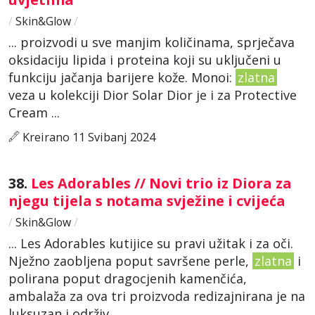
/
Skin&Glow
/
... proizvodi u sve manjim količinama, sprječava
oksidaciju lipida i proteina koji su uključeni u
funkciju jačanja barijere kože. Monoi:
zlatna
veza u kolekciji Dior Solar Dior je i za Protective
Cream ...
Kreirano 11 Svibanj 2024
38.
Les Adorables // Novi trio iz Diora za
njegu tijela s notama svježine i cvijeća
/
Skin&Glow
/
... Les Adorables kutijice su pravi užitak i za oči.
Nježno zaobljena poput savršene perle,
zlatna
i
polirana poput dragocjenih kamenčića,
ambalaža za ova tri proizvoda redizajnirana je na
luksuzan i održiv ...