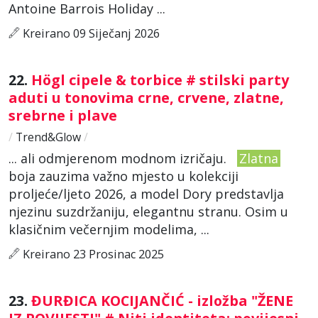
Antoine Barrois Holiday ...
Kreirano 09 Siječanj 2026
22.
Högl cipele & torbice # stilski party
aduti u tonovima crne, crvene, zlatne,
srebrne i plave
/
Trend&Glow
/
... ali odmjerenom modnom izričaju.
Zlatna
boja zauzima važno mjesto u kolekciji
proljeće/ljeto 2026, a model Dory predstavlja
njezinu suzdržaniju, elegantnu stranu. Osim u
klasičnim večernjim modelima, ...
Kreirano 23 Prosinac 2025
23.
ĐURĐICA KOCIJANČIĆ - izložba "ŽENE