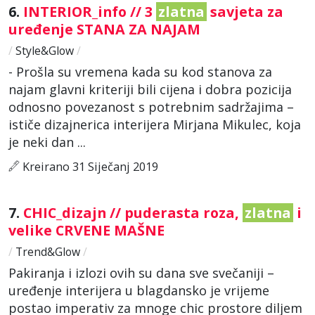
6.
INTERIOR_info // 3
zlatna
savjeta za
uređenje STANA ZA NAJAM
/
Style&Glow
/
- Prošla su vremena kada su kod stanova za
najam glavni kriteriji bili cijena i dobra pozicija
odnosno povezanost s potrebnim sadržajima –
ističe dizajnerica interijera Mirjana Mikulec, koja
je neki dan ...
Kreirano 31 Siječanj 2019
7.
CHIC_dizajn // puderasta roza,
zlatna
i
velike CRVENE MAŠNE
/
Trend&Glow
/
Pakiranja i izlozi ovih su dana sve svečaniji –
uređenje interijera u blagdansko je vrijeme
postao imperativ za mnoge chic prostore diljem