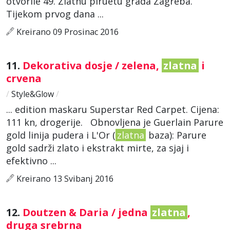
otvorile 49. Zlatnu piruetu grada Zagreba.
Tijekom prvog dana ...
Kreirano 09 Prosinac 2016
11.
Dekorativa dosje / zelena,
zlatna
i
crvena
/
Style&Glow
/
... edition maskaru Superstar Red Carpet. Cijena:
111 kn, drogerije. Obnovljena je Guerlain Parure
gold linija pudera i L'Or (
zlatna
baza): Parure
gold sadrži zlato i ekstrakt mirte, za sjaj i
efektivno ...
Kreirano 13 Svibanj 2016
12.
Doutzen & Daria / jedna
zlatna
,
druga srebrna