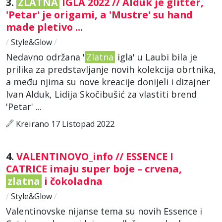
3.
ZLATNA
IGLA 2022 // Alduk je glitter,
'Petar' je origami, a 'Mustre' su hand
made pletivo ...
/
Style&Glow
/
Nedavno održana '
Zlatna
igla' u Laubi bila je
prilika za predstavljanje novih kolekcija obrtnika,
a među njima su nove kreacije donijeli i dizajner
Ivan Alduk, Lidija Skočibušić za vlastiti brend
'Petar' ...
Kreirano 17 Listopad 2022
4.
VALENTINOVO_info // ESSENCE I
CATRICE imaju super boje – crvena,
zlatna
i čokoladna
/
Style&Glow
/
Valentinovske nijanse tema su novih Essence i