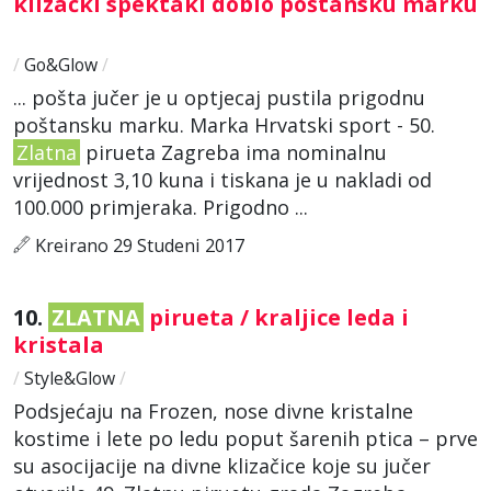
klizački spektakl dobio poštansku marku
/
Go&Glow
/
... pošta jučer je u optjecaj pustila prigodnu
poštansku marku. Marka Hrvatski sport - 50.
Zlatna
pirueta Zagreba ima nominalnu
vrijednost 3,10 kuna i tiskana je u nakladi od
100.000 primjeraka. Prigodno ...
Kreirano 29 Studeni 2017
10.
ZLATNA
pirueta / kraljice leda i
kristala
/
Style&Glow
/
Podsjećaju na Frozen, nose divne kristalne
kostime i lete po ledu poput šarenih ptica – prve
su asocijacije na divne klizačice koje su jučer