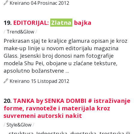
Kreirano 04 Prosinac 2012
19.
EDITORIJAL:
Zlatna
bajka
/
Trend&Glow
/
Prekrasan sjaj te kraljice glamura opisan je kroz
make-up linije u novom editorijalu magazina
Glass. Jesenski broj donosi nam fotografije
modela Shu Pei, obojane u zlaćane teksture,
apsolutno božanstvene ...
Kreirano 15 Listopad 2012
20.
TANKA by SENKA DOMBI # istraživanje
forme, ravnoteže i materijala kroz
suvremeni autorski nakit
/
Style&Glow
/
... struktura. Jednostruka, dvostruka, trostruka ili