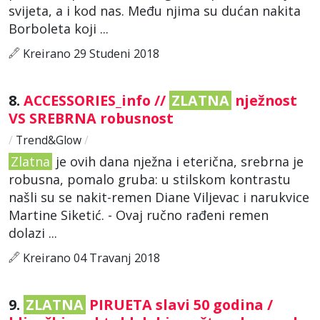
svijeta, a i kod nas. Među njima su dućan nakita
Borboleta koji ...
Kreirano 29 Studeni 2018
8.
ACCESSORIES_info //
ZLATNA
nježnost
VS SREBRNA robusnost
/
Trend&Glow
/
Zlatna
je ovih dana nježna i eterična, srebrna je
robusna, pomalo gruba: u stilskom kontrastu
našli su se nakit-remen Diane Viljevac i narukvice
Martine Siketić. - Ovaj ručno rađeni remen
dolazi ...
Kreirano 04 Travanj 2018
9.
ZLATNA
PIRUETA slavi 50 godina /