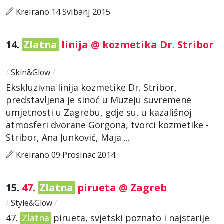
Kreirano 14 Svibanj 2015
14.
Zlatna
linija @ kozmetika Dr. Stribor
/
Skin&Glow
/
Ekskluzivna linija kozmetike Dr. Stribor,
predstavljena je sinoć u Muzeju suvremene
umjetnosti u Zagrebu, gdje su, u kazališnoj
atmosferi dvorane Gorgona, tvorci kozmetike -
Stribor, Ana Junković, Maja ...
Kreirano 09 Prosinac 2014
15.
47.
Zlatna
pirueta @ Zagreb
/
Style&Glow
/
47.
Zlatna
pirueta, svjetski poznato i najstarije