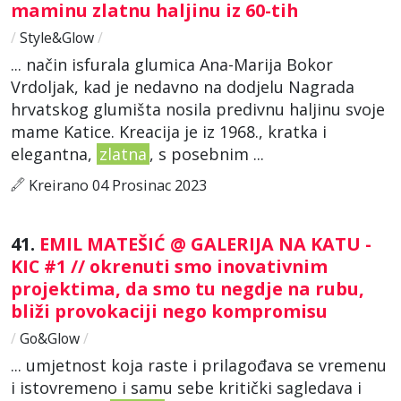
maminu zlatnu haljinu iz 60-tih
/
Style&Glow
/
... način isfurala glumica Ana-Marija Bokor
Vrdoljak, kad je nedavno na dodjelu Nagrada
hrvatskog glumišta nosila predivnu haljinu svoje
mame Katice. Kreacija je iz 1968., kratka i
elegantna,
zlatna
, s posebnim ...
Kreirano 04 Prosinac 2023
41.
EMIL MATEŠIĆ @ GALERIJA NA KATU -
KIC #1 // okrenuti smo inovativnim
projektima, da smo tu negdje na rubu,
bliži provokaciji nego kompromisu
/
Go&Glow
/
... umjetnost koja raste i prilagođava se vremenu
i istovremeno i samu sebe kritički sagledava i