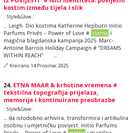
IZ POVIJESTI" # Niti identiteta: povijesni
kostim između tijela i slik
/
Style&Glow
/
... Leigh Dio kostima Katherine Hepburn Initio
Parfums Privés – Power of Love #
zlatna
i
magična blagdanska kampanja 2025. Marc-
Antoine Barrois Holiday Campaign # “DREAMS
WITHIN REACH” ...
Kreirano 14 Prosinac 2025
24.
ETNA MAAR & krhotine vremena #
tekstilna topografija prijelaza,
memorije i kontinuirane preobrazbe
/
Style&Glow
/
... da istodobno arhivira, transformira i artikulira
osobnu i umjetničku povijest. Initio Parfums
Privés – Power of Love #
zlatna
i magična