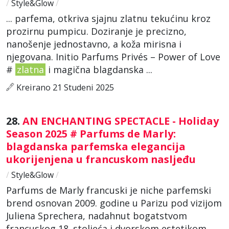
/
Style&Glow
/
... parfema, otkriva sjajnu zlatnu tekućinu kroz
prozirnu pumpicu. Doziranje je precizno,
nanošenje jednostavno, a koža mirisna i
njegovana. Initio Parfums Privés – Power of Love
#
zlatna
i magična blagdanska ...
Kreirano 21 Studeni 2025
28.
AN ENCHANTING SPECTACLE - Holiday
Season 2025 # Parfums de Marly:
blagdanska parfemska elegancija
ukorijenjena u francuskom nasljeđu
/
Style&Glow
/
Parfums de Marly francuski je niche parfemski
brend osnovan 2009. godine u Parizu pod vizijom
Juliena Sprechera, nadahnut bogatstvom
francuskog 18. stoljeća i dvorskom estetikom