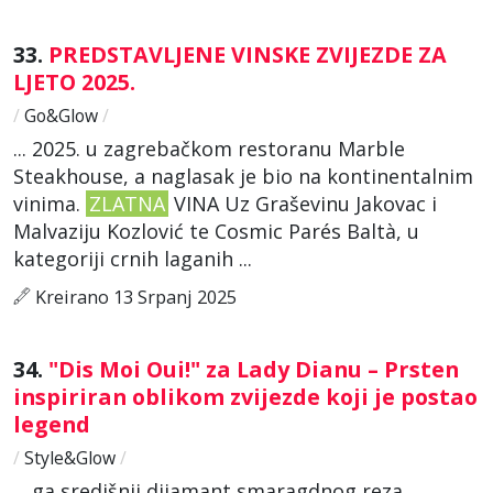
33.
PREDSTAVLJENE VINSKE ZVIJEZDE ZA
LJETO 2025.
/
Go&Glow
/
... 2025. u zagrebačkom restoranu Marble
Steakhouse, a naglasak je bio na kontinentalnim
vinima.
ZLATNA
VINA Uz Graševinu Jakovac i
Malvaziju Kozlović te Cosmic Parés Baltà, u
kategoriji crnih laganih ...
Kreirano 13 Srpanj 2025
34.
"Dis Moi Oui!" za Lady Dianu – Prsten
inspiriran oblikom zvijezde koji je postao
legend
/
Style&Glow
/
... ga središnji dijamant smaragdnog reza,