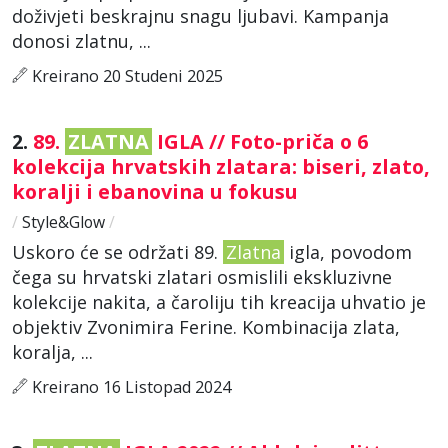
doživjeti beskrajnu snagu ljubavi. Kampanja
donosi zlatnu, ...
Kreirano 20 Studeni 2025
2.
89.
ZLATNA
IGLA // Foto-priča o 6
kolekcija hrvatskih zlatara: biseri, zlato,
koralji i ebanovina u fokusu
/
Style&Glow
/
Uskoro će se održati 89.
Zlatna
igla, povodom
čega su hrvatski zlatari osmislili ekskluzivne
kolekcije nakita, a čaroliju tih kreacija uhvatio je
objektiv Zvonimira Ferine. Kombinacija zlata,
koralja, ...
Kreirano 16 Listopad 2024