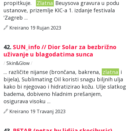
propitkuje.
Zlatna
Beuysova gravura u podu
ustanove, prizemlje KIC-a 1. izdanje festivala
'Zagreb ...
Kreirano 19 Rujan 2023
42.
SUN_info // Dior Solar za bezbrižno
uživanje u blagodatima sunca
/
Skin&Glow
/
... različite nijanse (brončana, bakrena,
zlatna
i
bijela), Sublimating Oil koristi snagu biljnih ulja
kako bi njegovao i hidratizirao kožu. Ulje slatkog
badema, dobiveno hladnim prešanjem,
osigurava visoku ...
Kreirano 19 Travanj 2023
43.
PETAR (petar by lidija skocibusic)