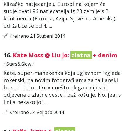
klizačko natjecanje u Europi na kojem će
sudjelovati 96 natjecatelja iz 23 zemlje s 3
kontinenta (Europa, Azija, Sjeverna Amerika),
održat će se od 4. ...
Kreirano 21 Studeni 2014
16.
Kate Moss @ Liu Jo:
zlatna
+ denim
/
Stars&Glow
/
Kate, super-manekenka koja uglavnom izgleda
rokerski, na novim fotografijama za talijanski
brend Liu Jo otkriva nešto elegantniji stil,
odjevena u zlatne veste i bež košulje. No, jeans
linija nekako joj ...
Kreirano 24 Veljača 2014