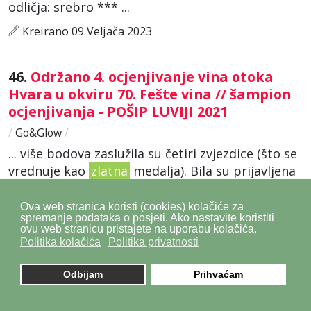
odličja: srebro *** ...
Kreirano 09 Veljača 2023
46.
Održano 4. ocjenjivanje vina otoka
Hvara u okviru 70. Fešte vina // šampion
ocjenjivanja - POŠIP LUVIJI 2021
/
Go&Glow
/
... više bodova zaslužila su četiri zvjezdice (što se
vrednuje kao
zlatna
medalja). Bila su prijavljena
33 uzorka, 9 bogdanuša, 13 ostalih bijelih vina
otoka i 11 u kategoriji plavac mali. Predsjednik
Ova web stranica koristi (cookies) kolačiće za
spremanje podataka o posjeti. Ako nastavite koristiti
komisije ...
ovu web stranicu pristajete na uporabu kolačića.
Politika kolačića
Politika privatnosti
Kreirano 29 Kolovoz 2022
Odbijam
Prihvaćam
47.
3. Pjenušavi srijemski DORUČAK U
VINOGRADU // super društvo, delicije i