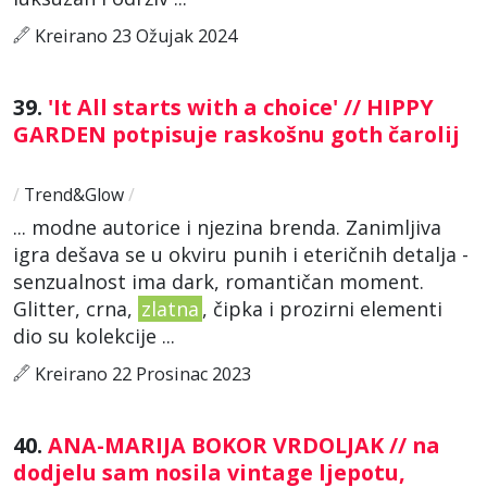
Kreirano 23 Ožujak 2024
39.
'It All starts with a choice' // HIPPY
GARDEN potpisuje raskošnu goth čarolij
/
Trend&Glow
/
... modne autorice i njezina brenda. Zanimljiva
igra dešava se u okviru punih i eteričnih detalja -
senzualnost ima dark, romantičan moment.
Glitter, crna,
zlatna
, čipka i prozirni elementi
dio su kolekcije ...
Kreirano 22 Prosinac 2023
40.
ANA-MARIJA BOKOR VRDOLJAK // na
dodjelu sam nosila vintage ljepotu,