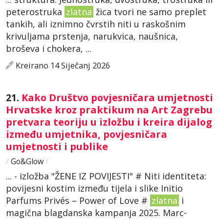
peterostruka
zlatna
žica tvori ne samo preplet
tankih, ali iznimno čvrstih niti u raskošnim
krivuljama prstenja, narukvica, naušnica,
broševa i chokera, ...
Kreirano 14 Siječanj 2026
21.
Kako Društvo povjesničara umjetnosti
Hrvatske kroz praktikum na Art Zagrebu
pretvara teoriju u izložbu i kreira dijalog
između umjetnika, povjesničara
umjetnosti i publike
/
Go&Glow
/
... - izložba "ŽENE IZ POVIJESTI" # Niti identiteta:
povijesni kostim između tijela i slike Initio
Parfums Privés – Power of Love #
zlatna
i
magična blagdanska kampanja 2025. Marc-