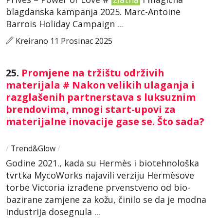
blagdanska kampanja 2025. Marc-Antoine
Barrois Holiday Campaign ...
Kreirano 11 Prosinac 2025
25.
Promjene na tržištu održivih
materijala # Nakon velikih ulaganja i
razglašenih partnerstava s luksuznim
brendovima, mnogi start-upovi za
materijalne inovacije gase se. Što sada?
/
Trend&Glow
/
Godine 2021., kada su Hermès i biotehnološka
tvrtka MycoWorks najavili verziju Hermèsove
torbe Victoria izrađene prvenstveno od bio-
bazirane zamjene za kožu, činilo se da je modna
industrija dosegnula ...