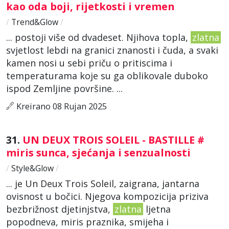
kao oda boji, rijetkosti i vremen
/
Trend&Glow
/
... postoji više od dvadeset. Njihova topla,
zlatna
svjetlost lebdi na granici znanosti i čuda, a svaki
kamen nosi u sebi priču o pritiscima i
temperaturama koje su ga oblikovale duboko
ispod Zemljine površine. ...
Kreirano 08 Rujan 2025
31.
UN DEUX TROIS SOLEIL - BASTILLE #
miris sunca, sjećanja i senzualnosti
/
Style&Glow
/
... je Un Deux Trois Soleil, zaigrana, jantarna
ovisnost u bočici. Njegova kompozicija priziva
bezbrižnost djetinjstva,
zlatna
ljetna
popodneva, miris praznika, smijeha i