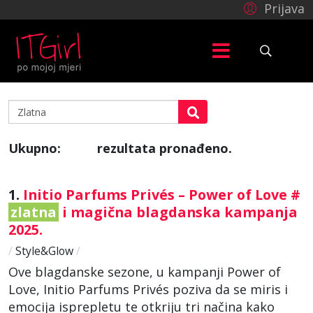
Prijava
Ukupno:
rezultata pronađeno.
200
1.
Initio Parfums Privés – Power of Love #
zlatna
i magična blagdanska kampanja
2025.
/
Style&Glow
/
Ove blagdanske sezone, u kampanji Power of
Love, Initio Parfums Privés poziva da se miris i
emocija isprepletu te otkriju tri načina kako