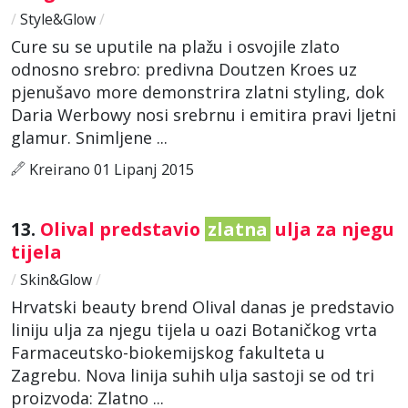
/
Style&Glow
/
Cure su se uputile na plažu i osvojile zlato
odnosno srebro: predivna Doutzen Kroes uz
pjenušavo more demonstrira zlatni styling, dok
Daria Werbowy nosi srebrnu i emitira pravi ljetni
glamur. Snimljene ...
Kreirano 01 Lipanj 2015
13.
Olival predstavio
zlatna
ulja za njegu
tijela
/
Skin&Glow
/
Hrvatski beauty brend Olival danas je predstavio
liniju ulja za njegu tijela u oazi Botaničkog vrta
Farmaceutsko-biokemijskog fakulteta u
Zagrebu. Nova linija suhih ulja sastoji se od tri
proizvoda: Zlatno ...