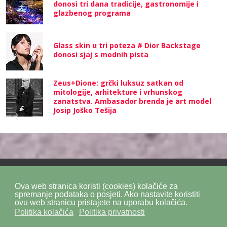
donosi tri dana tradicije, gastronomije i
glazbenog programa
Glass skin u tri poteza # Dior Backstage
donosi sjaj s modnih pista
Zeus+Dione: grčki luksuz satkan od
mitologije, arhitekture i vrhunskog
zanatstva. Ambasador brenda je art model
Josip Joško Tešija
Ova web stranica koristi (cookies) kolačiće za
Politika privatnosti
Politika kolačića
SiteMap
spremanje podataka o posjeti. Ako nastavite koristiti
ovu web stranicu pristajete na uporabu kolačića.
Politika kolačića
Politika privatnosti
Impressum
Kontakt
DPZ Consulting