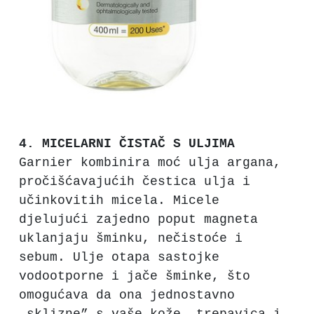
4. MICELARNI ČISTAČ S ULJIMA
Garnier kombinira moć ulja argana,
pročišćavajućih čestica ulja i
učinkovitih micela. Micele
djelujući zajedno poput magneta
uklanjaju šminku, nečistoće i
sebum. Ulje otapa sastojke
vodootporne i jače šminke, što
omogućava da ona jednostavno
„sklizne” s vaše kože, trepavica i