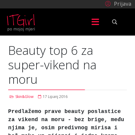
Prijava
Beauty top 6 za
super-vikend na
moru
Skin&Glow
17 Lipanj 2016
Predlažemo prave beauty poslastice
za vikend na moru - bez brige, među
njima je, osim predivnog mirisa i