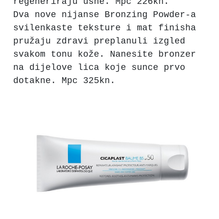
regeneriraju usne. Mpc 226kn.
Dva nove nijanse Bronzing Powder-a
svilenkaste teksture i mat finisha
pružaju zdravi preplanuli izgled
svakom tonu kože. Nanesite bronzer
na dijelove lica koje sunce prvo
dotakne. Mpc 325kn.