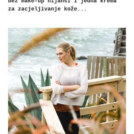
bež make-up nijansi i jedna krema
za zacjeljivanje kože...