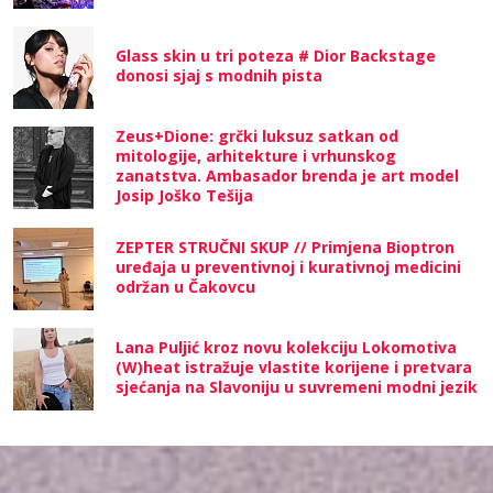
Glass skin u tri poteza # Dior Backstage
donosi sjaj s modnih pista
Zeus+Dione: grčki luksuz satkan od
mitologije, arhitekture i vrhunskog
zanatstva. Ambasador brenda je art model
Josip Joško Tešija
ZEPTER STRUČNI SKUP // Primjena Bioptron
uređaja u preventivnoj i kurativnoj medicini
održan u Čakovcu
Lana Puljić kroz novu kolekciju Lokomotiva
(W)heat istražuje vlastite korijene i pretvara
sjećanja na Slavoniju u suvremeni modni jezik