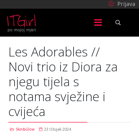
Prijava
Les Adorables //
Novi trio iz Diora za
njegu tijela s
notama svježine i
cvijeća
Skin&Glow
23 Ožujak 2024