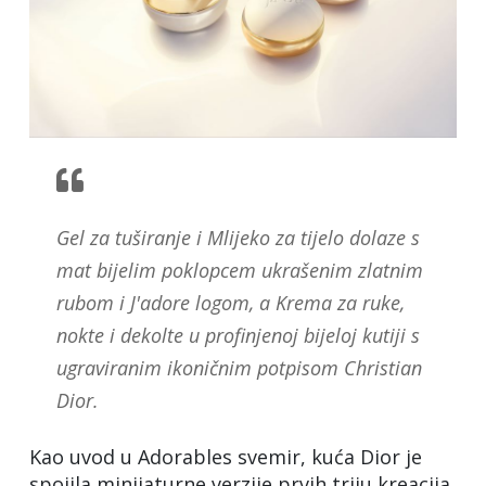
Gel za tuširanje i Mlijeko za tijelo dolaze s
mat bijelim poklopcem ukrašenim zlatnim
rubom i J'adore logom, a Krema za ruke,
nokte i dekolte u profinjenoj bijeloj kutiji s
ugraviranim ikoničnim potpisom Christian
Dior.
Kao uvod u Adorables svemir, kuća Dior je
spojila minijaturne verzije prvih triju kreacija