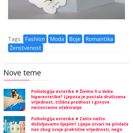
Tags:
Fashion
Moda
Boje
Romantika
Ženstvenost
Nove teme
Psihologija estetike # Živimo li u doba
hiperestetike? Ljepota je postala društvena
vrijednost, tržišna prednost i gotovo
neizostavno očekivanje
Psihologija estetike # Zašto nešto
doživljavamo lijepim? Lijepe stvari ne privlače
nas zbog svoje praktične vrijednosti, nego