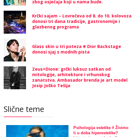
zbog osjećaja koji u nama bude.
Krčki sajam – Lovrečeva od 8. do 10. kolovoza
donosi tri dana tradicije, gastronomije i
glazbenog programa
Glass skin u tri poteza # Dior Backstage
donosi sjaj s modnih pista
Zeus+Dione: grčki luksuz satkan od
mitologije, arhitekture i vrhunskog
zanatstva. Ambasador brenda je art model
Josip Joško Tešija
Slične teme
Psihologija estetike # Živimo
li u doba hiperestetike?