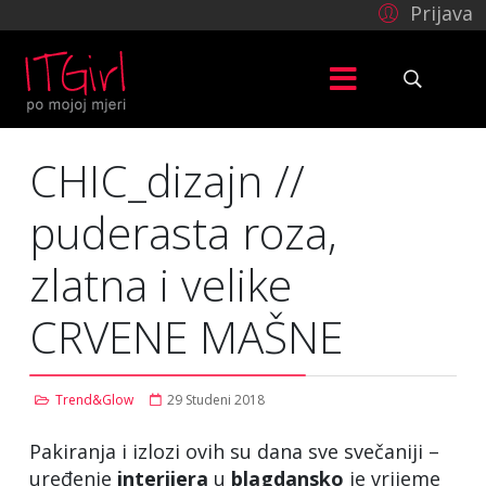
Prijava
CHIC_dizajn //
puderasta roza,
zlatna i velike
CRVENE MAŠNE
Trend&Glow
29 Studeni 2018
Pakiranja i izlozi ovih su dana sve svečaniji –
uređenje
interijera
u
blagdansko
je vrijeme