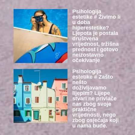
Psihologija
estetike # Živimo li
u doba
hiperestetike?
Ljepota je postala
društvena
vrijednost, tržišna
prednost i gotovo
neizostavno
očekivanje
Psihologija
estetike # Zašto
nešto
doživljavamo
lijepim? Lijepe
stvari ne privlače
nas zbog svoje
praktične
vrijednosti, nego
zbog osjećaja koji
u nama bude.