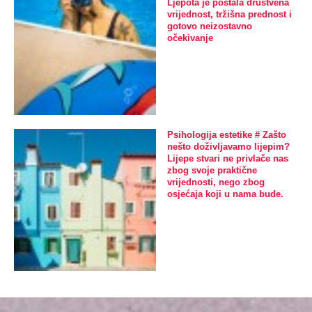
Ljepota je postala društvena
vrijednost, tržišna prednost i
gotovo neizostavno
očekivanje
Psihologija estetike # Zašto
nešto doživljavamo lijepim?
Lijepe stvari ne privlače nas
zbog svoje praktične
vrijednosti, nego zbog
osjećaja koji u nama bude.