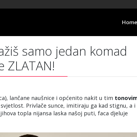
Hom
ažiš samo jedan komad
e ZLATAN!
ca), lančane naušnice i općenito nakit u tim
tonovi
svjetlost. Privlače sunce, imitiraju ga kad stignu, a i
hova topla nijansa laska našoj puti, faca djeluje