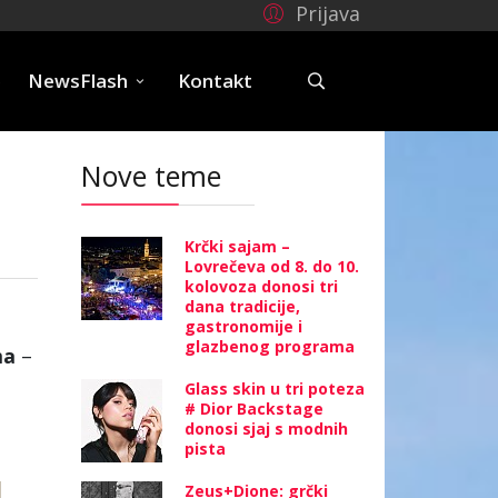
Prijava
e
NewsFlash
Kontakt
Nove teme
Krčki sajam –
Lovrečeva od 8. do 10.
kolovoza donosi tri
dana tradicije,
gastronomije i
glazbenog programa
ma
–
Glass skin u tri poteza
# Dior Backstage
donosi sjaj s modnih
pista
Zeus+Dione: grčki