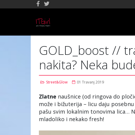
GOLD_boost // tr
nakita? Neka bud
Street&Glow
01 Travanj 2019
Zlatne
naušnice (od ringova do ploči
može i bižuterija – licu daju posebnu 
pašu svim lokalnim tonovima lica… Nji
mladoliko i nekako fresh!