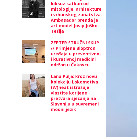
luksuz satkan od
mitologije, arhitekture
i vrhunskog zanatstva.
Ambasador brenda je
art model Josip Joško
Tešija
ZEPTER STRUČNI SKUP
// Primjena Bioptron
uređaja u preventivnoj
i kurativnoj medicini
održan u Čakovcu
Lana Puljić kroz novu
kolekciju Lokomotiva
(W)heat istražuje
vlastite korijene i
pretvara sjećanja na
Slavoniju u suvremeni
modni jezik