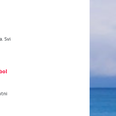
. Svi
bol
utni