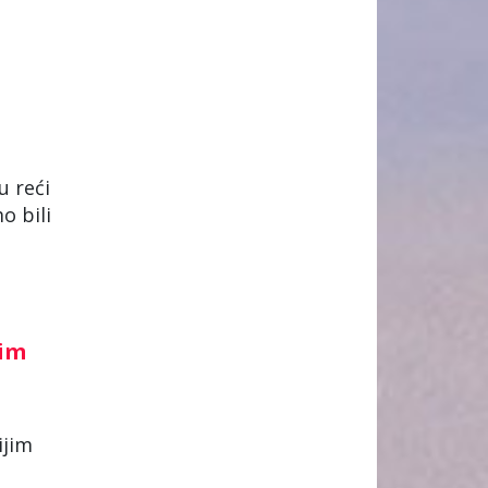
 reći
o bili
kim
ijim