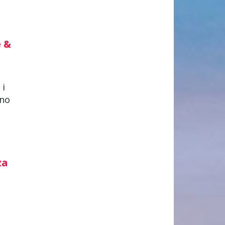
e &
 i
lno
za