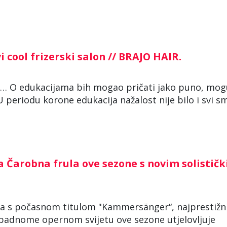
i cool frizerski salon // BRAJO HAIR.
… O edukacijama bih mogao pričati jako puno, mogu
 periodu korone edukacija nažalost nije bilo i svi sm
 Čarobna frula ove sezone s novim solistič
a s počasnom titulom "Kammersänger“, najprestižn
adnome opernom svijetu ove sezone utjelovljuje