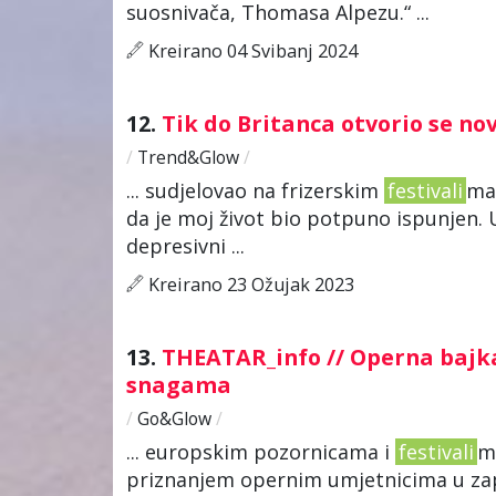
suosnivača, Thomasa Alpezu.“ ...
Kreirano 04 Svibanj 2024
12.
Tik do Britanca otvorio se nov
/
Trend&Glow
/
... sudjelovao na frizerskim
festivali
ma
da je moj život bio potpuno ispunjen. U
depresivni ...
Kreirano 23 Ožujak 2023
13.
THEATAR_info // Operna bajka
snagama
/
Go&Glow
/
... europskim pozornicama i
festivali
m
priznanjem opernim umjetnicima u zap