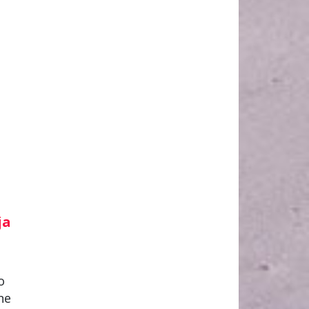
ja
o
ne