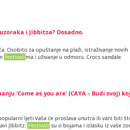
, uzoraka i Jibbitza? Dosadno.
ća. Osobito za opuštanje na plaži, istraživanje novih
im
festivali
ma i uživanje u odmoru. Crocs sandale
nju 'Come as you are' (CAYA – Budi svoj) ko
 popularni ljeti.Vaša će proslava unutra ili vani biti št
vi Jibbitz.
Festivali
su o bojama i izlasku iz vaše zo