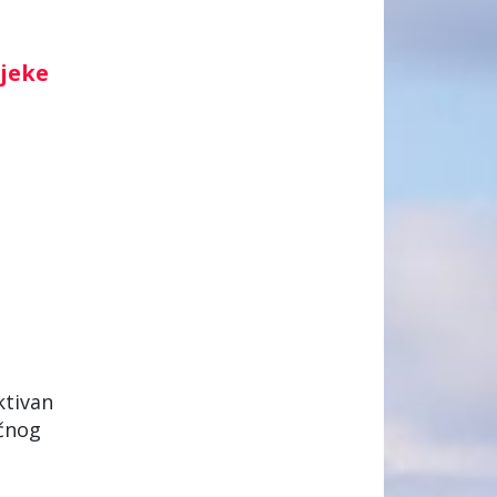
ijeke
ktivan
ičnog