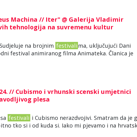
eus Machina // Iter" @ Galerija Vladimir
novih tehnologija na suvremenu kultur
. Sudjeluje na brojnim
festivali
ma, uključujući Dani
ni festival animiranog filma Animateka. Članica je
. // Cubismo i vrhunski scenski umjetnici
zavodljivog plesa
alsa
festivali
i Cubismo nerazdvojivi. Smatram da je 
 bitno tko si i od kuda si. Iako mi pjevamo i na hrvats