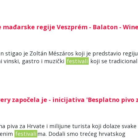
je mađarske regije Veszprém - Balaton - Win
on stigao je Zoltán Mészáros koji je predstavio regiju
 vinski, gastro i muzički
festivali
koji se tradiciona
ry započela je - inicijativa 'Besplatno pivo 
rsna piva za Hrvate i milijune turista koji dolaze svake
zbenim
festivali
ma. Dodali smo trećeg hrvatskog