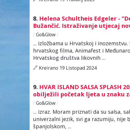
8.
Helena Schultheis Edgeler - "D
Bužančić. Istraživanje utjecaj 
/
Go&Glow
/
... izložbama u Hrvatskoj i inozemstvu
hrvatskog filma, Animafest i Međunarod
Hrvatskog društva likovnih ...
Kreirano 19 Listopad 2024
9.
HVAR ISLAND SALSA SPLASH 2024
obilježili početak ljeta u znaku 
/
Go&Glow
/
... izraz. Moram priznati da su salsa, s
univerzalni jezik, svi ga razumiju, nije
španjolskom, ...