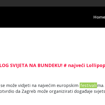
Hom
JELOG SVIJETA NA BUNDEKU! # najveći Lollipo
akav se može vidjeti na najvećim europskim
festivali
ma.
potvrdio da Zagreb može organizirati događaje svjet