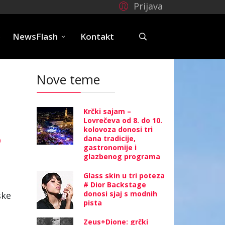
Prijava
e
NewsFlash
Kontakt
Nove teme
Krčki sajam –
Lovrečeva od 8. do 10.
kolovoza donosi tri
p
dana tradicije,
gastronomije i
glazbenog programa
Glass skin u tri poteza
# Dior Backstage
donosi sjaj s modnih
ske
pista
Zeus+Dione: grčki