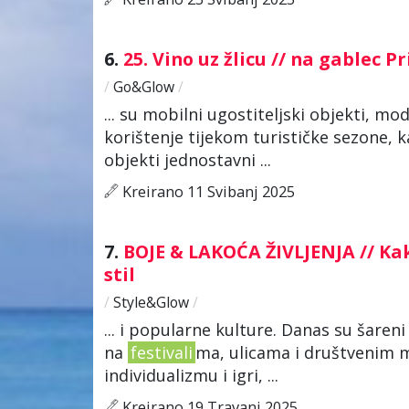
6.
25. Vino uz žlicu // na gablec 
/
Go&Glow
/
... su mobilni ugostiteljski objekti, mo
korištenje tijekom turističke sezone, k
objekti jednostavni ...
Kreirano 11 Svibanj 2025
7.
BOJE & LAKOĆA ŽIVLJENJA // Kak
stil
/
Style&Glow
/
... i popularne kulture. Danas su šaren
na
festivali
ma, ulicama i društvenim 
individualizmu i igri, ...
Kreirano 19 Travanj 2025