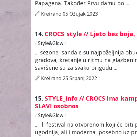
Papagena. Također Prvu damu po ...
Kreirano 05 Ožujak 2023
14.
CROCS_style // Ljeto bez boja
/
Style&Glow
/
... sezone, sandale su najpoželjnija obu
gradova, kretanje u ritmu na glazben
savršene su za svaku prigodu ...
Kreirano 25 Srpanj 2022
15.
STYLE_info // CROCS ima kampa
SLAVI osobnos
/
Style&Glow
/
... ili festival na otvorenom koji će biti
ugodnija, ali i moderna, posebno uz pra