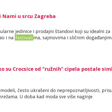
Pri Nami u srcu Zagreba
dularne jedinice i prodajni štandovi koji su idealni za
ao i na
festivali
ma, sajmovima i sličnim događanjima
o su Crocsice od "ružnih" cipela postale sim
i modeli, često ukrašeni do neprepoznatljivosti, pris
mrežama. U doba kad moda sve više naginje