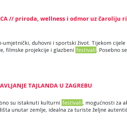
// priroda, wellness i odmor uz čaroliju r
umjetnički, duhovni i sportski život. Tijekom cijele
e, filmske projekcije i glazbeni
festivali
. Posebno se
TAVLJANJE TAJLANDA U ZAGREBU
ebno su istaknuti kulturni
festivali
, mogućnosti za a
šta unutar zemlje, idealna za turiste željne autent