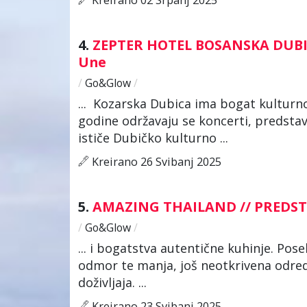
4.
ZEPTER HOTEL BOSANSKA DUBICA 
Une
/
Go&Glow
/
... Kozarska Dubica ima bogat kulturno-
godine održavaju se koncerti, predstav
ističe Dubičko kulturno ...
Kreirano 26 Svibanj 2025
5.
AMAZING THAILAND // PREDS
/
Go&Glow
/
... i bogatstva autentične kuhinje. Pos
odmor te manja, još neotkrivena odredi
doživljaja. ...
Kreirano 23 Svibanj 2025