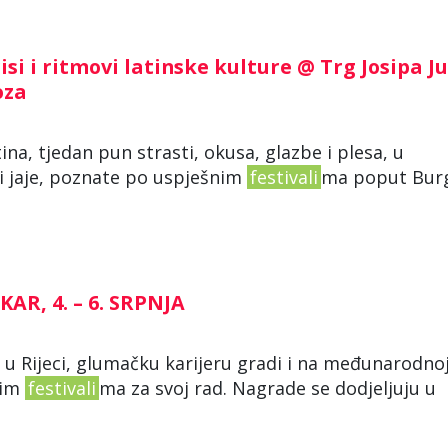
isi i ritmovi latinske kulture @ Trg Josipa J
voza
tina, tjedan pun strasti, okusa, glazbe i plesa, u
li jaje, poznate po uspješnim
festivali
ma poput Burg
KAR, 4. – 6. SRPNJA
a u Rijeci, glumačku karijeru gradi i na međunarodno
nim
festivali
ma za svoj rad. Nagrade se dodjeljuju u