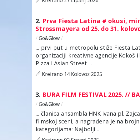
Kreirano 27 Lipanj 2026
2.
Prva Fiesta Latina # okusi, mir
Strossmayera od 25. do 31. kolo
/
Go&Glow
/
... prvi put u metropolu stiže Fiesta La
organizaciji kreativne agencije Kokoš i
Pizza i Asian Street ...
Kreirano 14 Kolovoz 2025
3.
BURA FILM FESTIVAL 2025. // BA
/
Go&Glow
/
... članica ansambla HNK Ivana pl. Zajc
filmskoj sceni, a nagrađena je na broj
kategorijama: Najbolji ...
Kreirano 02 Srpanj 2025