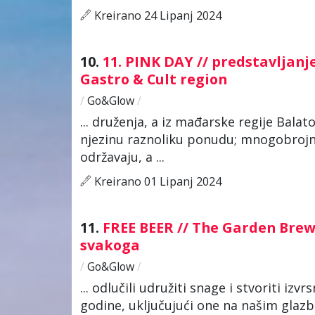
Kreirano 24 Lipanj 2024
10.
11. PINK DAY // predstavljan
Gastro & Cult region
/
Go&Glow
/
... druženja, a iz mađarske regije Balat
njezinu raznoliku ponudu; mnogobrojni
održavaju, a ...
Kreirano 01 Lipanj 2024
11.
FREE BEER // The Garden Brewe
svakoga
/
Go&Glow
/
... odlučili udružiti snage i stvoriti izv
godine, uključujući one na našim gla