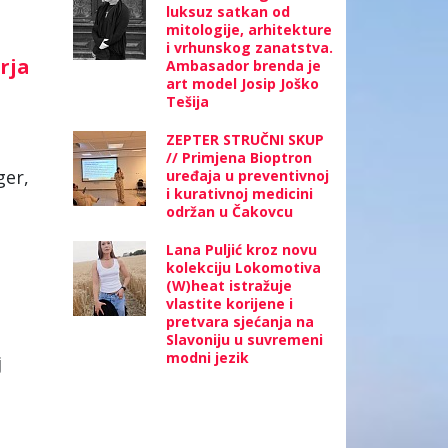
luksuz satkan od
mitologije, arhitekture
i vrhunskog zanatstva.
urja
Ambasador brenda je
art model Josip Joško
Tešija
ZEPTER STRUČNI SKUP
// Primjena Bioptron
er,
uređaja u preventivnoj
i kurativnoj medicini
održan u Čakovcu
Lana Puljić kroz novu
kolekciju Lokomotiva
(W)heat istražuje
vlastite korijene i
pretvara sjećanja na
Slavoniju u suvremeni
modni jezik
j