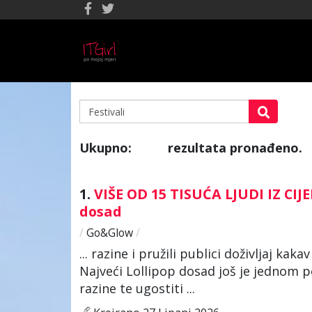
Ukupno:
rezultata pronađeno.
107
1.
VIŠE OD 15 TISUĆA LJUDI IZ CI
dosad
/
Go&Glow
/
... razine i pružili publici doživljaj k
Najveći Lollipop dosad još je jednom 
razine te ugostiti ...