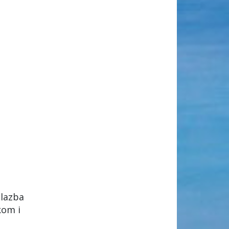
glazba
kom i