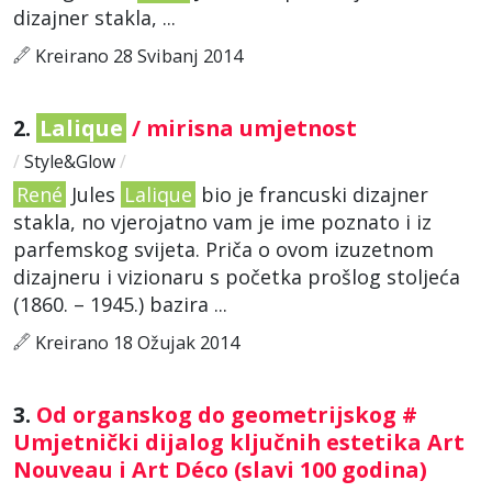
dizajner stakla, ...
Kreirano 28 Svibanj 2014
2.
Lalique
/ mirisna umjetnost
/
Style&Glow
/
René
Jules
Lalique
bio je francuski dizajner
stakla, no vjerojatno vam je ime poznato i iz
parfemskog svijeta. Priča o ovom izuzetnom
dizajneru i vizionaru s početka prošlog stoljeća
(1860. – 1945.) bazira ...
Kreirano 18 Ožujak 2014
3.
Od organskog do geometrijskog #
Umjetnički dijalog ključnih estetika Art
Nouveau i Art Déco (slavi 100 godina)