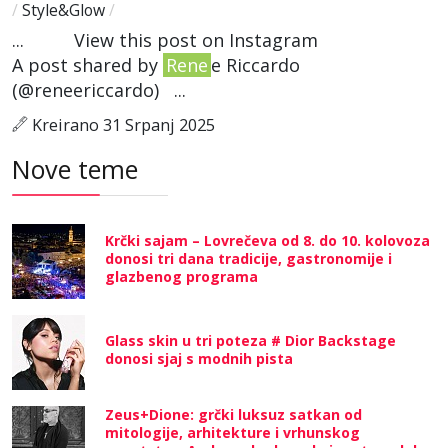
/
Style&Glow
/
... View this post on Instagram
A post shared by
Rene
e Riccardo
(@reneericcardo) ...
Kreirano 31 Srpanj 2025
Nove teme
Krčki sajam – Lovrečeva od 8. do 10. kolovoza
donosi tri dana tradicije, gastronomije i
glazbenog programa
Glass skin u tri poteza # Dior Backstage
donosi sjaj s modnih pista
Zeus+Dione: grčki luksuz satkan od
mitologije, arhitekture i vrhunskog