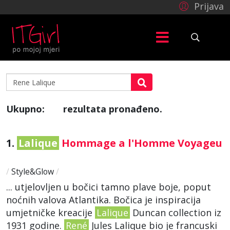
Prijava
Ukupno:
rezultata pronađeno.
3
1.
Lalique
Hommage a l'Homme Voyageu
/
Style&Glow
/
... utjelovljen u bočici tamno plave boje, poput
noćnih valova Atlantika. Bočica je inspiracija
umjetničke kreacije
Lalique
Duncan collection iz
1931 godine.
René
Jules Lalique bio je francuski