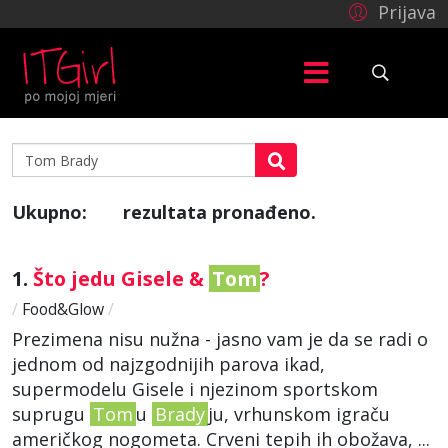
Prijava
Ukupno:
rezultata pronađeno.
1
1.
Što jedu Gisele &
Tom
?
/
Food&Glow
/
Prezimena nisu nužna - jasno vam je da se radi o
jednom od najzgodnijih parova ikad,
supermodelu Gisele i njezinom sportskom
suprugu
Tom
u
Brady
ju, vrhunskom igraču
američkog nogometa. Crveni tepih ih obožava, ...