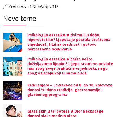
Kreirano 11 Siječanj 2016
Nove teme
Psihologija estetike # Živimo li u doba
hiperestetike? Ljepota je postala društvena
vrijednost, tržišna prednost i gotovo
neizostavno očekivanje
Psihologija estetike # Zašto nešto
doživljavamo lijepim? Lijepe stvari ne privlače
nas zbog svoje praktične vrijednosti, nego
zbog osjećaja koji u nama bude.
Krčki sajam – Lovrečeva od 8. do 10. kolovoza
donosi tri dana tradicije, gastronomije i
glazbenog programa
Glass skin u tri poteza # Dior Backstage
donosi sjaj s modnih pista