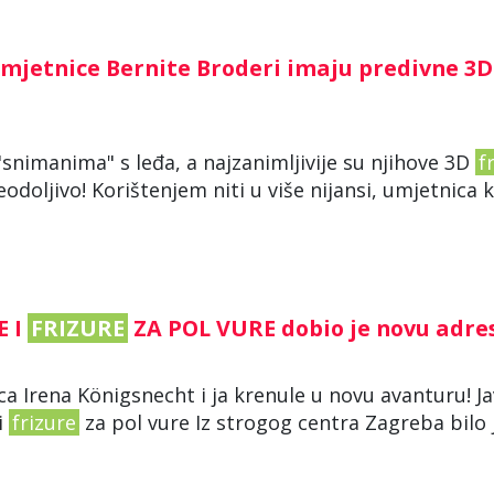
umjetnice Bernite Broderi imaju predivne 3D
"snimanima" s leđa, a najzanimljivije su njihove 3D
f
eodoljivo! Korištenjem niti u više nijansi, umjetnica k
E I
FRIZURE
ZA POL VURE dobio je novu adre
ica Irena Königsnecht i ja krenule u novu avanturu! Ja
i
frizure
za pol vure Iz strogog centra Zagreba bilo 