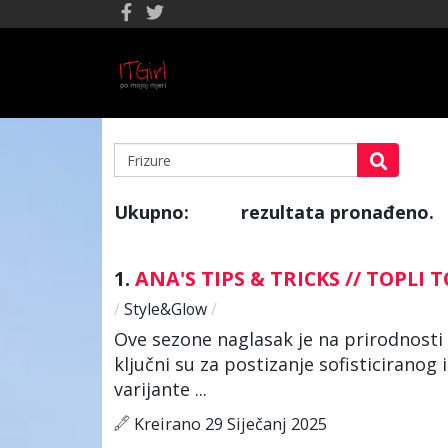
Ukupno:
rezultata pronađeno.
514
1.
ANA'S TIPS & TRICKS // TOPLI 
/
Style&Glow
/
Ove sezone naglasak je na prirodnosti – 
ključni su za postizanje sofisticirano
varijante ...
Kreirano 29 Siječanj 2025