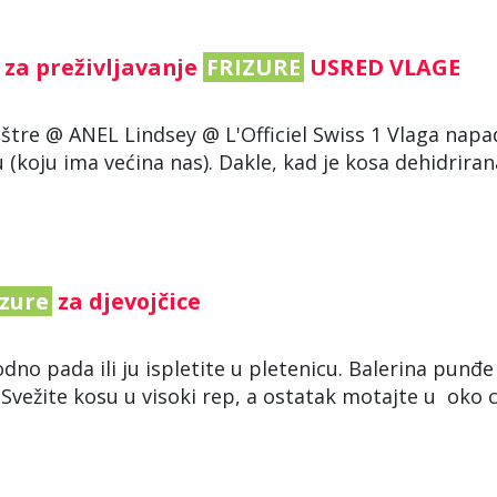
a za preživljavanje
FRIZURE
USRED VLAGE
uštre @ ANEL Lindsey @ L'Officiel Swiss 1 Vlaga napa
u (koju ima većina nas). Dakle, kad je kosa dehidriran
izure
za djevojčice
odno pada ili ju ispletite u pletenicu. Balerina punđ
 Svežite kosu u visoki rep, a ostatak motajte u oko c