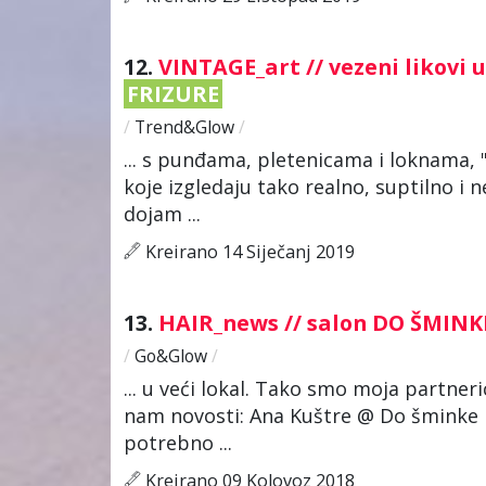
12.
VINTAGE_art // vezeni likovi 
FRIZURE
/
Trend&Glow
/
... s punđama, pletenicama i loknama, 
koje izgledaju tako realno, suptilno i n
dojam ...
Kreirano 14 Siječanj 2019
13.
HAIR_news // salon DO ŠMINK
/
Go&Glow
/
... u veći lokal. Tako smo moja partner
nam novosti: Ana Kuštre @ Do šminke 
potrebno ...
Kreirano 09 Kolovoz 2018