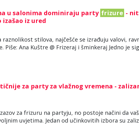
ana u salonima dominiraju party
frizure
- ni
o izašao iz ured
raznolikost stilova, najčešće se izrađuju valovi, rav
. Piše: Ana Kuštre @ Frizeraj i šminkeraj Jedno je si
tičnije za party za vlažnog vremena - zaliza
izazov za frizuru na partyju, no postoje načini da va
ljnim uvjetima. Jedan od učinkovitih izbora su zali