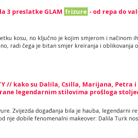
ala 3 preslatke GLAM
frizure
- od repa do va
rijetku kosu, no ključno je kojim smjerom i načinom i
o, radi čega je bitan smjer kreiranja i oblikovanja 
/ kako su Dalila, Csilla, Marijana, Petra i
irane legendarnim stilovima prošloga stolje
ure. Zvijezda događanja bila je hauba, legendarni re
d nje dobile fenomenalni makeover: Dalila Turk nosi