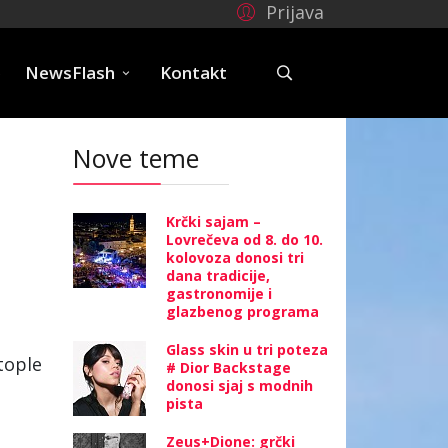
Prijava
e
NewsFlash
Kontakt
Nove teme
Krčki sajam –
Lovrečeva od 8. do 10.
kolovoza donosi tri
dana tradicije,
gastronomije i
glazbenog programa
Glass skin u tri poteza
tople
# Dior Backstage
donosi sjaj s modnih
pista
Zeus+Dione: grčki