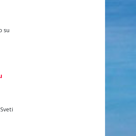
o su
u
(Sveti