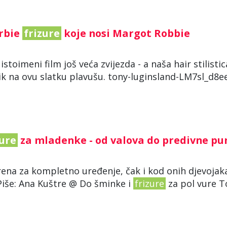
arbie
frizure
koje nosi Margot Robbie
 istoimeni film još veća zvijezda - a naša hair stilistic
ik na ovu slatku plavušu. tony-luginsland-LM7sl_d8e
zure
za mladenke - od valova do predivne p
vorena za kompletno uređenje, čak i kod onih djevojak
 Piše: Ana Kuštre @ Do šminke i
frizure
za pol vure To 