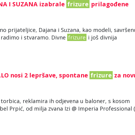
NA I SUZANA izabrale
frizure
prilagođene
eno prijateljice, Dajana i Suzana, kao modeli, savršen
r radimo i stvaramo. Divne
frizure
i još divnija
 J.LO nosi 2 lepršave, spontane
frizure
za nov
 torbica, reklamira ih odjevena u baloner, s kosom
el Prpić, od milja zvana Izi @ Imperia Professional 