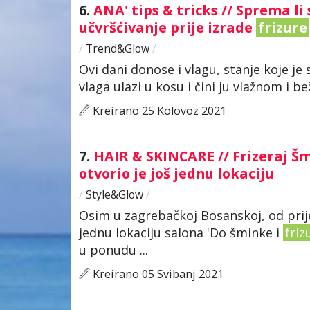
6.
ANA' tips & tricks // Sprema l
učvršćivanje prije izrade
frizure
/
Trend&Glow
/
Ovi dani donose i vlagu, stanje koje je 
vlaga ulazi u kosu i čini ju vlažnom i 
Kreirano 25 Kolovoz 2021
7.
HAIR & SKINCARE // Frizeraj Š
otvorio je još jednu lokaciju
/
Style&Glow
/
Osim u zagrebačkoj Bosanskoj, od prij
jednu lokaciju salona 'Do šminke i
friz
u ponudu ...
Kreirano 05 Svibanj 2021