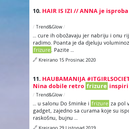
10.
HAIR IS IZI // ANNA je isprob
/
Trend&Glow
/
... cure ih obožavaju jer nabriju i onu 
radimo. Poanta je da djeluju voluminozn
frizure
. Pazite ...
Kreirano 15 Prosinac 2020
11.
HAUBAMANIJA #ITGIRLSOCIETY /
Nina dobile retro
frizure
inspir
/
Trend&Glow
/
... u salonu Do šminke i
frizure
za pol v
gadget, zajedno sa curama koje su ispo
raskošnu, bujnu ...
Kreirano 29 Listopad 2019