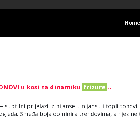
Hom
TONOVI u kosi za dinamiku
frizure
...
suptilni prijelazi iz nijanse u nijansu i topli tonovi
g izgleda. Smeđa boja dominira trendovima, a njezine 