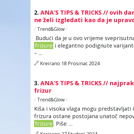
2.
ANA'S TIPS & TRICKS // ovih d
ne želi izgledati kao da je uprav
/
Trend&Glow
/
Budući da je u ovo vrijeme sveprisutna 
frizure
i elegantno podignute varijante
– ...
Kreirano 18 Prosinac 2024
3.
ANA'S TIPS & TRICKS // najprak
frizur
/
Trend&Glow
/
Kiša i visoka vlaga mogu predstavljati 
frizura ostane postojana unatoč nepovo
frizure
. Piše: ...
Kreirano 27 Studeni 2024