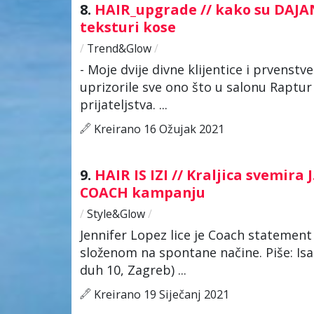
8.
HAIR_upgrade // kako su DAJA
teksturi kose
/
Trend&Glow
/
- Moje dvije divne klijentice i prvenstv
uprizorile sve ono što u salonu Raptu
prijateljstva. ...
Kreirano 16 Ožujak 2021
9.
HAIR IS IZI // Kraljica svemira
COACH kampanju
/
Style&Glow
/
Jennifer Lopez lice je Coach statement
složenom na spontane načine. Piše: Isab
duh 10, Zagreb) ...
Kreirano 19 Siječanj 2021