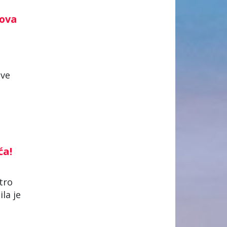
lova
h
ove
ća!
tro
la je