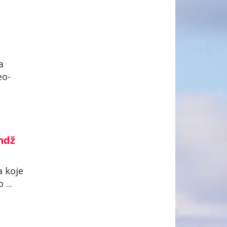
a
eo-
undž
a koje
...