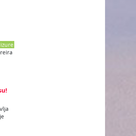
rizure
reira
su!
vlja
je