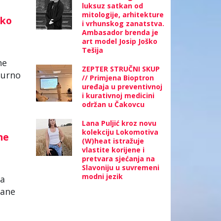
luksuz satkan od
mitologije, arhitekture
tko
i vrhunskog zanatstva.
Ambasador brenda je
art model Josip Joško
Tešija
ne
ZEPTER STRUČNI SKUP
gurno
// Primjena Bioptron
uređaja u preventivnoj
i kurativnoj medicini
održan u Čakovcu
Lana Puljić kroz novu
kolekciju Lokomotiva
ne
(W)heat istražuje
vlastite korijene i
pretvara sjećanja na
Slavoniju u suvremeni
modni jezik
ša
zane