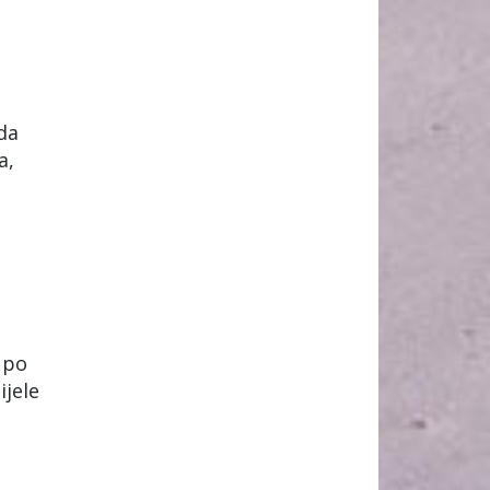
da
a,
e po
ijele