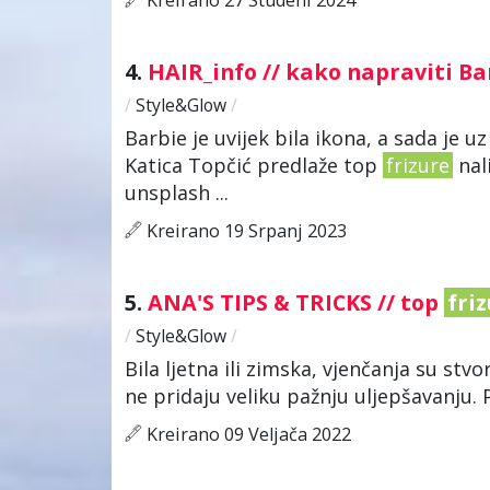
4.
HAIR_info // kako napraviti B
/
Style&Glow
/
Barbie je uvijek bila ikona, a sada je uz
Katica Topčić predlaže top
frizure
nal
unsplash ...
Kreirano 19 Srpanj 2023
5.
ANA'S TIPS & TRICKS // top
fri
/
Style&Glow
/
Bila ljetna ili zimska, vjenčanja su st
ne pridaju veliku pažnju uljepšavanju.
Kreirano 09 Veljača 2022