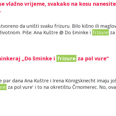
i se vlažno vrijeme, svakako na kosu nanesite
.
stvoreno da uništi svaku frizuru. Bilo kišno ili maglov
beživotnom. Piše: Ana Kuštre @ Do šminke i
frizure
za .
minkeraj „Do šminke i
frizure
za pol vure“
e par dana Ana Kuštre i Irena Königsknecht imaju jo
ure
za pol vure' i to na okretištu Črnomerec. No, ova