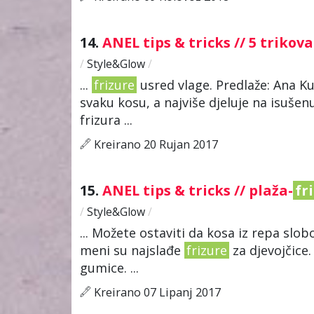
14.
ANEL tips & tricks // 5 trikov
/
Style&Glow
/
...
frizure
usred vlage. Predlaže: Ana K
svaku kosu, a najviše djeluje na isušen
frizura ...
Kreirano 20 Rujan 2017
15.
ANEL tips & tricks // plaža-
fr
/
Style&Glow
/
... Možete ostaviti da kosa iz repa slob
meni su najslađe
frizure
za djevojčice.
gumice. ...
Kreirano 07 Lipanj 2017