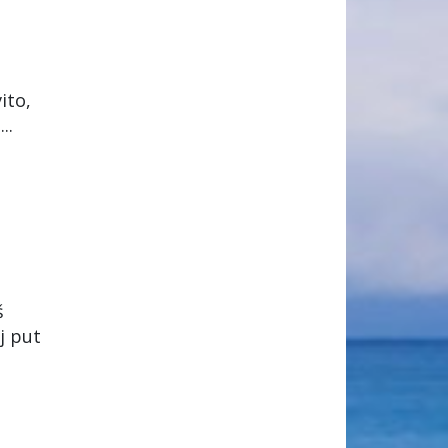
ito,
..
š
j put