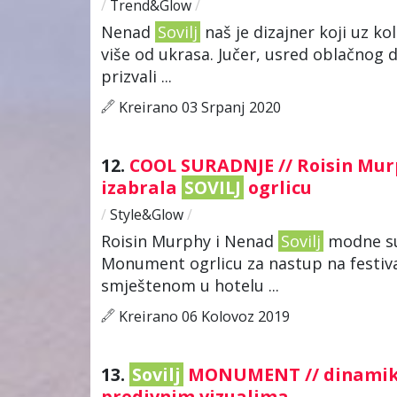
/
Trend&Glow
/
Nenad
Sovilj
naš je dizajner koji uz kol
više od ukrasa. Jučer, usred oblačnog d
prizvali ...
Kreirano 03 Srpanj 2020
12.
COOL SURADNJE // Roisin Mur
izabrala
SOVILJ
ogrlicu
/
Style&Glow
/
Roisin Murphy i Nenad
Sovilj
modne su 
Monument ogrlicu za nastup na festival
smještenom u hotelu ...
Kreirano 06 Kolovoz 2019
13.
Sovilj
MONUMENT // dinamik
predivnim vizualima