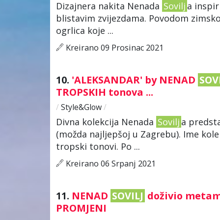
Dizajnera nakita Nenada
Sovilj
a inspi
blistavim zvijezdama. Povodom zimskog 
ogrlica koje ...
Kreirano 09 Prosinac 2021
10.
'ALEKSANDAR' by NENAD
SOV
TROPSKIH tonova ...
/
Style&Glow
/
Divna kolekcija Nenada
Sovilj
a predsta
(možda najljepšoj u Zagrebu). Ime kolekc
tropski tonovi. Po ...
Kreirano 06 Srpanj 2021
11.
NENAD
SOVILJ
doživio metamo
PROMJENI