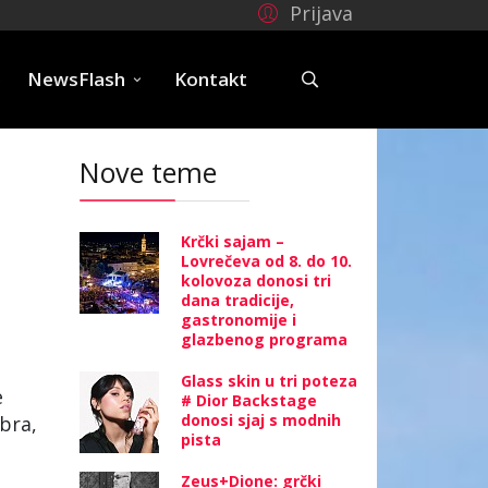
Prijava
e
NewsFlash
Kontakt
Nove teme
Krčki sajam –
Lovrečeva od 8. do 10.
kolovoza donosi tri
dana tradicije,
gastronomije i
glazbenog programa
Glass skin u tri poteza
e
# Dior Backstage
donosi sjaj s modnih
ebra,
pista
Zeus+Dione: grčki