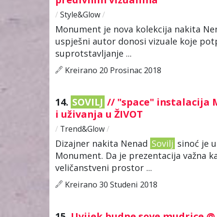
/
Style&Glow
/
Monument je nova kolekcija nakita N
uspješni autor donosi vizuale koje pot
suprotstavljanje ...
Kreirano 20 Prosinac 2018
14.
SOVILJ
// "space" instalaci
i uživanja u ŽIVOT
/
Trend&Glow
/
Dizajner nakita Nenad
Sovilj
sinoć je 
Monument. Da je prezentacija važna kao 
veličanstveni prostor ...
Kreirano 30 Studeni 2018
15.
Uvijek budne sove mudrice @