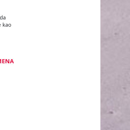
ada
e kao
EMENA