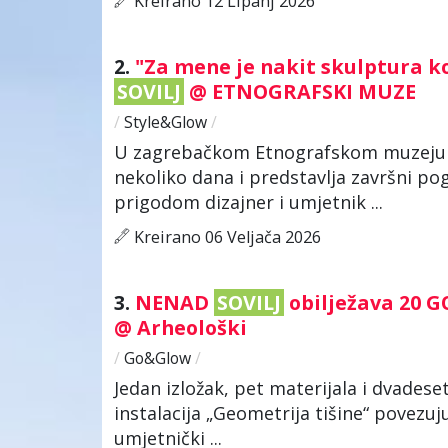
Kreirano 12 Lipanj 2026
2.
"Za mene je nakit skulptura koj
SOVILJ
@ ETNOGRAFSKI MUZE
/
Style&Glow
/
U zagrebačkom Etnografskom muzeju pri 
nekoliko dana i predstavlja završni p
prigodom dizajner i umjetnik ...
Kreirano 06 Veljača 2026
3.
NENAD
SOVILJ
obilježava 20 G
@ Arheološki
/
Go&Glow
/
Jedan izložak, pet materijala i dvadeset
instalacija „Geometrija tišine“ povezu
umjetnički ...