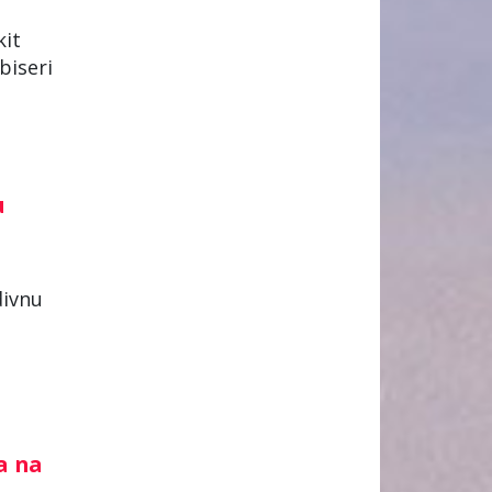
kit
biseri
u
divnu
a na