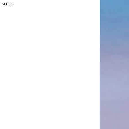
posuto
u