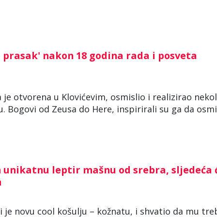
i prasak' nakon 18 godina rada i posveta
 je otvorena u Klovićevim, osmislio i realizirao neko
u. Bogovi od Zeusa do Here, inspirirali su ga da osmi
 unikatnu leptir mašnu od srebra, sljedeća 
m
 je novu cool košulju – kožnatu, i shvatio da mu tre