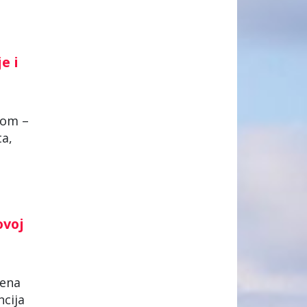
e i
šom –
ta,
ovoj
dena
ncija