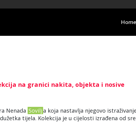
Hom
kcija na granici nakita, objekta i nosive
nera Nenada
Sovilj
a koja nastavlja njegovo istraživanj
žetka tijela. Kolekcija je u cijelosti izrađena od sr