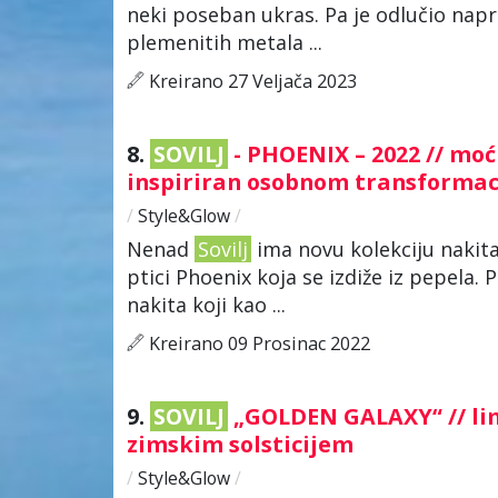
neki poseban ukras. Pa je odlučio napra
plemenitih metala ...
Kreirano 27 Veljača 2023
8.
SOVILJ
- PHOENIX – 2022 // mo
inspiriran osobnom transforma
/
Style&Glow
/
Nenad
Sovilj
ima novu kolekciju nakita
ptici Phoenix koja se izdiže iz pepela.
nakita koji kao ...
Kreirano 09 Prosinac 2022
9.
SOVILJ
„GOLDEN GALAXY“ // limi
zimskim solsticijem
/
Style&Glow
/