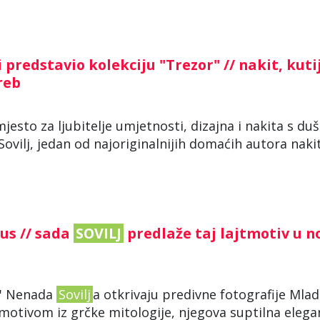
i predstavio kolekciju "Trezor" // nakit, kutij
greb
mjesto za ljubitelje umjetnosti, dizajna i nakita s du
Sovilj, jedan od najoriginalnijih domaćih autora naki
eus // sada
SOVILJ
predlaže taj lajtmotiv u n
a' Nenada
Sovilj
a otkrivaju predivne fotografije Mla
e motivom iz grčke mitologije, njegova suptilna elega