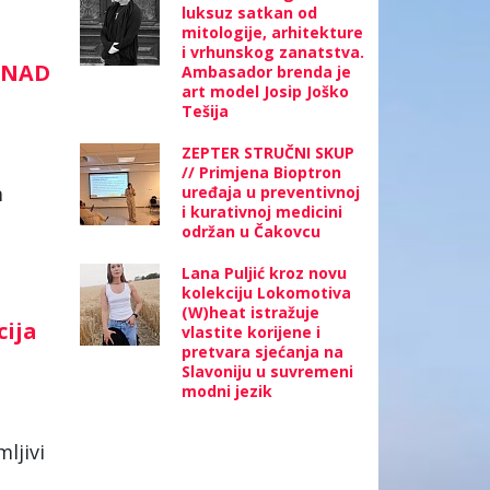
luksuz satkan od
mitologije, arhitekture
i vrhunskog zanatstva.
NENAD
Ambasador brenda je
art model Josip Joško
Tešija
ZEPTER STRUČNI SKUP
// Primjena Bioptron
m
uređaja u preventivnoj
i kurativnoj medicini
održan u Čakovcu
Lana Puljić kroz novu
kolekciju Lokomotiva
(W)heat istražuje
cija
vlastite korijene i
pretvara sjećanja na
Slavoniju u suvremeni
modni jezik
ljivi