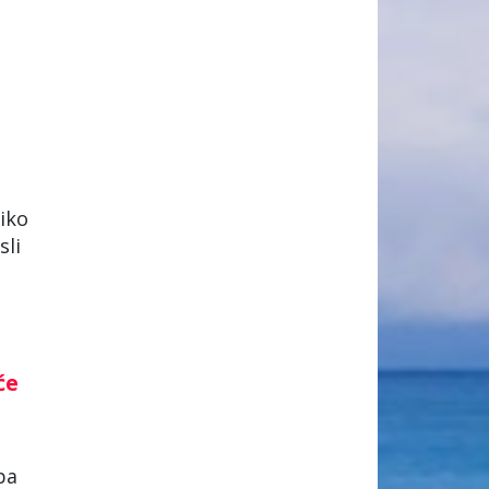
liko
sli
će
ba