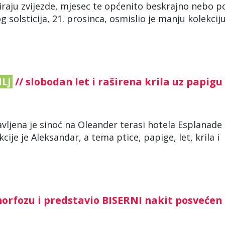
riraju zvijezde, mjesec te općenito beskrajno nebo 
solsticija, 21. prosinca, osmislio je manju kolekcij
ILJ
// slobodan let i raširena krila uz papigu
vljena je sinoć na Oleander terasi hotela Esplanade
ije je Aleksandar, a tema ptice, papige, let, krila i
rfozu i predstavio BISERNI nakit posvećen