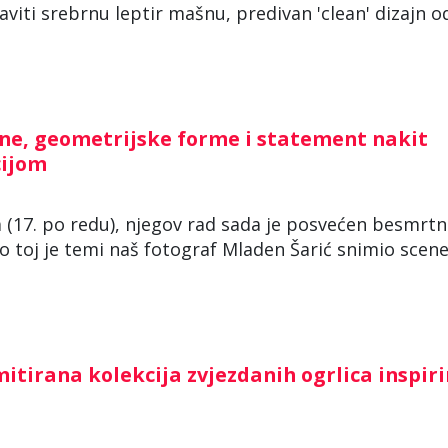
viti srebrnu leptir mašnu, predivan 'clean' dizajn o
ćne, geometrijske forme i statement nakit
cijom
 (17. po redu), njegov rad sada je posvećen besmrtn
 Po toj je temi naš fotograf Mladen Šarić snimio scen
tirana kolekcija zvjezdanih ogrlica inspir