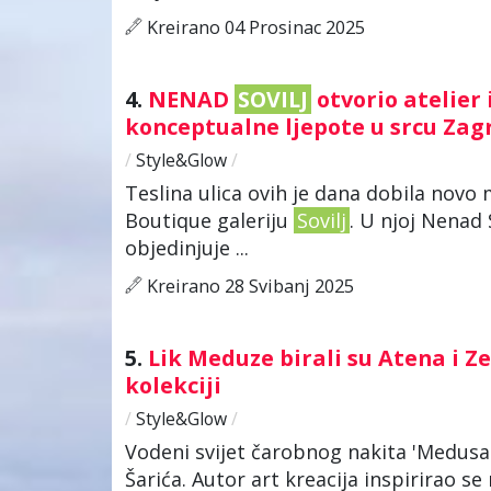
Kreirano 04 Prosinac 2025
4.
NENAD
SOVILJ
otvorio atelier 
konceptualne ljepote u srcu Za
/
Style&Glow
/
Teslina ulica ovih je dana dobila novo 
Boutique galeriju
Sovilj
. U njoj Nenad 
objedinjuje ...
Kreirano 28 Svibanj 2025
5.
Lik Meduze birali su Atena i Z
kolekciji
/
Style&Glow
/
Vodeni svijet čarobnog nakita 'Medus
Šarića. Autor art kreacija inspirirao s