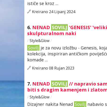
ističe se kroz ...
Kreirano 24 Lipanj 2024
6.
NENAD
SOVILJ
'GENESIS' 'velik
skulpturalnom naki
/
Style&Glow
/
Sovilj
je za novu izložbu - Genesis, koja
kolekcija, inspiriran antičkom poviješć
komade ...
Kreirano 08 Rujan 2023
7.
NENAD
SOVILJ
// napravio sam
biti s dragim kamenjem i zlato
/
Style&Glow
/
Dizajner nakita Nenad
Sovilj
nabavio si