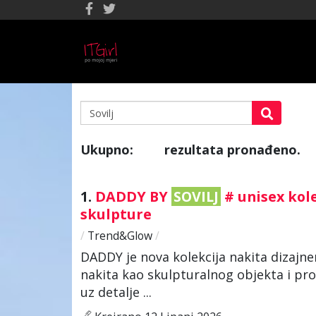
Ukupno:
rezultata pronađeno.
27
1.
DADDY BY
SOVILJ
# unisex kole
skulpture
/
Trend&Glow
/
DADDY je nova kolekcija nakita dizaj
nakita kao skulpturalnog objekta i produ
uz detalje ...