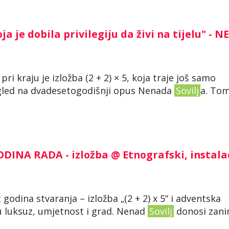
a je dobila privilegiju da živi na tijelu" - 
kraju je izložba (2 + 2) × 5, koja traje još samo
ogled na dvadesetogodišnji opus Nenada
Sovilj
a. To
ODINA RADA - izložba @ Etnografski, instala
 godina stvaranja – izložba „(2 + 2) x 5“ i adventska
ju luksuz, umjetnost i grad. Nenad
Sovilj
donosi zanim