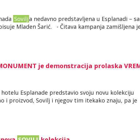
enada
Sovilj
a nedavno predstavljena u Esplanadi – s
pisuje Mladen Šarić. - Čitava kampanja zamišljena j
ja MONUMENT je demonstracija prolaska VR
u hotelu Esplanade predstavio svoju novu kolekciju
i proizvod, Sovilj i njegov tim itekako znaju, pa je
 nova
SOVILJ
kolekcija