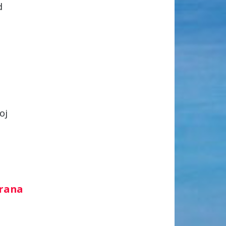
d
oj
e
irana