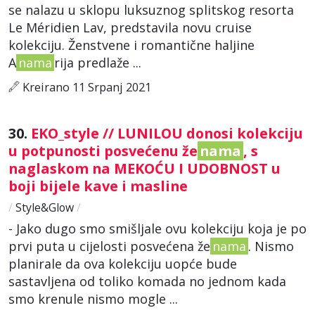
se nalazu u sklopu luksuznog splitskog resorta
Le Méridien Lav, predstavila novu cruise
kolekciju. Ženstvene i romantične haljine
A
nama
rija predlaže ...
Kreirano 11 Srpanj 2021
30.
EKO_style // LUNILOU donosi kolekciju
u potpunosti posvećenu že
nama
, s
naglaskom na MEKOĆU I UDOBNOST u
boji bijele kave i masline
/
Style&Glow
/
- Jako dugo smo smišljale ovu kolekciju koja je po
prvi puta u cijelosti posvećena že
nama
. Nismo
planirale da ova kolekciju uopće bude
sastavljena od toliko komada no jednom kada
smo krenule nismo mogle ...