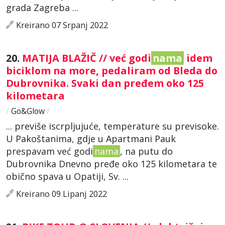
grada Zagreba ...
Kreirano 07 Srpanj 2022
20.
MATIJA BLAŽIČ // već godi
nama
idem
biciklom na more, pedaliram od Bleda do
Dubrovnika. Svaki dan pređem oko 125
kilometara
/
Go&Glow
/
... previše iscrpljujuće, temperature su previsoke.
U Pakoštanima, gdje u Apartmani Pauk
prespavam već godi
nama
, na putu do
Dubrovnika Dnevno pređe oko 125 kilometara te
obično spava u Opatiji, Sv. ...
Kreirano 09 Lipanj 2022