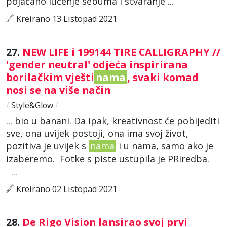
pojačano lučenje sebuma i stvaranje ...
Kreirano 13 Listopad 2021
27.
NEW LIFE i 199144 TIRE CALLIGRAPHY //
'gender neutral' odjeća inspirirana
borilačkim vješti
nama
, svaki komad
nosi se na više način
/
Style&Glow
/
... bio u banani. Da ipak, kreativnost će pobijediti
sve, ona uvijek postoji, ona ima svoj život,
pozitiva je uvijek s
nama
i u nama, samo ako je
izaberemo. Fotke s piste ustupila je PRiredba.
...
Kreirano 02 Listopad 2021
28.
De Rigo Vision lansirao svoj prvi