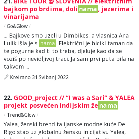
21.
BIKE TOUR @ SLOVENIA // električnim
bajkom po brdima, doli
nama
, jezerima i
vinarijama
/
Go&Glow
/
... Bajkove smo uzeli u Dimbikes, a vlasnica Ana
Lulik išla je s
nama
. Električni je bicikl taman da
te pogurne kad ti to treba, djeluje kao da se
voziš po nevidljivoj traci. Ja sam prvi puta bila na
takvom ...
Kreirano 31 Svibanj 2022
22.
GOOD_project // “I was a Sari” & YALEA
projekt posvećen indijskim že
nama
/
Trend&Glow
/
Yalea, ženski brend talijanske modne kuće De
Rigo stao uz globalnu žensku inicijativu Yalea,