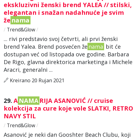
ekskluzivni ženski brend YALEA // stilski,
elegantan i snažan nadahnuće je svim
že
nama
/
Trend&Glow
/
... rivi predstavio svoj četvrti, ali prvi ženski
brend Yalea. Brend posvećen že
nama
bit će
dostupan već od listopada ove godine. Barbara
De Rigo, glavna direktorica marketinga i Michele
Aracri, generalni ...
Kreirano 20 Rujan 2021
29.
A
NAMA
RIJA ASANOVIĆ // cruise
kolekcija za cure koje vole SLATKI, RETRO
NAVY STIL
/
Trend&Glow
/
Asanović je neki dan Gooshter Beach Clubu, koji