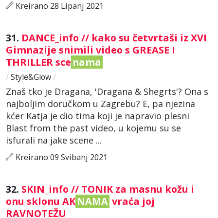
Kreirano 28 Lipanj 2021
31.
DANCE_info // kako su četvrtaši iz XVI
Gimnazije snimili video s GREASE I
THRILLER sce
nama
/
Style&Glow
/
Znaš tko je Dragana, 'Dragana & Shegrts'? Ona s
najboljim doručkom u Zagrebu? E, pa njezina
kćer Katja je dio tima koji je napravio plesni
Blast from the past video, u kojemu su se
isfurali na jake scene ...
Kreirano 09 Svibanj 2021
32.
SKIN_info // TONIK za masnu kožu i
onu sklonu AK
NAMA
vraća joj
RAVNOTEŽU