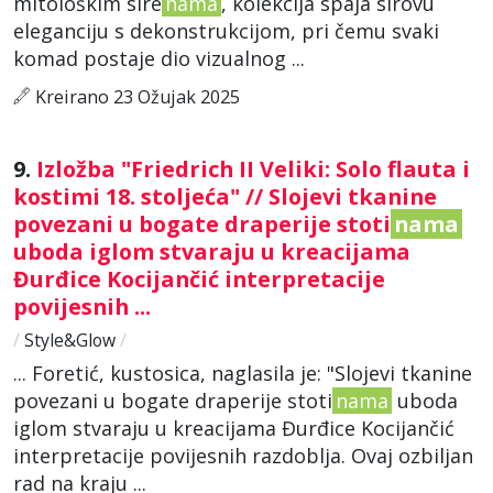
mitološkim sire
nama
, kolekcija spaja sirovu
eleganciju s dekonstrukcijom, pri čemu svaki
komad postaje dio vizualnog ...
Kreirano 23 Ožujak 2025
9.
Izložba "Friedrich II Veliki: Solo flauta i
kostimi 18. stoljeća" // Slojevi tkanine
povezani u bogate draperije stoti
nama
uboda iglom stvaraju u kreacijama
Đurđice Kocijančić interpretacije
povijesnih ...
/
Style&Glow
/
... Foretić, kustosica, naglasila je: "Slojevi tkanine
povezani u bogate draperije stoti
nama
uboda
iglom stvaraju u kreacijama Đurđice Kocijančić
interpretacije povijesnih razdoblja. Ovaj ozbiljan
rad na kraju ...