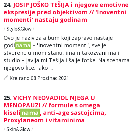
24.
JOSIP JOŠKO TEŠIJA i njegove emotivne
ekspresije pred objektivom // 'Inoventni
momenti' nastaju godinam
/
Style&Glow
/
Ovo je naziv za album koji zapravo nastaje
godi
nama
– 'Inoventni momenti', sve je
stvoreno u mom stanu, imam takozvani mali
studio – javlja mi Tešija i šalje fotke. Na scenama
njegovo lice, lako ...
Kreirano 08 Prosinac 2021
25.
VICHY NEOVADIOL NJEGA U
MENOPAUZI // formule s omega
kiseli
nama
, anti-age sastojcima,
Proxylaneom i vitaminima
/
Skin&Glow
/