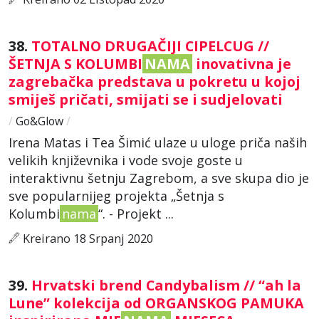
38.
TOTALNO DRUGAČIJI CIPELCUG //
ŠETNJA S KOLUMBI
NAMA
inovativna je
zagrebačka predstava u pokretu u kojoj
smiješ pričati, smijati se i sudjelovati
/
Go&Glow
/
Irena Matas i Tea Šimić ulaze u uloge priča naših
velikih književnika i vode svoje goste u
interaktivnu šetnju Zagrebom, a sve skupa dio je
sve popularnijeg projekta „Šetnja s
Kolumbi
nama
“. - Projekt ...
Kreirano 18 Srpanj 2020
39.
Hrvatski brend Candybalism // “ah la
Lune” kolekcija od ORGANSKOG PAMUKA