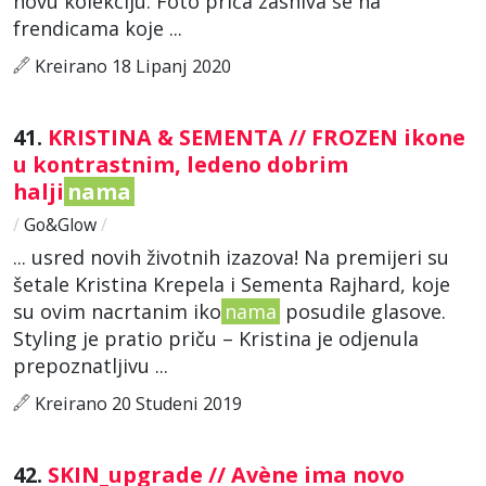
novu kolekciju. Foto priča zasniva se na
frendicama koje ...
Kreirano 18 Lipanj 2020
41.
KRISTINA & SEMENTA // FROZEN ikone
u kontrastnim, ledeno dobrim
halji
nama
/
Go&Glow
/
... usred novih životnih izazova! Na premijeri su
šetale Kristina Krepela i Sementa Rajhard, koje
su ovim nacrtanim iko
nama
posudile glasove.
Styling je pratio priču – Kristina je odjenula
prepoznatljivu ...
Kreirano 20 Studeni 2019
42.
SKIN_upgrade // Avène ima novo