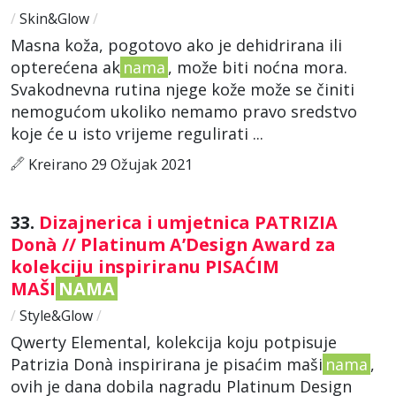
/
Skin&Glow
/
Masna koža, pogotovo ako je dehidrirana ili
opterećena ak
nama
, može biti noćna mora.
Svakodnevna rutina njege kože može se činiti
nemogućom ukoliko nemamo pravo sredstvo
koje će u isto vrijeme regulirati ...
Kreirano 29 Ožujak 2021
33.
Dizajnerica i umjetnica PATRIZIA
Donà // Platinum A’Design Award za
kolekciju inspiriranu PISAĆIM
MAŠI
NAMA
/
Style&Glow
/
Qwerty Elemental, kolekcija koju potpisuje
Patrizia Donà inspirirana je pisaćim maši
nama
,
ovih je dana dobila nagradu Platinum Design