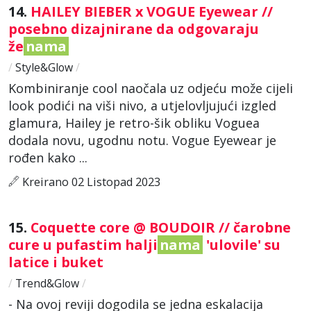
14.
HAILEY BIEBER x VOGUE Eyewear //
posebno dizajnirane da odgovaraju
že
nama
/
Style&Glow
/
Kombiniranje cool naočala uz odjeću može cijeli
look podići na viši nivo, a utjelovljujući izgled
glamura, Hailey je retro-šik obliku Voguea
dodala novu, ugodnu notu. Vogue Eyewear je
rođen kako ...
Kreirano 02 Listopad 2023
15.
Coquette core @ BOUDOIR // čarobne
cure u pufastim halji
nama
'ulovile' su
latice i buket
/
Trend&Glow
/
- Na ovoj reviji dogodila se jedna eskalacija