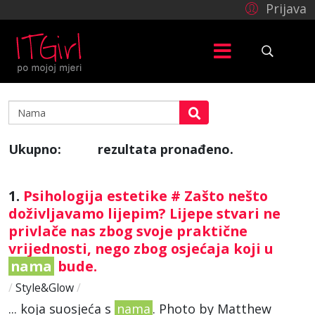
Prijava
Ukupno:
rezultata pronađeno.
995
1.
Psihologija estetike # Zašto nešto
doživljavamo lijepim? Lijepe stvari ne
privlače nas zbog svoje praktične
vrijednosti, nego zbog osjećaja koji u
nama
bude.
/
Style&Glow
/
... koja suosjeća s
nama
. Photo by Matthew