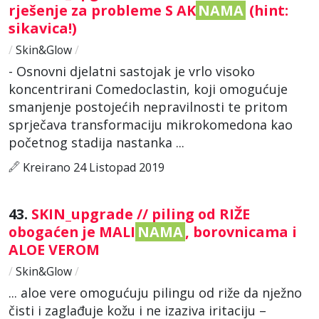
rješenje za probleme S AK
NAMA
(hint:
sikavica!)
/
Skin&Glow
/
- Osnovni djelatni sastojak je vrlo visoko
koncentrirani Comedoclastin, koji omogućuje
smanjenje postojećih nepravilnosti te pritom
sprječava transformaciju mikrokomedona kao
početnog stadija nastanka ...
Kreirano 24 Listopad 2019
43.
SKIN_upgrade // piling od RIŽE
obogaćen je MALI
NAMA
, borovnicama i
ALOE VEROM
/
Skin&Glow
/
... aloe vere omogućuju pilingu od riže da nježno
čisti i zaglađuje kožu i ne izaziva iritaciju –