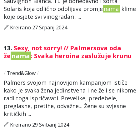
Sauvignon Blanca. Tu je odnedavno i sorta
Solaris koja odlično odolijeva promje
nama
klime
koje osjete svi vinogradari, ...
Kreirano 27 Srpanj 2024
13.
Sexy, not sorry! // Palmersova oda
že
nama
: Svaka heroina zaslužuje krunu
/
Trend&Glow
/
Palmers svojom najnovijom kampanjom ističe
kako je svaka žena jedinstvena i ne želi se nikome
radi toga ispričavati. Prevelike, predebele,
preglasne, pretihe, odvažne... Žene su svjesne
kritičkih ...
Kreirano 29 Svibanj 2024