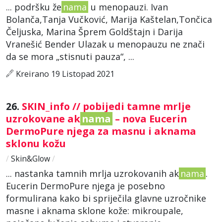
... podršku že
nama
u menopauzi. Ivan
Bolanča,Tanja Vučković, Marija Kaštelan,Tončica
Čeljuska, Marina Šprem Goldštajn i Darija
Vranešić Bender Ulazak u menopauzu ne znači
da se mora „stisnuti pauza“, ...
Kreirano 19 Listopad 2021
26.
SKIN_info // pobijedi tamne mrlje
uzrokovane ak
nama
– nova Eucerin
DermoPure njega za masnu i aknama
sklonu kožu
/
Skin&Glow
/
... nastanka tamnih mrlja uzrokovanih ak
nama
.
Eucerin DermoPure njega je posebno
formulirana kako bi spriječila glavne uzročnike
masne i aknama sklone kože: mikroupale,