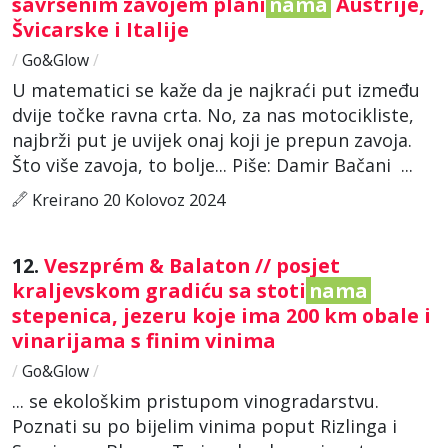
savršenim zavojem plani
nama
Austrije,
Švicarske i Italije
/
Go&Glow
/
U matematici se kaže da je najkraći put između
dvije točke ravna crta. No, za nas motocikliste,
najbrži put je uvijek onaj koji je prepun zavoja.
Što više zavoja, to bolje... Piše: Damir Bačani ...
Kreirano 20 Kolovoz 2024
12.
Veszprém & Balaton // posjet
kraljevskom gradiću sa stoti
nama
stepenica, jezeru koje ima 200 km obale i
vinarijama s finim vinima
/
Go&Glow
/
... se ekološkim pristupom vinogradarstvu.
Poznati su po bijelim vinima poput Rizlinga i