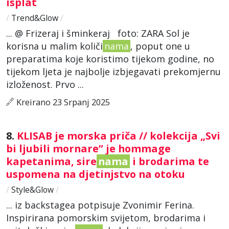
isplat
/
Trend&Glow
/
... @ Frizeraj i šminkeraj foto: ZARA Sol je
korisna u malim količi
nama
, poput one u
preparatima koje koristimo tijekom godine, no
tijekom ljeta je najbolje izbjegavati prekomjernu
izloženost. Prvo ...
Kreirano 23 Srpanj 2025
8.
KLISAB je morska priča // kolekcija „Svi
bi ljubili mornare” je hommage
kapetanima, sire
nama
i brodarima te
uspomena na djetinjstvo na otoku
/
Style&Glow
/
... iz backstagea potpisuje Zvonimir Ferina.
Inspirirana pomorskim svijetom, brodarima i