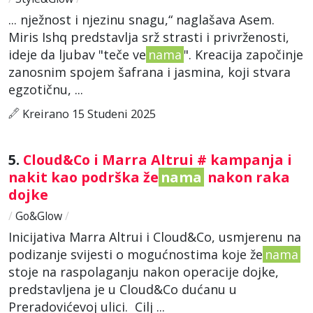
... nježnost i njezinu snagu,“ naglašava Asem.
Miris Ishq predstavlja srž strasti i privrženosti,
ideje da ljubav "teče ve
nama
". Kreacija započinje
zanosnim spojem šafrana i jasmina, koji stvara
egzotičnu, ...
Kreirano 15 Studeni 2025
5.
Cloud&Co i Marra Altrui # kampanja i
nakit kao podrška že
nama
nakon raka
dojke
/
Go&Glow
/
Inicijativa Marra Altrui i Cloud&Co, usmjerenu na
podizanje svijesti o mogućnostima koje že
nama
stoje na raspolaganju nakon operacije dojke,
predstavljena je u Cloud&Co dućanu u
Preradovićevoj ulici. Cilj ...