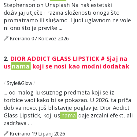
Stephenson on Unsplash Na naš estetski
doživljaj utječe i razina složenosti onoga što
promatramo ili slušamo. Ljudi uglavnom ne vole
ni ono što je previše ...
Kreirano 07 Kolovoz 2026
2.
DIOR ADDICT GLASS LIPSTICK # Sjaj na
us
nama
koji se nosi kao modni dodatak
/
Style&Glow
/
... od malog luksuznog predmeta koji se iz
torbice vadi kako bi se pokazao. U 2026. ta priča
dobiva novo, još blistavije poglavlje: Dior Addict
Glass Lipstick, koji us
nama
daje zrcalni efekt, ali
zadržava ...
Kreirano 19 Lipanj 2026