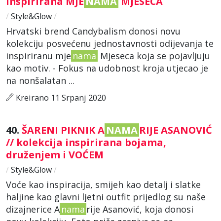
inspirirana MJE
NAMA
MJESECA
/
Style&Glow
/
Hrvatski brend Candybalism donosi novu
kolekciju posvećenu jednostavnosti odijevanja te
inspiriranu mje
nama
Mjeseca koja se pojavljuju
kao motiv. - Fokus na udobnost kroja utjecao je
na nonšalatan ...
Kreirano 11 Srpanj 2020
40.
ŠARENI PIKNIK A
NAMA
RIJE ASANOVIĆ
// kolekcija inspirirana bojama,
druženjem i VOĆEM
/
Style&Glow
/
Voće kao inspiracija, smijeh kao detalj i slatke
haljine kao glavni ljetni outfit prijedlog su naše
dizajnerice A
nama
rije Asanović, koja donosi