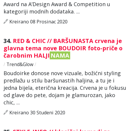
Award na A’Design Award & Competition u
kategoriji modnih dodataka. ...
Kreirano 08 Prosinac 2020
34.
RED & CHIC // BARŠUNASTA crvena je
glavna tema nove BOUDOIR foto-priče o
čarobnim HALJI
NAMA
/
Trend&Glow
/
Boudoirke donose nove vizuale, božićni styling
predlažu u stilu baršunastih haljina, a tu je i
jedna bijela, eterična kreacija. Crvena je u fokusu
od glave do pete, dojam je glamurozan, jako
chic, ...
Kreirano 30 Studeni 2020