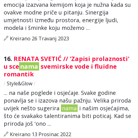
emocija izazvana kemijom koja je nužna kada su
ovakve modne priče u pitanju. Sinergija
umjetnosti između prostora, energije ljudi,
modela i šminke koju možemo ...
Kreirano 26 Travanj 2023
16.
RENATA SVETIĆ // 'Zapisi prolaznosti'
u sce
nama
svemirske vode i fluidne
romantik
/
Style&Glow
/
... na naše poglede i osjećaje. Svake godine
ponavlja se i izazova našu pažnju. Velika priroda
uvijek nešto sugerira
nama
i našim osjećajima,
što će svakako talentiranima biti poticaj. Kad se
priroda još 'ono ...
Kreirano 13 Prosinac 2022