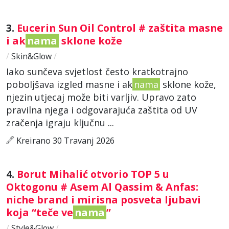
3.
Eucerin Sun Oil Control # zaštita masne
i ak
nama
sklone kože
/
Skin&Glow
/
Iako sunčeva svjetlost često kratkotrajno
poboljšava izgled masne i ak
nama
sklone kože,
njezin utjecaj može biti varljiv. Upravo zato
pravilna njega i odgovarajuća zaštita od UV
zračenja igraju ključnu ...
Kreirano 30 Travanj 2026
4.
Borut Mihalić otvorio TOP 5 u
Oktogonu # Asem Al Qassim & Anfas:
niche brand i mirisna posveta ljubavi
koja “teče ve
nama
”
/
Style&Glow
/