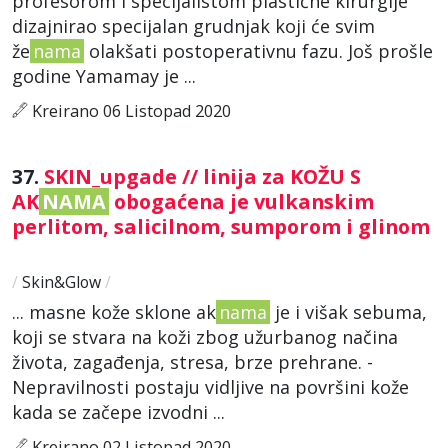
profesorom i specijalistom plastične kirurgije
dizajnirao specijalan grudnjak koji će svim
že
nama
olakšati postoperativnu fazu. Još prošle
godine Yamamay je ...
Kreirano 06 Listopad 2020
37.
SKIN_upgade // linija za KOŽU S
AK
NAMA
obogaćena je vulkanskim
perlitom, salicilnom, sumporom i glinom
/
Skin&Glow
/
... masne kože sklone ak
nama
je i višak sebuma,
koji se stvara na koži zbog užurbanog načina
života, zagađenja, stresa, brze prehrane. -
Nepravilnosti postaju vidljive na površini kože
kada se začepe izvodni ...
Kreirano 02 Listopad 2020