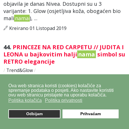
objavila je danas Nivea. Dostupni su u 3
varijante: 1. Glow (osjetljiva koža, obogaćen bio
mali
nama
), ...
Kreirano 01 Listopad 2019
44.
PRINCEZE NA RED CARPETU // JUDITA I
LEONA u bajkovitim halji
nama
simbol su
RETRO elegancije
/
Trend&Glow
/
Dvije dame koje su ovih dana šetale crvenim
tepihom filmskog festivala u Sarajevu inspiraciju
Ova web stranica koristi (cookies) kolačiće za
spremanje podataka o posjeti. Ako nastavite koristiti
su našle u stilu prave moderne princeze – Judita
ovu web stranicu pristajete na uporabu kolačića.
Franković, u kreaciji dvojca Twins, zabljesnula je
Politika kolačića
Politika privatnosti
u gotovo ...
Odbijam
Prihvaćam
Kreirano 20 Kolovoz 2019