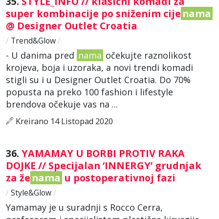
35.
STYLE_INFO // klasični komadi za
super kombinacije po sniženim cije
nama
@ Designer Outlet Croatia
/
Trend&Glow
/
- U danima pred
nama
očekujte raznolikost
krojeva, boja i uzoraka, a novi trendi komadi
stigli su i u Designer Outlet Croatia. Do 70%
popusta na preko 100 fashion i lifestyle
brendova očekuje vas na ...
Kreirano 14 Listopad 2020
36.
YAMAMAY U BORBI PROTIV RAKA
DOJKE // Specijalan ‘INNERGY’ grudnjak
za že
nama
u postoperativnoj fazi
/
Style&Glow
/
Yamamay je u suradnji s Rocco Cerra,