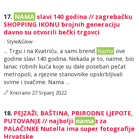
17.
NAMA
slavi 140 godina // zagrebačku
SHOPPING IKONU brojnih generaciju
davno su otvorili bečki trgovci
/
Style&Glow
/
... Trgu i na Kvatriću, a sami brend
Nama
ove
godine slavi 140 godina. Nekada je to, naime, bio
lanac robnih kuća koje su dale poseban pečat
metropoli, a njezine stanovnike opskrbljivali
svime i svačime. Nama ...
Kreirano 27 Srpanj 2022
18.
PEJZAŽI, BAŠTINA, PRIRODNE LJEPOTE,
PUTOVANJE // najbolji
nama
z za
PALAČINKE Nutella ima super fotografije
Hrvatske