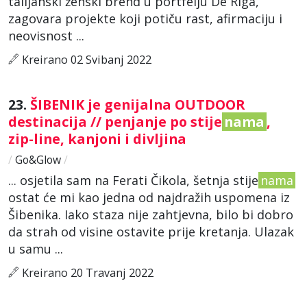
talijanski ženski brend u portfelju De Riga,
zagovara projekte koji potiču rast, afirmaciju i
neovisnost ...
Kreirano 02 Svibanj 2022
23.
ŠIBENIK je genijalna OUTDOOR
destinacija // penjanje po stije
nama
,
zip-line, kanjoni i divljina
/
Go&Glow
/
... osjetila sam na Ferati Čikola, šetnja stije
nama
ostat će mi kao jedna od najdražih uspomena iz
Šibenika. Iako staza nije zahtjevna, bilo bi dobro
da strah od visine ostavite prije kretanja. Ulazak
u samu ...
Kreirano 20 Travanj 2022