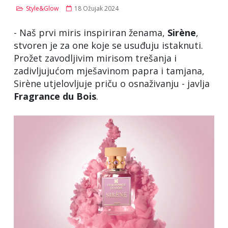
Style&Glow
18 Ožujak 2024
- Naš prvi miris inspiriran ženama,
Sirène
,
stvoren je za one koje se usuđuju istaknuti.
Prožet zavodljivim mirisom trešanja i
zadivljujućom mješavinom papra i tamjana,
Sirène utjelovljuje priču o osnaživanju - javlja
Fragrance du Bois
.