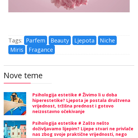
Tags:
Parfem
Beauty
Ljepota
Niche
Miris
Fragance
Nove teme
Psihologija estetike # Živimo li u doba
hiperestetike? Ljepota je postala društvena
vrijednost, tržišna prednost i gotovo
neizostavno očekivanje
Psihologija estetike # Zašto nešto
doživljavamo lijepim? Lijepe stvari ne privlače
nas zbog svoje praktične vrijednosti, nego