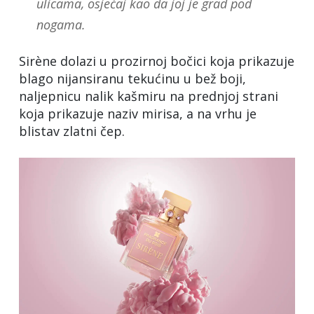
ulicama, osjećaj kao da joj je grad pod
nogama.
Sirène dolazi u prozirnoj bočici koja prikazuje
blago nijansiranu tekućinu u bež boji,
naljepnicu nalik kašmiru na prednjoj strani
koja prikazuje naziv mirisa, a na vrhu je
blistav zlatni čep.