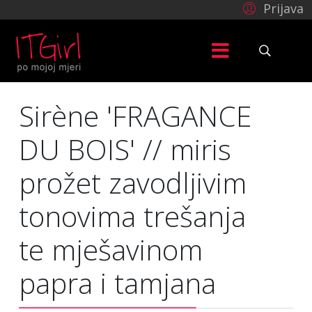
Prijava
Sirène 'FRAGANCE
DU BOIS' // miris
prožet zavodljivim
tonovima trešanja
te mješavinom
papra i tamjana