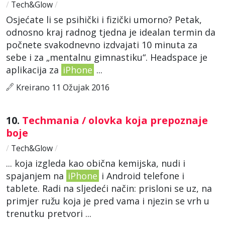
/
Tech&Glow
/
Osjećate li se psihički i fizički umorno? Petak,
odnosno kraj radnog tjedna je idealan termin da
počnete svakodnevno izdvajati 10 minuta za
sebe i za „mentalnu gimnastiku“. Headspace je
aplikacija za
iPhone
...
Kreirano 11 Ožujak 2016
10.
Techmania / olovka koja prepoznaje
boje
/
Tech&Glow
/
... koja izgleda kao obična kemijska, nudi i
spajanjem na
iPhone
i Android telefone i
tablete. Radi na sljedeći način: prisloni se uz, na
primjer ružu koja je pred vama i njezin se vrh u
trenutku pretvori ...