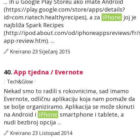
... ih u Google Play Storeu ako imate Android
(https://play.google.com/store/apps/details?
id=com.riatech.healthyrecipes), a za
iPhone
joj je
najbliža Spark Recipes
(http://ipod.about.com/od/iphoneappsreviews/fr/
app-review.htm). ...
Kreirano 23 Siječanj 2015
40.
App tjedna / Evernote
/
Tech&Glow
/
Nekad smo to radili s rokovnicima, sad imamo
Evernote, odličnu aplikaciju koja nam pomaže da
se bolje organiziramo. Aplikacija se može skinuti
na Android i
iPhone
smartphone i tablete, a
nudi bezbroj opcija ...
Kreirano 23 Listopad 2014