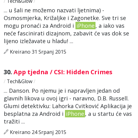
/
Tech&Glow
/
... u šali ne možemo nazvati ljetnima) -
Osmosmjerka, Križaljke i Zagonetke. Sve tri se
mogu pronaći za Android i
iPhone
, a iako vas
neće fascinirati dizajnom, zabavit će vas dok se
lijeno izležavate u hladu! ...
Kreirano 31 Srpanj 2015
30.
App tjedna / CSI: Hidden Crimes
/
Tech&Glow
/
... Danson. Po njemu je i napravljen jedan od
glavnih likova u ovoj igri - naravno, D.B. Russell.
Glumi detektivku: Lahorka Cvitković Aplikacija je
besplatna za Android i
iPhone
, a u startu će vas
tražiti ...
Kreirano 24 Srpanj 2015