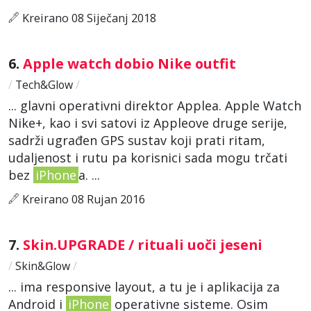
Kreirano 08 Siječanj 2018
6.
Apple watch dobio Nike outfit
/
Tech&Glow
/
... glavni operativni direktor Applea. Apple Watch
Nike+, kao i svi satovi iz Appleove druge serije,
sadrži ugrađen GPS sustav koji prati ritam,
udaljenost i rutu pa korisnici sada mogu trčati
bez
iPhone
a. ...
Kreirano 08 Rujan 2016
7.
Skin.UPGRADE / rituali uoči jeseni
/
Skin&Glow
/
... ima responsive layout, a tu je i aplikacija za
Android i
iPhone
operativne sisteme. Osim