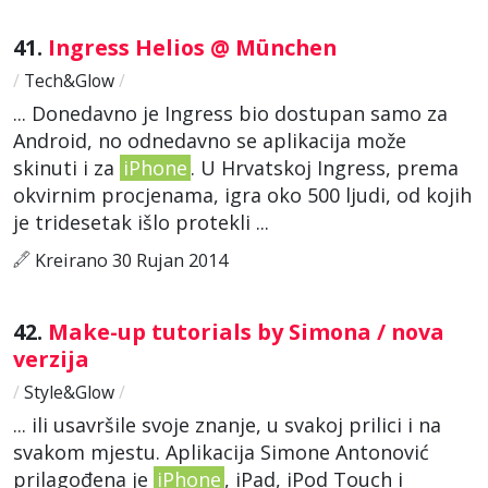
41.
Ingress Helios @ München
/
Tech&Glow
/
... Donedavno je Ingress bio dostupan samo za
Android, no odnedavno se aplikacija može
skinuti i za
iPhone
. U Hrvatskoj Ingress, prema
okvirnim procjenama, igra oko 500 ljudi, od kojih
je tridesetak išlo protekli ...
Kreirano 30 Rujan 2014
42.
Make-up tutorials by Simona / nova
verzija
/
Style&Glow
/
... ili usavršile svoje znanje, u svakoj prilici i na
svakom mjestu. Aplikacija Simone Antonović
prilagođena je
iPhone
, iPad, iPod Touch i