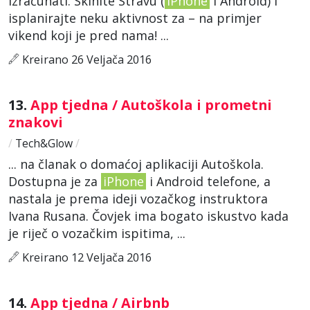
izračunati. Skinite Stravu (
iPhone
i Android) i
isplanirajte neku aktivnost za – na primjer
vikend koji je pred nama! ...
Kreirano 26 Veljača 2016
13.
App tjedna / Autoškola i prometni
znakovi
/
Tech&Glow
/
... na članak o domaćoj aplikaciji Autoškola.
Dostupna je za
iPhone
i Android telefone, a
nastala je prema ideji vozačkog instruktora
Ivana Rusana. Čovjek ima bogato iskustvo kada
je riječ o vozačkim ispitima, ...
Kreirano 12 Veljača 2016
14.
App tjedna / Airbnb