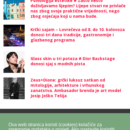
Psihologija estetike # Zašto nešto
doživljavamo lijepim? Lijepe stvari ne privlače
nas zbog svoje praktične vrijednosti, nego
zbog osjećaja koji u nama bude.
Krčki sajam – Lovrečeva od 8. do 10. kolovoza
donosi tri dana tradicije, gastronomije i
glazbenog programa
Glass skin u tri poteza # Dior Backstage
donosi sjaj s modnih pista
Zeus+Dione: grčki luksuz satkan od
mitologije, arhitekture i vrhunskog
zanatstva. Ambasador brenda je art model
Josip Joško Tešija
Ova web stranica koristi (cookies) kolačiće za
Politika privatnosti
Politika kolačića
SiteMap
spremanje podataka o posjeti. Ako nastavite koristiti