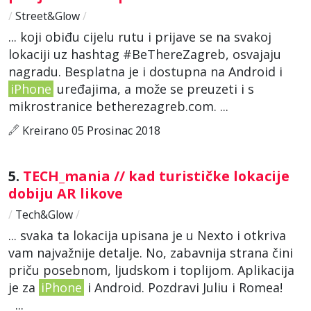
/
Street&Glow
/
... koji obiđu cijelu rutu i prijave se na svakoj
lokaciji uz hashtag #BeThereZagreb, osvajaju
nagradu. Besplatna je i dostupna na Android i
iPhone
uređajima, a može se preuzeti i s
mikrostranice betherezagreb.com. ...
Kreirano 05 Prosinac 2018
5.
TECH_mania // kad turističke lokacije
dobiju AR likove
/
Tech&Glow
/
... svaka ta lokacija upisana je u Nexto i otkriva
vam najvažnije detalje. No, zabavnija strana čini
priču posebnom, ljudskom i toplijom. Aplikacija
je za
iPhone
i Android. Pozdravi Juliu i Romea!
...