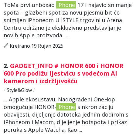
ToMa prvi unboxao
iPhone
17 i najavio snimanje
spota – glazbeni spot za novu pjesmu bit će
snimljen iPhoneom U iSTYLE trgovini u Arena
Centru održano je ekskluzivno predstavljanje
novih Apple proizvoda. ...
Kreirano 19 Rujan 2025
2.
GADGET_INFO # HONOR 600 i HONOR
600 Pro podižu ljestvicu s vodećom AI
kamerom i izdržljivošću
/
Style&Glow
/
... Apple ekosustavu. Nadograđeni OneHop
omogućuje HONOR-
iPhone
sinkronizaciju
obavijesti, dijeljenje datoteka jednim dodirom s
iPhoneom i Macom, dijeljenje hotspota i prikaz
poruka s Apple Watcha. Kao ...