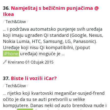
36.
Namještaj s bežičnim punjačima @
Ikea
/
Tech&Glow
/
... i podržava automatsko punjenje svih uređaja
koji imaju ugrađen Qi standard (Google, Nexus,
Nokia Lumia, HTC, Samsung, LG, Panasonic).
Uređaje koji nisu Qi kompatibilni, (poput
iPhone
uređaja) moguće je ...
Kreirano 01 Ožujak 2015
37.
Biste li vozili iCar?
/
Tech&Glow
/
... rijetko koji kvartovski meganičar-susjed-frend
očito je da su se auti pretvorili u velike
kompjutere. Danas neki od auto brendova nude i