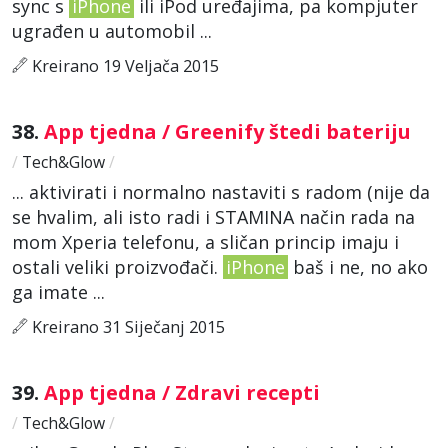
sync s
iPhone
ili iPod uređajima, pa kompjuter
ugrađen u automobil ...
Kreirano 19 Veljača 2015
38.
App tjedna / Greenify štedi bateriju
/
Tech&Glow
/
... aktivirati i normalno nastaviti s radom (nije da
se hvalim, ali isto radi i STAMINA način rada na
mom Xperia telefonu, a sličan princip imaju i
ostali veliki proizvođači.
iPhone
baš i ne, no ako
ga imate ...
Kreirano 31 Siječanj 2015
39.
App tjedna / Zdravi recepti
/
Tech&Glow
/