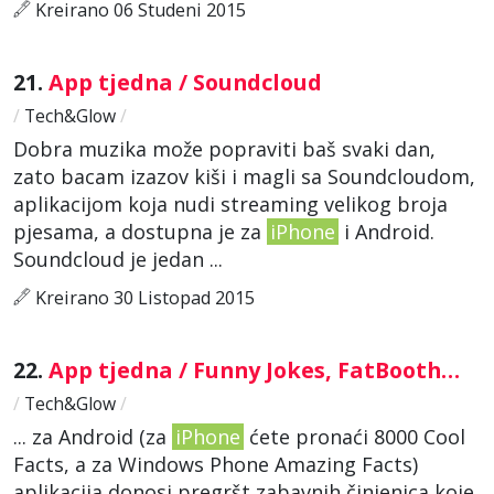
Kreirano 06 Studeni 2015
21.
App tjedna / Soundcloud
/
Tech&Glow
/
Dobra muzika može popraviti baš svaki dan,
zato bacam izazov kiši i magli sa Soundcloudom,
aplikacijom koja nudi streaming velikog broja
pjesama, a dostupna je za
iPhone
i Android.
Soundcloud je jedan ...
Kreirano 30 Listopad 2015
22.
App tjedna / Funny Jokes, FatBooth…
/
Tech&Glow
/
... za Android (za
iPhone
ćete pronaći 8000 Cool
Facts, a za Windows Phone Amazing Facts)
aplikacija donosi pregršt zabavnih činjenica koje