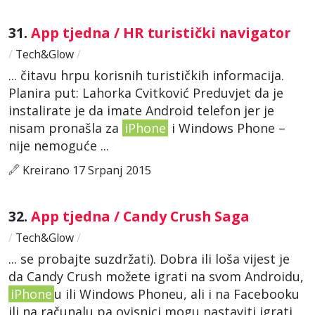
31.
App tjedna / HR turistički navigator
/
Tech&Glow
/
... čitavu hrpu korisnih turističkih informacija.
Planira put: Lahorka Cvitković Preduvjet da je
instalirate je da imate Android telefon jer je
nisam pronašla za
iPhone
i Windows Phone –
nije nemoguće ...
Kreirano 17 Srpanj 2015
32.
App tjedna / Candy Crush Saga
/
Tech&Glow
/
... se probajte suzdržati). Dobra ili loša vijest je
da Candy Crush možete igrati na svom Androidu,
iPhone
u ili Windows Phoneu, ali i na Facebooku
ili na računalu pa ovisnici mogu nastaviti igrati