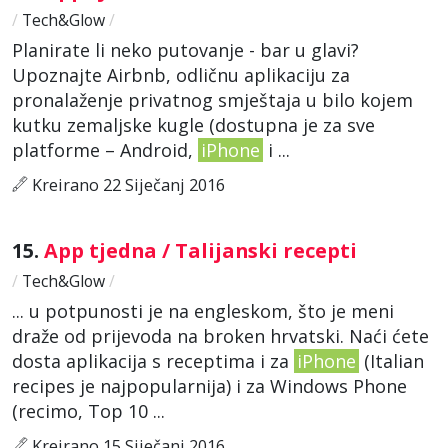
/
Tech&Glow
/
Planirate li neko putovanje - bar u glavi?
Upoznajte Airbnb, odličnu aplikaciju za
pronalaženje privatnog smještaja u bilo kojem
kutku zemaljske kugle (dostupna je za sve
platforme – Android,
iPhone
i ...
Kreirano 22 Siječanj 2016
15.
App tjedna / Talijanski recepti
/
Tech&Glow
/
... u potpunosti je na engleskom, što je meni
draže od prijevoda na broken hrvatski. Naći ćete
dosta aplikacija s receptima i za
iPhone
(Italian
recipes je najpopularnija) i za Windows Phone
(recimo, Top 10 ...
Kreirano 15 Siječanj 2016