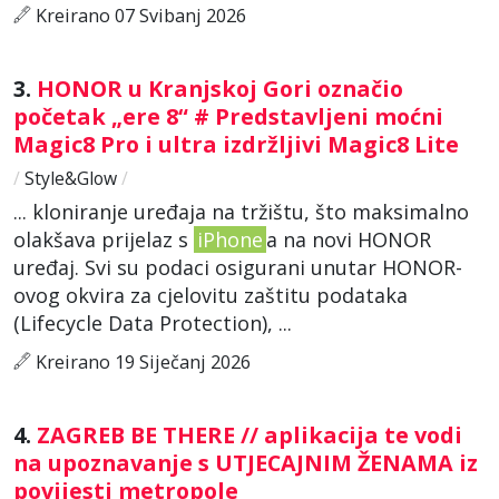
Kreirano 07 Svibanj 2026
3.
HONOR u Kranjskoj Gori označio
početak „ere 8“ # Predstavljeni moćni
Magic8 Pro i ultra izdržljivi Magic8 Lite
/
Style&Glow
/
... kloniranje uređaja na tržištu, što maksimalno
olakšava prijelaz s
iPhone
a na novi HONOR
uređaj. Svi su podaci osigurani unutar HONOR-
ovog okvira za cjelovitu zaštitu podataka
(Lifecycle Data Protection), ...
Kreirano 19 Siječanj 2026
4.
ZAGREB BE THERE // aplikacija te vodi
na upoznavanje s UTJECAJNIM ŽENAMA iz
povijesti metropole