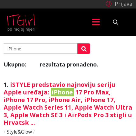
Prijava
Ukupno:
rezultata pronađeno.
46
1.
iSTYLE predstavio najnoviju seriju
Apple uređaja:
iPhone
17 Pro Max,
iPhone 17 Pro, iPhone Air, iPhone 17,
Apple Watch Series 11, Apple Watch Ultra
3, Apple Watch SE 3 i AirPods Pro 3 stigli u
Hrvatsk ...
/
Style&Glow
/