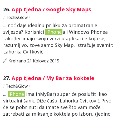
26.
App tjedna / Google Sky Maps
/
Tech&Glow
/
... noć daje idealnu priliku za promatranje
zvijezda? Korisnici
iPhone
a i Windows Phonea
također imaju svoju verziju aplikacije koja se,
razumljivo, zove samo Sky Map. Istražuje svemir:
Lahorka Cvitković ...
Kreirano 21 Kolovoz 2015
27.
App tjedna / My Bar za koktele
/
Tech&Glow
/
...
iPhone
ima InMyBar) super će poslužiti kao
virtualni šank. Diže čašu: Lahorka Cvitković Prvo
će se pobrinuti da imate sve što vam može
zatrebati za miksanje koktela po izboru (jedino