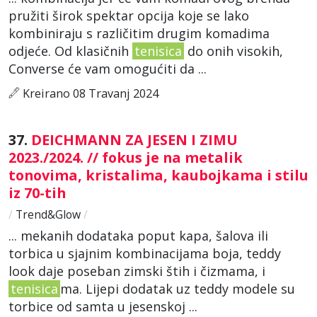
pružiti širok spektar opcija koje se lako
kombiniraju s različitim drugim komadima
odjeće. Od klasičnih
tenisica
do onih visokih,
Converse će vam omogućiti da ...
Kreirano 08 Travanj 2024
37.
DEICHMANN ZA JESEN I ZIMU
2023./2024. // fokus je na metalik
tonovima, kristalima, kaubojkama i stilu
iz 70-tih
/
Trend&Glow
/
... mekanih dodataka poput kapa, šalova ili
torbica u sjajnim kombinacijama boja, teddy
look daje poseban zimski štih i čizmama, i
tenisica
ma. Lijepi dodatak uz teddy modele su
torbice od samta u jesenskoj ...