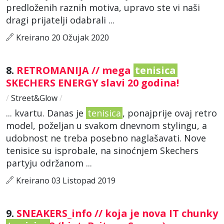
predloženih raznih motiva, upravo ste vi naši
dragi prijatelji odabrali ...
Kreirano 20 Ožujak 2020
8.
RETROMANIJA // mega
tenisica
SKECHERS ENERGY slavi 20 godina!
/
Street&Glow
/
... kvartu. Danas je
tenisica
, ponajprije ovaj retro
model, poželjan u svakom dnevnom stylingu, a
udobnost ne treba posebno naglašavati. Nove
tenisice su isprobale, na sinoćnjem Skechers
partyju održanom ...
Kreirano 03 Listopad 2019
9.
SNEAKERS_info // koja je nova IT chunky