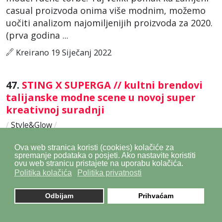
casual proizvoda onima više modnim, možemo
uočiti analizom najomiljenijih proizvoda za 2020.
(prva godina ...
Kreirano 19 Siječanj 2022
47.
STING X SUPERGA // kultni brendovi
talijanske modne scene u novoj super
kreativnoj suradnji
/
Style&Glow
/
Suradnje su hit nove modne ere, naročito kad se
Ova web stranica koristi (cookies) kolačiće za
radi o spoju dvaju chic brendova. Sting naočale
spremanje podataka o posjeti. Ako nastavite koristiti
simbol su urbanih modnih detalja, a Superga su
ovu web stranicu pristajete na uporabu kolačića.
Politika kolačića
Politika privatnosti
jedne od najtraženijih modela casual
tenisica
ikad. I to prije ...
Odbijam
Prihvaćam
Kreirano 14 Siječanj 2022