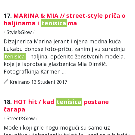
17.
MARINA & MIA // street-style priča o
haljinama i
tenisica
ma
/
Style&Glow
/
Dizajnerica Marina Jerant i njena modna kuća
Lukabu donose foto-priču, zanimljivu suradnju
tenisica
i haljina, općenito ženstvenih modela,
koje je isprobala glazbenica Mia Dimšić.
Fotografkinja Karmen ...
Kreirano 13 Studeni 2017
18.
HOT hit / kad
tenisica
postane
čarapa
/
Street&Glow
/
Modeli koji grle nogu mogući su samo uz
inovativnu tehnologiju tekstila - radi se o hibridu