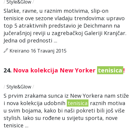
/
Style&Glow
/
Slatke, ravne, u raznim motivima, slip-on
tenisice ove sezone vladaju trendovima: upravo
top 5 atraktivnih predstavio je Deichmann na
jučerašnjoj reviji u zagrebačkoj Galeriji Kranjčar.
Jedna od prednosti ...
Kreirano 16 Travanj 2015
24.
Nova kolekcija New Yorker
tenisica
!
/
Style&Glow
/
S prvim zrakama sunca iz New Yorkera nam stiže
i nova kolekcija udobnih
tenisica
raznih motiva
u svim bojama, kako bi naši pokreti bili još više
stylish. Iako su rođene u svijetu sporta, nove
tenisice ...