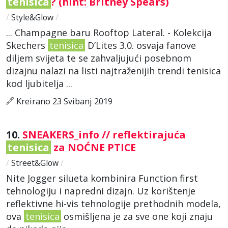
tenisica
? (hint: Britney Spears)
/
Style&Glow
/
... Champagne baru Rooftop Lateral. - Kolekcija
Skechers
tenisica
D’Lites 3.0. osvaja fanove
diljem svijeta te se zahvaljujući posebnom
dizajnu nalazi na listi najtraženijih trendi tenisica
kod ljubitelja ...
Kreirano 23 Svibanj 2019
10.
SNEAKERS_info // reflektirajuća
tenisica
za NOĆNE PTICE
/
Street&Glow
/
Nite Jogger silueta kombinira Function first
tehnologiju i napredni dizajn. Uz korištenje
reflektivne hi-vis tehnologije prethodnih modela,
ova
tenisica
osmišljena je za sve one koji znaju