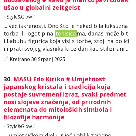
ušao u globalni zeitgeist
/
Style&Glow
/
... već iskrenosti. Ono što je nekad bila luksuzna
torba ili logotip na
tenisica
ma, danas može biti
i Labubu figurica koja visi s torbe, stoji na polici
ili prati svojeg vlasnika kroz dan kao stilizirani ...
Kreirano 30 Srpanj 2025
30.
MASU Edo Kiriko # Umjetnost
japanskog kristala i tradicija koja
postaje suvremeni izraz, svaki predmet
nosi slojeve značenja, od prirodnih
elemenata do mitoloških simbola i
filozofije harmonije
/
Style&Glow
/
... umjetničkom djelu, riječ i oblik zajedno