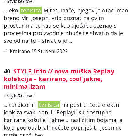
/
Style&Glow
/
... eko
tenisica
Miret. Inače, njegov je otac imao
brend Mr. Joseph, vrlo poznat na ovim
prostorima te kad se kao dječak upoznao s
procesima proizvodnje obuće te shvatio da je
sve od nafte – shvatio je ...
Kreirano 15 Studeni 2022
40.
STYLE_info // nova muška Replay
kolekcija – karirano, cool jakne,
minimalizam
/
Style&Glow
/
... torbicom i
tenisica
ma postići ćete efektni
look za svaki dan. U Replayu su dostupne
karirane košulje i jakne u različitim bojama, a
koju god odabrali nećete pogriješiti. Jesen ne
može proći bez ...