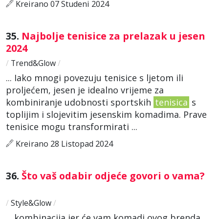
Kreirano 07 Studeni 2024
35.
Najbolje tenisice za prelazak u jesen
2024
/
Trend&Glow
/
... Iako mnogi povezuju tenisice s ljetom ili
proljećem, jesen je idealno vrijeme za
kombiniranje udobnosti sportskih
tenisica
s
toplijim i slojevitim jesenskim komadima. Prave
tenisice mogu transformirati ...
Kreirano 28 Listopad 2024
36.
Što vaš odabir odjeće govori o vama?
/
Style&Glow
/
... kombinacija jer će vam komadi ovog brenda