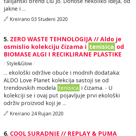
talijanski brend Liu Jo. Donose nekoliko ideja, od
jakne i ...
Kreirano 03 Studeni 2020
5.
ZERO WASTE TEHNOLOGIJA // Aldo je
osmislio kolekciju čizama i
tenisica
od
BIOMASE ALGI I RECIKLIRANE PLASTIKE
/
Style&Glow
/
... ekološki održive obuće i modnih dodataka:
ALDO Love Planet kolekcija sastoji se od
trendovskih modela
tenisica
i čizama. - U
kolekciji se i ovaj put pojavljuje prvi ekološki
održiv proizvod koji je ...
Kreirano 24 Rujan 2020
6.
COOL SURADNJE // REPLAY & PUMA