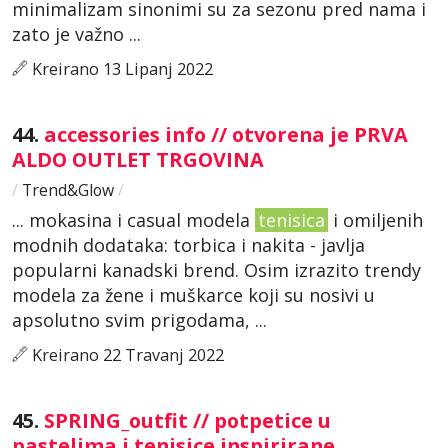
minimalizam sinonimi su za sezonu pred nama i
zato je važno ...
Kreirano 13 Lipanj 2022
44.
accessories info // otvorena je PRVA
ALDO OUTLET TRGOVINA
/
Trend&Glow
/
... mokasina i casual modela
tenisica
i omiljenih
modnih dodataka: torbica i nakita - javlja
popularni kanadski brend. Osim izrazito trendy
modela za žene i muškarce koji su nosivi u
apsolutno svim prigodama, ...
Kreirano 22 Travanj 2022
45.
SPRING_outfit // potpetice u
pastelima i tenisice inspirirane