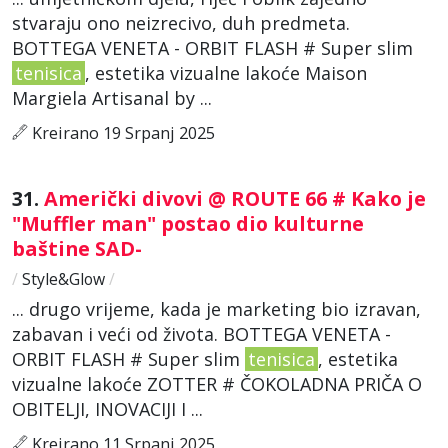
stvaraju ono neizrecivo, duh predmeta.
BOTTEGA VENETA - ORBIT FLASH # Super slim
tenisica
, estetika vizualne lakoće Maison
Margiela Artisanal by ...
Kreirano 19 Srpanj 2025
31.
Američki divovi @ ROUTE 66 # Kako je
"Muffler man" postao dio kulturne
baštine SAD-
/
Style&Glow
/
... drugo vrijeme, kada je marketing bio izravan,
zabavan i veći od života. BOTTEGA VENETA -
ORBIT FLASH # Super slim
tenisica
, estetika
vizualne lakoće ZOTTER # ČOKOLADNA PRIČA O
OBITELJI, INOVACIJI I ...
Kreirano 11 Srpanj 2025