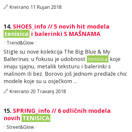
Kreirano 11 Rujan 2018
14.
SHOES_info // 5 novih hit modela
tenisica
i balerinki S MAŠNAMA
/
Trend&Glow
/
Stigle su nove kolekcija The Big Blue & My
Ballerinas: u fokusu je udobnost
tenisica
koje
imaju sjajnu, metalik teksturu i balerinki s
mašnom ili bez. Borovo još jednom predlaže chic
modele koje su u osječkom ...
Kreirano 20 Travanj 2018
15.
SPRING_info // 6 odličnih modela
novih
TENISICA
/
Street&Glow
/