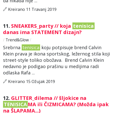
da nikada nije ...
Kreirano 11 Travanj 2019
11.
SNEAKERS_party // koja
tenisica
danas ima STATEMENT dizajn?
/
Trend&Glow
/
Srebrna
tenisica
koju potpisuje brend Calvin
Klein prava je ikona sportskog, ležernog stila koji
street-style toliko obožava. Brend Calvin Klein
nedavno je podigao prašinu u medijima radi
odlaska Rafa ...
Kreirano 15 Ožujak 2019
12.
GLITTER_dilema // šljokice na
TENISICA
MA ili ČIZMICAMA? (Možda ipak
na ŠLAPAMA...)