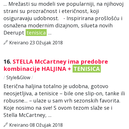
... Mrežasti su modeli sve popularniji, na njihovoj
strani su prozračnost i eteričnost, koji
osiguravaju udobnost. - Inspirirana prošlošću i
osnažena modernim dizajnom, silueta novih
Deerupt
tenisica
...
Kreirano 23 Ožujak 2018
16.
STELLA McCartney ima predobre
kombinacije HALJINA +
TENISICA
/
Style&Glow
/
Eterična haljina totalno je udobna, gotovo
neosjetljiva, a tenisice – bile one slip-on, tanke ili
robusne... – ulaze u sam vrh sezonskih favorita.
Koje nosimo na sve! S ovom tezom slaže se i
Stella McCartney, ...
Kreirano 08 Ožujak 2018