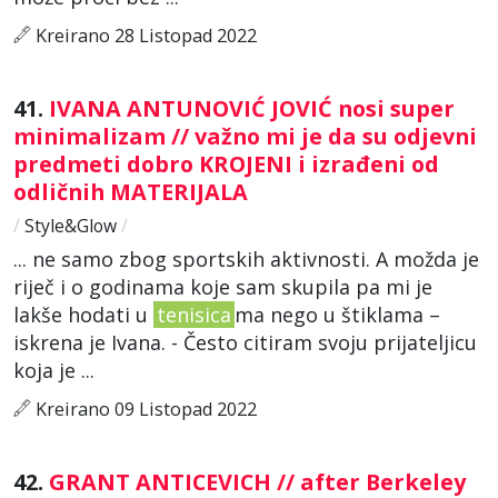
Kreirano 28 Listopad 2022
41.
IVANA ANTUNOVIĆ JOVIĆ nosi super
minimalizam // važno mi je da su odjevni
predmeti dobro KROJENI i izrađeni od
odličnih MATERIJALA
/
Style&Glow
/
... ne samo zbog sportskih aktivnosti. A možda je
riječ i o godinama koje sam skupila pa mi je
lakše hodati u
tenisica
ma nego u štiklama –
iskrena je Ivana. - Često citiram svoju prijateljicu
koja je ...
Kreirano 09 Listopad 2022
42.
GRANT ANTICEVICH // after Berkeley