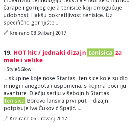
čarape i gornjeg djela tenisice koji omogućuje
udobnost i lakšu pokretljivost tenisice. Uz
specifično gornjište ...
Kreirano 08 Svibanj 2017
19.
HOT hit / jednaki dizajn
tenisica
za
male i velike
/
Style&Glow
/
... skupine koje nose Startas, tenisice koje su dio
mnogih anegdota i uspomena, s kojima počinju
avanture. Dječju seriju višebojnih Startas
tenisica
Borovo lansira prvi put – dizajn
potpisuje Iva Ćuković Spajić. ...
Kreirano 06 Travanj 2017