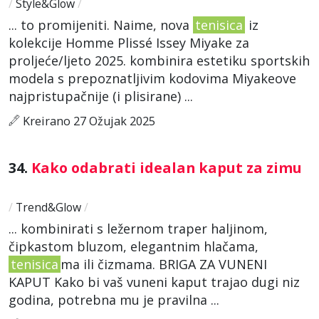
/
Style&Glow
/
... to promijeniti. Naime, nova
tenisica
iz
kolekcije Homme Plissé Issey Miyake za
proljeće/ljeto 2025. kombinira estetiku sportskih
modela s prepoznatljivim kodovima Miyakeove
najpristupačnije (i plisirane) ...
Kreirano 27 Ožujak 2025
34.
Kako odabrati idealan kaput za zimu
/
Trend&Glow
/
... kombinirati s ležernom traper haljinom,
čipkastom bluzom, elegantnim hlačama,
tenisica
ma ili čizmama. BRIGA ZA VUNENI
KAPUT Kako bi vaš vuneni kaput trajao dugi niz
godina, potrebna mu je pravilna ...