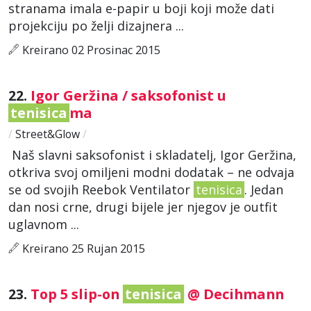
stranama imala e-papir u boji koji može dati
projekciju po želji dizajnera ...
Kreirano 02 Prosinac 2015
22.
Igor Geržina / saksofonist u
tenisica
ma
/
Street&Glow
/
Naš slavni saksofonist i skladatelj, Igor Geržina,
otkriva svoj omiljeni modni dodatak – ne odvaja
se od svojih Reebok Ventilator
tenisica
. Jedan
dan nosi crne, drugi bijele jer njegov je outfit
uglavnom ...
Kreirano 25 Rujan 2015
23.
Top 5 slip-on
tenisica
@ Decihmann