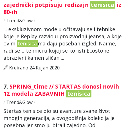
zajednički potpisuju redizajn
tenisica
iz
80-ih
/
Trend&Glow
/
... ekskluzivnom modelu očitavaju se i tehnike
koje je Replay razvio u proizvodnji jeansa, a koje
ovim
tenisica
ma daju poseban izgled. Naime,
radi se o tehnici u kojoj se koristi Ecostone
abrazivni kamen sličan ...
Kreirano 24 Rujan 2020
7.
SPRING_time // STARTAS donosi novih
12 modela ZABAVNIH
tenisica
/
Trend&Glow
/
Startas tenisice dio su avanture zvane život
mnogih generacija, a ovogodišnja kolekcija je
posebna jer smo ju birali zajedno. Od