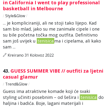
in California I went to play professional
basketball in Melbourne
/
Style&Glow
/
... je kompliciraniji, ali ne stoji tako lijepo. Kad
sam bio mlad, jako su me zanimale cipele i one
su bile početna točka mog outfita. Definitivno
sam još uvijek u
tenisica
ma i cipelama, ali kako
sam ...
Kreirano 31 Kolovoz 2022
43.
GUESS SUMMER VIBE // outfiti za ljetni
casual glamur
/
Trend&Glow
/
Guess ima atraktivne komade koji će svaki
styling učiniti posebnim – od šešira i
tenisica
do
haljina i badića. Boje, lagani materijali i