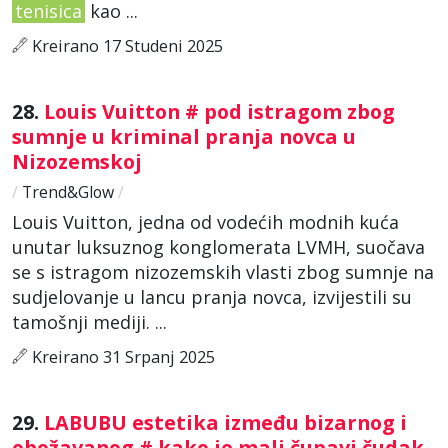
tenisica
kao ...
Kreirano 17 Studeni 2025
28.
Louis Vuitton # pod istragom zbog
sumnje u kriminal pranja novca u
Nizozemskoj
/
Trend&Glow
/
Louis Vuitton, jedna od vodećih modnih kuća
unutar luksuznog konglomerata LVMH, suočava
se s istragom nizozemskih vlasti zbog sumnje na
sudjelovanje u lancu pranja novca, izvijestili su
tamošnji mediji. ...
Kreirano 31 Srpanj 2025
29.
LABUBU estetika između bizarnog i
obožavanog # kako je mali čupavi čudak