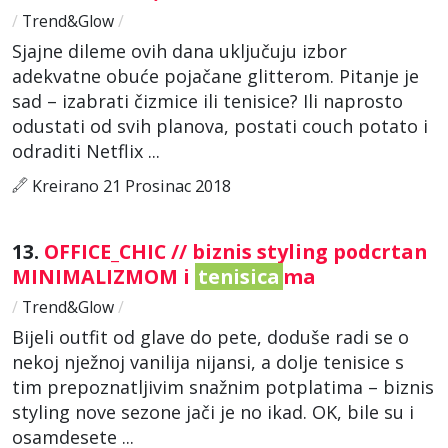
/
Trend&Glow
/
Sjajne dileme ovih dana uključuju izbor
adekvatne obuće pojačane glitterom. Pitanje je
sad – izabrati čizmice ili tenisice? Ili naprosto
odustati od svih planova, postati couch potato i
odraditi Netflix ...
Kreirano 21 Prosinac 2018
13.
OFFICE_CHIC // biznis styling podcrtan
MINIMALIZMOM i
tenisica
ma
/
Trend&Glow
/
Bijeli outfit od glave do pete, doduše radi se o
nekoj nježnoj vanilija nijansi, a dolje tenisice s
tim prepoznatljivim snažnim potplatima – biznis
styling nove sezone jači je no ikad. OK, bile su i
osamdesete ...