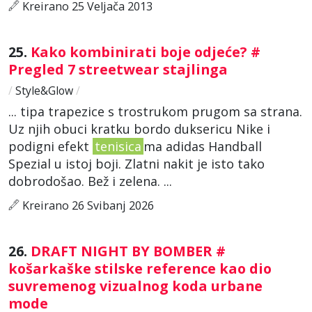
Kreirano 25 Veljača 2013
25.
Kako kombinirati boje odjeće? #
Pregled 7 streetwear stajlinga
/
Style&Glow
/
... tipa trapezice s trostrukom prugom sa strana.
Uz njih obuci kratku bordo duksericu Nike i
podigni efekt
tenisica
ma adidas Handball
Spezial u istoj boji. Zlatni nakit je isto tako
dobrodošao. Bež i zelena. ...
Kreirano 26 Svibanj 2026
26.
DRAFT NIGHT BY BOMBER #
košarkaške stilske reference kao dio
suvremenog vizualnog koda urbane
mode