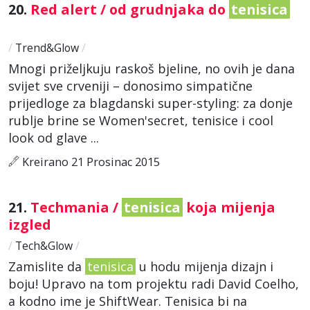
20.
Red alert / od grudnjaka do
tenisica
/
Trend&Glow
/
Mnogi priželjkuju raskoš bjeline, no ovih je dana
svijet sve crveniji – donosimo simpatične
prijedloge za blagdanski super-styling: za donje
rublje brine se Women'secret, tenisice i cool
look od glave ...
Kreirano 21 Prosinac 2015
21.
Techmania /
tenisica
koja mijenja
izgled
/
Tech&Glow
/
Zamislite da
tenisica
u hodu mijenja dizajn i
boju! Upravo na tom projektu radi David Coelho,
a kodno ime je ShiftWear. Tenisica bi na