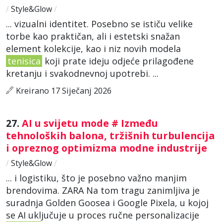
/
Style&Glow
/
... vizualni identitet. Posebno se ističu velike
torbe kao praktičan, ali i estetski snažan
element kolekcije, kao i niz novih modela
tenisica
koji prate ideju odjeće prilagođene
kretanju i svakodnevnoj upotrebi. ...
Kreirano 17 Siječanj 2026
27.
AI u svijetu mode # Između
tehnoloških balona, tržišnih turbulencija
i opreznog optimizma modne industrije
/
Style&Glow
/
... i logistiku, što je posebno važno manjim
brendovima. ZARA Na tom tragu zanimljiva je
suradnja Golden Goosea i Google Pixela, u kojoj
se AI uključuje u proces ručne personalizacije