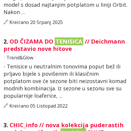
model s dosad najtanjim potplatom u liniji Orbit.
Nakon ...
Kreirano 20 Srpanj 2025
2.
OD ČIZAMA DO
TENISICA
// Deichmann
predstavio nove hitove
/
Trend&Glow
/
- Tenisice u neutralnim tonovima poput bež ili
prljavo bijele s povišenim ili klasičnim
potplatom ove će sezone biti neizostavni komad
modnih kombinacija. Iz sezone u sezonu sve su
popularnije loaferice, ...
Kreirano 05 Listopad 2022
3.
CHIC_info // nova kolekcija puderastih