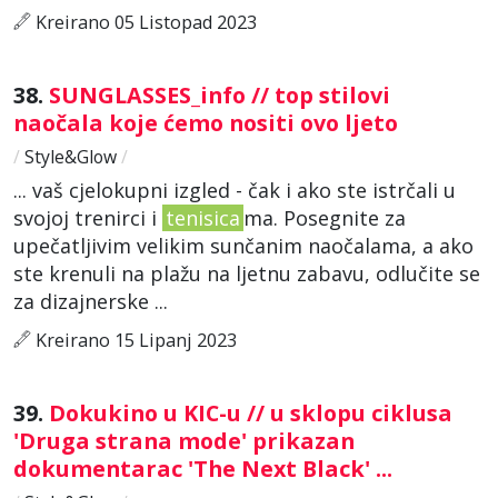
Kreirano 05 Listopad 2023
38.
SUNGLASSES_info // top stilovi
naočala koje ćemo nositi ovo ljeto
/
Style&Glow
/
... vaš cjelokupni izgled - čak i ako ste istrčali u
svojoj trenirci i
tenisica
ma. Posegnite za
upečatljivim velikim sunčanim naočalama, a ako
ste krenuli na plažu na ljetnu zabavu, odlučite se
za dizajnerske ...
Kreirano 15 Lipanj 2023
39.
Dokukino u KIC-u // u sklopu ciklusa
'Druga strana mode' prikazan
dokumentarac 'The Next Black' ...