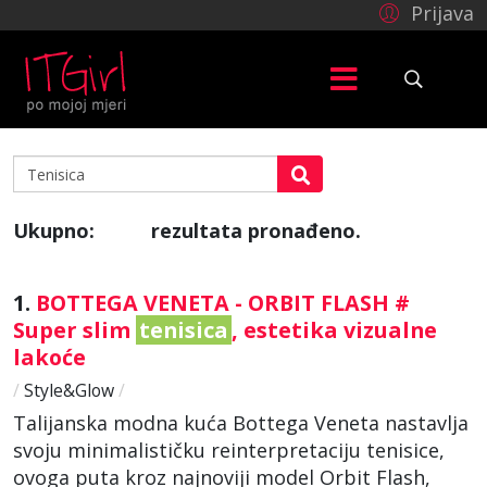
Prijava
Ukupno:
rezultata pronađeno.
264
1.
BOTTEGA VENETA - ORBIT FLASH #
Super slim
tenisica
, estetika vizualne
lakoće
/
Style&Glow
/
Talijanska modna kuća Bottega Veneta nastavlja
svoju minimalističku reinterpretaciju tenisice,
ovoga puta kroz najnoviji model Orbit Flash,