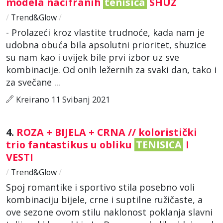
modela nacifranih
tenisica
SHUZ
/
Trend&Glow
/
- Prolazeći kroz vlastite trudnoće, kada nam je
udobna obuća bila apsolutni prioritet, shuzice
su nam kao i uvijek bile prvi izbor uz sve
kombinacije. Od onih ležernih za svaki dan, tako i
za svečane ...
Kreirano 11 Svibanj 2021
4.
ROZA + BIJELA + CRNA // koloristički
trio fantastikus u obliku
TENISICA
I
VESTI
/
Trend&Glow
/
Spoj romantike i sportivo stila posebno voli
kombinaciju bijele, crne i suptilne ružičaste, a
ove sezone ovom stilu naklonost poklanja slavni