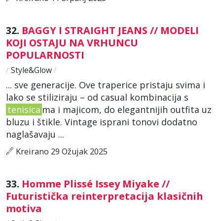
32.
BAGGY I STRAIGHT JEANS // MODELI
KOJI OSTAJU NA VRHUNCU
POPULARNOSTI
/
Style&Glow
/
... sve generacije. Ove traperice pristaju svima i
lako se stiliziraju – od casual kombinacija s
tenisica
ma i majicom, do elegantnijih outfita uz
bluzu i štikle. Vintage isprani tonovi dodatno
naglašavaju ...
Kreirano 29 Ožujak 2025
33.
Homme Plissé Issey Miyake //
Futuristička reinterpretacija klasičnih
motiva