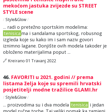
mekoćom jastuka zvijezde su STREET
STYLE scene
/
Style&Glow
/
... radi o pretežno sportskim modelima:
tenisica
ma i sandalama sportskog, robusnog
izgleda koje su kako im i sam naziv govori
iznimno lagane. Donjište ovih modela takoder je
obloženo materijalima poput ...
Kreirano 01 Travanj 2022
46.
FAVORITI u 2021. godini // prema
listama želja koje su spremili hrvatski
posjetitelji modne tražilice GLAMI.hr
/
Style&Glow
/
... proizvodima su i dva modela
tenisica
i jedan
model ručne torbe. Taj veliki pomak ka zamjeni