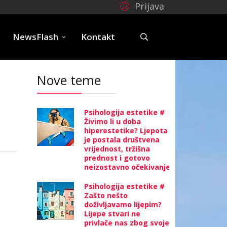
Prijava
e
NewsFlash
Kontakt
Nove teme
Psihologija estetike #
Živimo li u doba
hiperestetike? Ljepota
je postala društvena
vrijednost, tržišna
prednost i gotovo
neizostavno očekivanje
Psihologija estetike #
Zašto nešto
doživljavamo lijepim?
Lijepe stvari ne
privlače nas zbog svoje