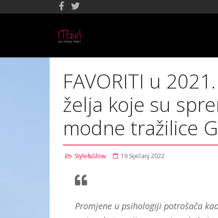
FAVORITI u 2021. 
želja koje su sprem
modne tražilice 
Style&Glow
19 Siječanj 2022
Promjene u psihologiji potrošača ka