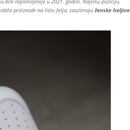
u bile najomiljenije u 2021. godini. Najvišu poziciju,
dodalo proizvode na listu želja, zauzimaju
ženske haljine