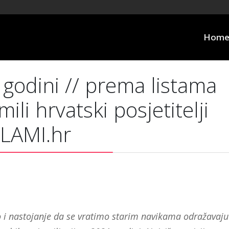
Hom
godini // prema listama
ili hrvatski posjetitelji
GLAMI.hr
o i nastojanje da se vratimo starim navikama odražavaju