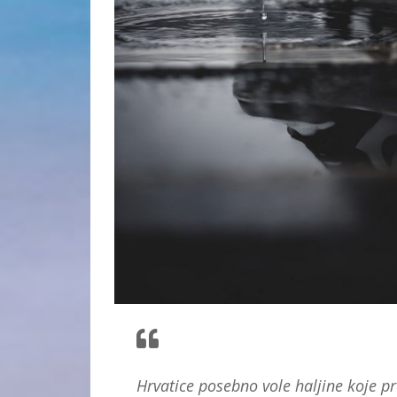
Hrvatice posebno vole haljine koje p