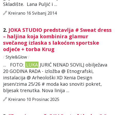
Skladište. Lana Puljić i ...
Kreirano 16 Svibanj 2014
2.
JOKA STUDIO predstavlja # Sweat dress
– haljina koja kombinira glamur
svečanog izlaska s lakoćom sportske
odjeće + torba Krug
/
Style&Glow
/
... FOTO:
LUKA
JURIĆ NENAD SOVILJ obilježava
20 GODINA RADA - izložba @ Etnografski,
instalacija @ Arheološki XD Xenia Design
jesen/zima 25/26 # moda kao snoviti pokret,
bljesak trenutka. Nova linija ...
Kreirano 10 Prosinac 2025