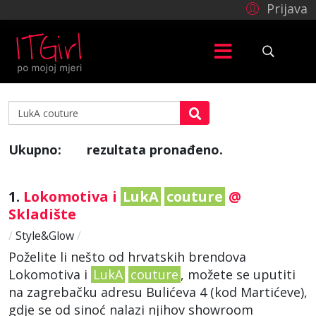
Prijava
Ukupno:
rezultata pronađeno.
6
1.
Lokomotiva i
LukA
couture
@
Skladište
/
Style&Glow
/
Poželite li nešto od hrvatskih brendova
Lokomotiva i
LukA
couture
, možete se uputiti
na zagrebačku adresu Bulićeva 4 (kod Martićeve),
gdje se od sinoć nalazi njihov showroom