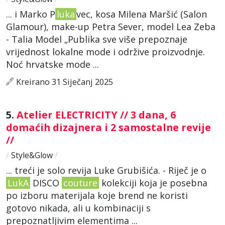
... i Marko P
luka
vec, kosa Milena Maršić (Salon
Glamour), make-up Petra Sever, model Lea Zeba
- Talia Model „Publika sve više prepoznaje
vrijednost lokalne mode i održive proizvodnje.
Noć hrvatske mode ...
Kreirano 31 Siječanj 2025
5.
Atelier ELECTRICITY // 3 dana, 6
domaćih dizajnera i 2 samostalne revije
//
/
Style&Glow
/
... treći je solo revija Luke Grubišića. - Riječ je o
LukA
DISCO
couture
kolekciji koja je posebna
po izboru materijala koje brend ne koristi
gotovo nikada, ali u kombinaciji s
prepoznatljivim elementima ...