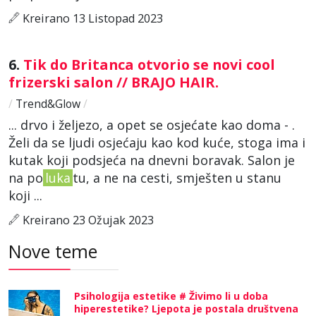
Kreirano 13 Listopad 2023
6.
Tik do Britanca otvorio se novi cool
frizerski salon // BRAJO HAIR.
/
Trend&Glow
/
... drvo i željezo, a opet se osjećate kao doma - .
Želi da se ljudi osjećaju kao kod kuće, stoga ima i
kutak koji podsjeća na dnevni boravak. Salon je
na po
luka
tu, a ne na cesti, smješten u stanu
koji ...
Kreirano 23 Ožujak 2023
Nove teme
Psihologija estetike # Živimo li u doba
hiperestetike? Ljepota je postala društvena