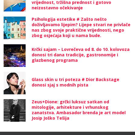
vrijednost, tržišna prednost i gotovo
neizostavno očekivanje
Psihologija estetike # Zašto nešto
doživljavamo lijepim? Lijepe stvari ne privlače
nas zbog svoje praktične vrijednosti, nego
zbog osjećaja koji u nama bude.
Krčki sajam – Lovrečeva od 8. do 10. kolovoza
donosi tri dana tradicije, gastronomije i
glazbenog programa
Glass skin u tri poteza # Dior Backstage
donosi sjaj s modnih pista
Zeus+Dione: grčki luksuz satkan od
mitologije, arhitekture i vrhunskog
zanatstva. Ambasador brenda je art model
Josip Joško Tešija