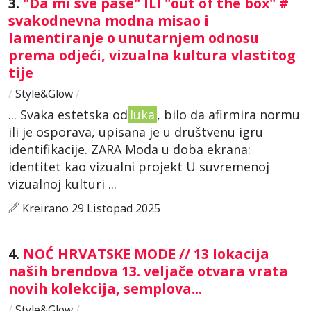
3.
"Da mi sve paše" ILI "out of the box" #
svakodnevna modna misao i
lamentiranje o unutarnjem odnosu
prema odjeći, vizualna kultura vlastitog
tije
/
Style&Glow
/
... Svaka estetska od
luka
, bilo da afirmira normu
ili je osporava, upisana je u društvenu igru
identifikacije. ZARA Moda u doba ekrana:
identitet kao vizualni projekt U suvremenoj
vizualnoj kulturi ...
Kreirano 29 Listopad 2025
4.
NOĆ HRVATSKE MODE // 13 lokacija
naših brendova 13. veljače otvara vrata
novih kolekcija, semplova...
/
Style&Glow
/