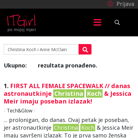
Prijava
Ukupno:
rezultata pronađeno.
1
1.
FIRST ALL FEMALE SPACEWALK // danas
astronautkinje
Christina
Koch
& Jessica
Meir imaju poseban izlazak!
/
Tech&Glow
/
... prolonigan, do danas. Ovaj petak je poseban,
jer astronautkinje
Christina
Koch
& Jessica Meir
imaju savršeni izlazak: To je prva samo ženska