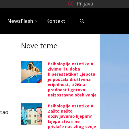
Prijava
e
NewsFlash
Kontakt
Nove teme
Psihologija estetike #
Živimo li u doba
hiperestetike? Ljepota
je postala društvena
vrijednost, tržišna
prednost i gotovo
neizostavno očekivanje
Psihologija estetike #
Zašto nešto
stao
doživljavamo lijepim?
Lijepe stvari ne
privlače nas zbog svoje