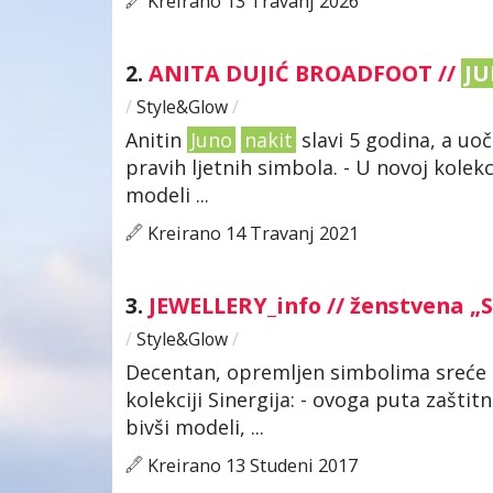
Kreirano 13 Travanj 2026
2.
ANITA DUJIĆ BROADFOOT //
J
/
Style&Glow
/
Anitin
Juno
nakit
slavi 5 godina, a u
pravih ljetnih simbola. - U novoj kolekci
modeli ...
Kreirano 14 Travanj 2021
3.
JEWELLERY_info // ženstvena „S
/
Style&Glow
/
Decentan, opremljen simbolima sreće i
kolekciji Sinergija: - ovoga puta zaštit
bivši modeli, ...
Kreirano 13 Studeni 2017