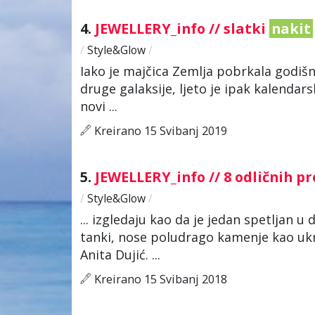
4.
JEWELLERY_info // slatki
nakit
/
Style&Glow
/
Iako je majčica Zemlja pobrkala godišnj
druge galaksije, ljeto je ipak kalendars
novi ...
Kreirano 15 Svibanj 2019
5.
JEWELLERY_info // 8 odličnih 
/
Style&Glow
/
... izgledaju kao da je jedan spetljan u
tanki, nose poludrago kamenje kao ukra
Anita Dujić. ...
Kreirano 15 Svibanj 2018