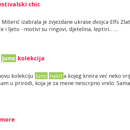
estivalski chic
 Mišerić izabrala je zvjezdane ukrase dvojca Elfs Zla
 ljeto - motivi su ringovi, djetelina, leptiri... ...
a
Juno
kolekcija
 novu kolekciju
Juno
nakit
a kojeg kreira već neko vri
 sam u prirodi, koja je za mene neiscrpno vrelo. Sam
, more