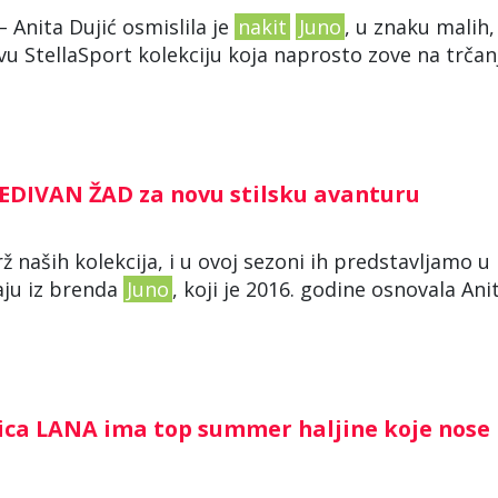
 Anita Dujić osmislila je
nakit
Juno
, u znaku malih,
vu StellaSport kolekciju koja naprosto zove na trčan
EDIVAN ŽAD za novu stilsku avanturu
ž naših kolekcija, i u ovoj sezoni ih predstavljamo u
jaju iz brenda
Juno
, koji je 2016. godine osnovala Ani
ica LANA ima top summer haljine koje nose