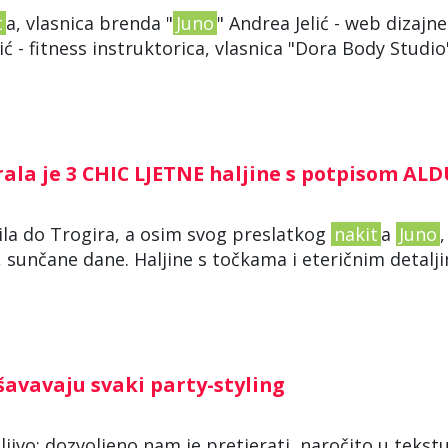
t
a, vlasnica brenda "
Juno
" Andrea Jelić - web dizajne
ć - fitness instruktorica, vlasnica "Dora Body Studio
brala je 3 CHIC LJETNE haljine s potpisom AL
ila do Trogira, a osim svog preslatkog
nakit
a
Juno
,
pe, sunčane dane. Haljine s točkama i eteričnim detalj
šavavaju svaki party-styling
jivo: dozvoljeno nam je pretjerati, naročito u tekstur