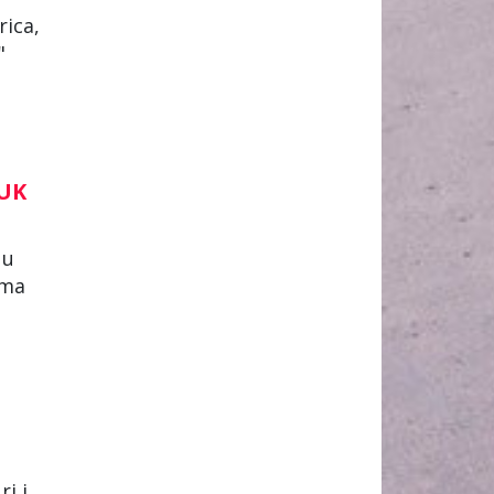
rica,
"
DUK
 u
ima
i i