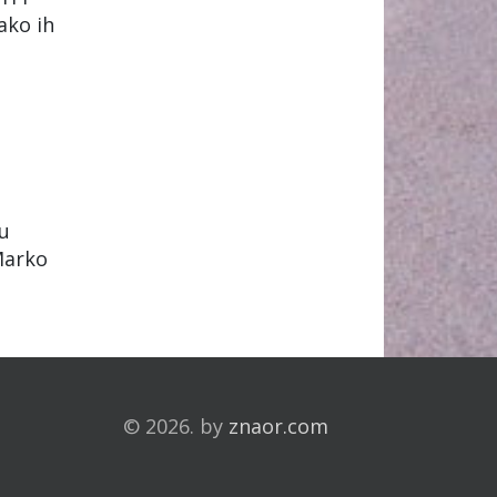
ako ih
su
 Marko
© 2026. by
znaor.com