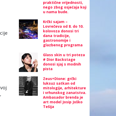
praktične vrijednosti,
nego zbog osjećaja koji
u nama bude.
Krčki sajam –
Lovrečeva od 8. do 10.
kolovoza donosi tri
cije
dana tradicije,
gastronomije i
glazbenog programa
Glass skin u tri poteza
# Dior Backstage
donosi sjaj s modnih
pista
Zeus+Dione: grčki
luksuz satkan od
voj
mitologije, arhitekture
i vrhunskog zanatstva.
,
Ambasador brenda je
art model Josip Joško
Tešija