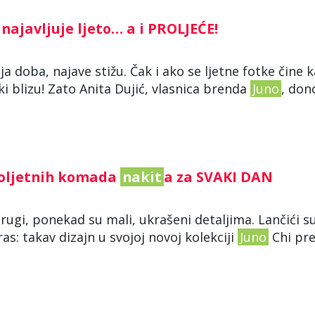
najavljuje ljeto… a i PROLJEĆE!
a doba, najave stižu. Čak i ako se ljetne fotke čine k
ki blizu! Zato Anita Dujić, vlasnica brenda
Juno
, don
proljetnih komada
nakit
a za SVAKI DAN
 drugi, ponekad su mali, ukrašeni detaljima. Lančići s
s: takav dizajn u svojoj novoj kolekciji
Juno
Chi pre