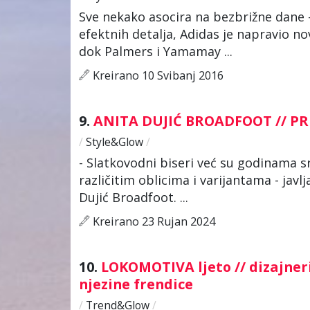
Sve nekako asocira na bezbrižne dane –
efektnih detalja, Adidas je napravio no
dok Palmers i Yamamay ...
Kreirano 10 Svibanj 2016
9.
ANITA DUJIĆ BROADFOOT // PR
/
Style&Glow
/
- Slatkovodni biseri već su godinama sr
različitim oblicima i varijantama - javl
Dujić Broadfoot. ...
Kreirano 23 Rujan 2024
10.
LOKOMOTIVA ljeto // dizajner
njezine frendice
/
Trend&Glow
/