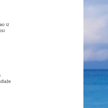
ao iz
osi
u
dlaže