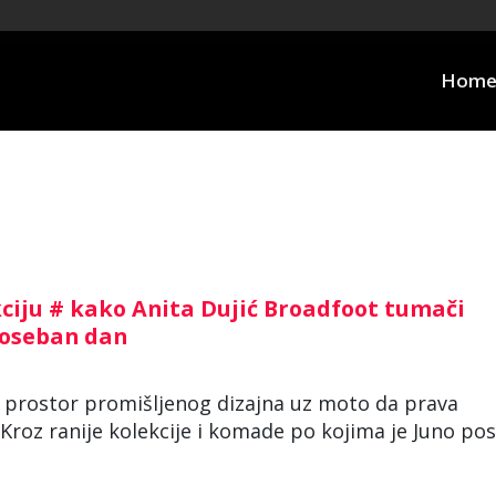
Hom
iju # kako Anita Dujić Broadfoot tumači
poseban dan
prostor promišljenog dizajna uz moto da prava
 Kroz ranije kolekcije i komade po kojima je Juno po