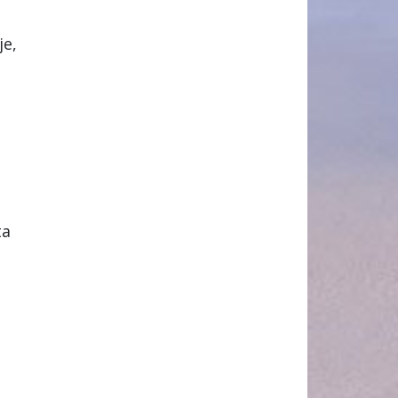
je,
ta