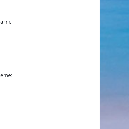
tarne
jeme:
a