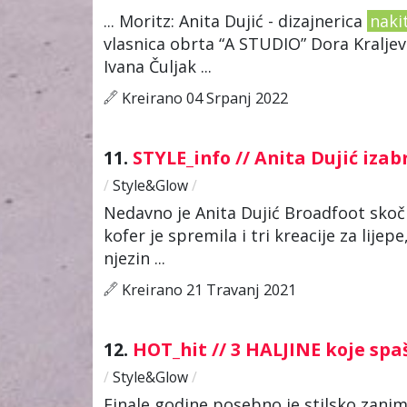
... Moritz: Anita Dujić - dizajnerica
naki
vlasnica obrta “A STUDIO” Dora Kraljevi
Ivana Čuljak ...
Kreirano 04 Srpanj 2022
11.
STYLE_info // Anita Dujić iza
/
Style&Glow
/
Nedavno je Anita Dujić Broadfoot skoč
kofer je spremila i tri kreacije za lije
njezin ...
Kreirano 21 Travanj 2021
12.
HOT_hit // 3 HALJINE koje spa
/
Style&Glow
/
Finale godine posebno je stilsko zaniml