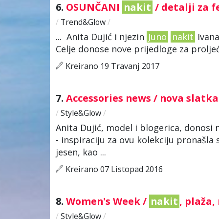
6.
OSUNČANI
nakit
/ detalji za f
/
Trend&Glow
/
... Anita Dujić i njezin
Juno
nakit
Ivana
Celje donose nove prijedloge za proljeće i
Kreirano 19 Travanj 2017
7.
Accessories news / nova slatk
/
Style&Glow
/
Anita Dujić, model i blogerica, donosi
- inspiraciju za ovu kolekciju pronašla
jesen, kao ...
Kreirano 07 Listopad 2016
8.
Women's Week /
nakit
, plaža
/
Style&Glow
/