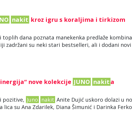
UNO
nakit
kroz igru s koraljima i tirkizom
oči toplih dana poznata manekenka predlaže kombina
ji zadržani su neki stari bestselleri, ali i dodani novi
inergija“ nove kolekcije
JUNO
nakit
a
 pozitive,
Juno
nakit
Anite Dujić uskoro dolazi u no
na lica su Ana Zdarilek, Diana Šimunić i Darinka Ferko