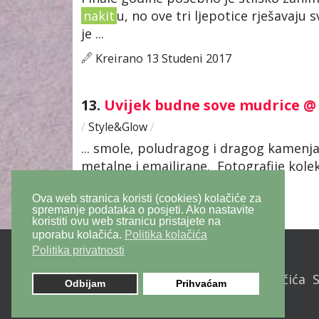
nakit
u, no ove tri ljepotice rješavaju 
je ...
Kreirano 13 Studeni 2017
13.
Uvijek budne sove mudrice @ 
/
Style&Glow
/
... smole, poludragog i dragog kamenja
metalne i emajlirane. Fotografije kolekc
Mihaljević ...
Ova web stranica koristi (cookies) kolačiće za
Kreirano 05 Svibanj 2017
spremanje podataka o posjeti. Ako nastavite
koristiti ovu web stranicu pristajete na
uporabu kolačića.
Politika kolačića
Politika privatnosti
Politika privatnosti
Politika kolačića
Odbijam
Prihvaćam