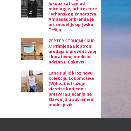
luksuz satkan od
mitologije, arhitekture
i vrhunskog zanatstva.
Ambasador brenda je
art model Josip Joško
Tešija
ZEPTER STRUČNI SKUP
// Primjena Bioptron
uređaja u preventivnoj
i kurativnoj medicini
održan u Čakovcu
Lana Puljić kroz novu
kolekciju Lokomotiva
(W)heat istražuje
vlastite korijene i
pretvara sjećanja na
Slavoniju u suvremeni
modni jezik