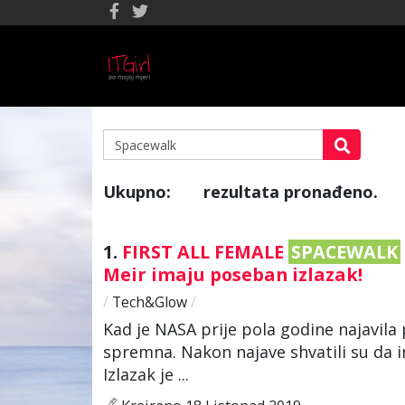
Ukupno:
rezultata pronađeno.
1
1.
FIRST ALL FEMALE
SPACEWALK
Meir imaju poseban izlazak!
/
Tech&Glow
/
Kad je NASA prije pola godine najavila 
spremna. Nakon najave shvatili su da i
Izlazak je ...