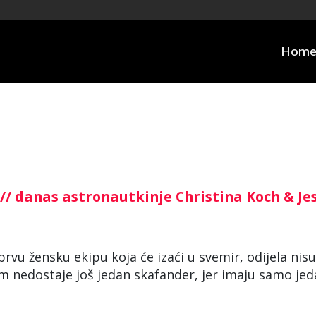
Hom
// danas astronautkinje Christina Koch & Je
prvu žensku ekipu koja će izaći u svemir, odijela nisu
m nedostaje još jedan skafander, jer imaju samo jed