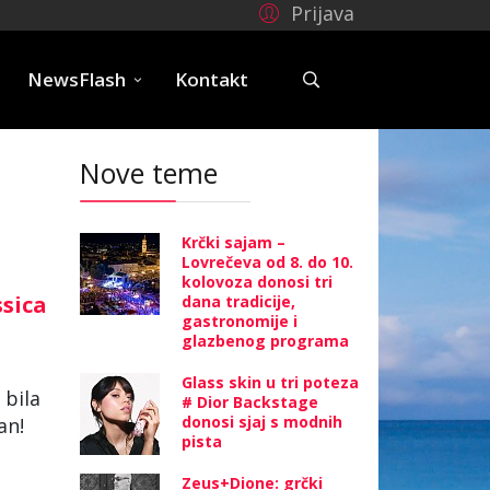
Prijava
e
NewsFlash
Kontakt
Nove teme
Krčki sajam –
Lovrečeva od 8. do 10.
kolovoza donosi tri
ssica
dana tradicije,
gastronomije i
glazbenog programa
Glass skin u tri poteza
 bila
# Dior Backstage
donosi sjaj s modnih
an!
pista
Zeus+Dione: grčki