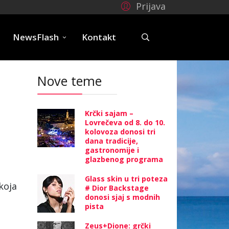
Prijava
e
NewsFlash
Kontakt
Nove teme
Krčki sajam –
Lovrečeva od 8. do 10.
kolovoza donosi tri
dana tradicije,
gastronomije i
glazbenog programa
Glass skin u tri poteza
koja
# Dior Backstage
donosi sjaj s modnih
pista
Zeus+Dione: grčki