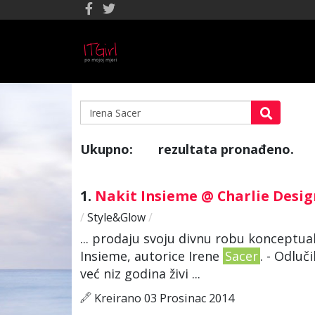
Ukupno:
rezultata pronađeno.
1
1.
Nakit Insieme @ Charlie Desi
/
Style&Glow
/
... prodaju svoju divnu robu konceptua
Insieme, autorice Irene
Sacer
. - Odluč
već niz godina živi ...
Kreirano 03 Prosinac 2014