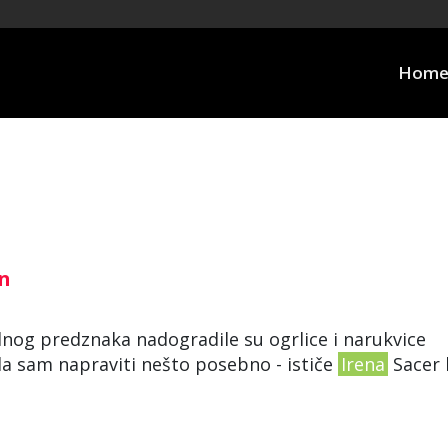
Hom
gn
lnog predznaka nadogradile su ogrlice i narukvice
ila sam napraviti nešto posebno - ističe
Irena
Sacer 