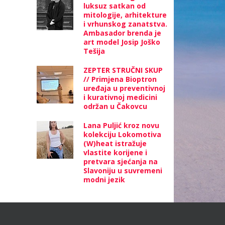
luksuz satkan od
mitologije, arhitekture
i vrhunskog zanatstva.
Ambasador brenda je
art model Josip Joško
Tešija
ZEPTER STRUČNI SKUP
// Primjena Bioptron
uređaja u preventivnoj
i kurativnoj medicini
održan u Čakovcu
Lana Puljić kroz novu
kolekciju Lokomotiva
(W)heat istražuje
vlastite korijene i
pretvara sjećanja na
Slavoniju u suvremeni
modni jezik