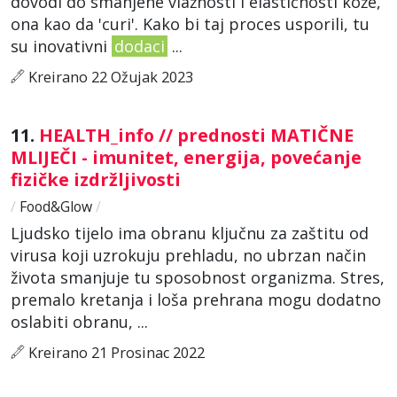
dovodi do smanjene vlažnosti i elastičnosti kože,
ona kao da 'curi'. Kako bi taj proces usporili, tu
su inovativni
dodaci
...
Kreirano 22 Ožujak 2023
11.
HEALTH_info // prednosti MATIČNE
MLIJEČI - imunitet, energija, povećanje
fizičke izdržljivosti
/
Food&Glow
/
Ljudsko tijelo ima obranu ključnu za zaštitu od
virusa koji uzrokuju prehladu, no ubrzan način
života smanjuje tu sposobnost organizma. Stres,
premalo kretanja i loša prehrana mogu dodatno
oslabiti obranu, ...
Kreirano 21 Prosinac 2022