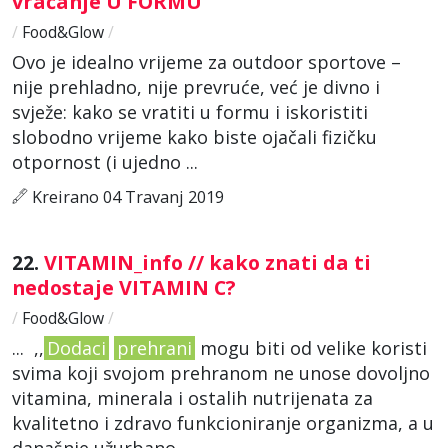
vraćanje U FORMU
/
Food&Glow
/
Ovo je idealno vrijeme za outdoor sportove –
nije prehladno, nije prevruće, već je divno i
svježe: kako se vratiti u formu i iskoristiti
slobodno vrijeme kako biste ojačali fizičku
otpornost (i ujedno ...
Kreirano 04 Travanj 2019
22.
VITAMIN_info // kako znati da ti
nedostaje VITAMIN C?
/
Food&Glow
/
... ,,
Dodaci
prehrani
mogu biti od velike koristi
svima koji svojom prehranom ne unose dovoljno
vitamina, minerala i ostalih nutrijenata za
kvalitetno i zdravo funkcioniranje organizma, a u
današnje užurbano ...