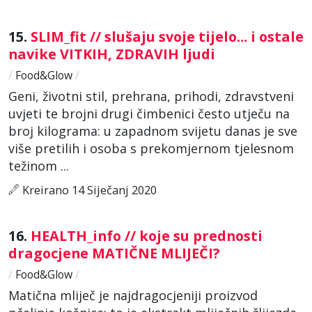
15.
SLIM_fit // slušaju svoje tijelo... i ostale
navike VITKIH, ZDRAVIH ljudi
/
Food&Glow
/
Geni, životni stil, prehrana, prihodi, zdravstveni
uvjeti te brojni drugi čimbenici često utječu na
broj kilograma: u zapadnom svijetu danas je sve
više pretilih i osoba s prekomjernom tjelesnom
težinom ...
Kreirano 14 Siječanj 2020
16.
HEALTH_info // koje su prednosti
dragocjene MATIČNE MLIJEČI?
/
Food&Glow
/
Matična mliječ je najdragocjeniji proizvod