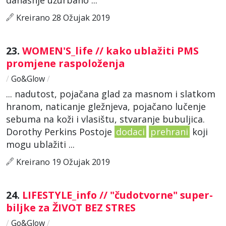
Kreirano 28 Ožujak 2019
23.
WOMEN'S_life // kako ublažiti PMS
promjene raspoloženja
/
Go&Glow
/
... nadutost, pojačana glad za masnom i slatkom
hranom, naticanje gležnjeva, pojačano lučenje
sebuma na koži i vlasištu, stvaranje bubuljica.
Dorothy Perkins Postoje
dodaci
prehrani
koji
mogu ublažiti ...
Kreirano 19 Ožujak 2019
24.
LIFESTYLE_info // "čudotvorne" super-
biljke za ŽIVOT BEZ STRES
/
Go&Glow
/