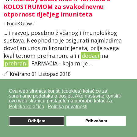
KOLOSTRUMOM za svakodnevnu
otpornost dječjeg imuniteta
/
Food&Glow
/
... i razvoj, posebno živčanog i imunološkog
sustava. Neophodno je osigurati najmlađima
dovoljan unos mikronutrijenata, prije svega
kvalitetnom prehranom, ali i
dodaci
ma
prehrani
. FARMACIA - koja mi je ...
Kreirano 01 Listopad 2018
Ova web stranica koristi (cookies) kolačiće za
48.
Friday refresh // naš IMUNO sustav ne
spremanje podataka o posjeti. Ako nastavite koristiti
može se aktivirati bez VITAMINA D!
ovu web stranicu pristajete na uporabu kolačića.
Politika kolačića
Politika privatnosti
/
Food&Glow
/
... količinom vitamina D jer bismo svakodnevno
Odbijam
Prihvaćam
morali pojesti veliki komad lososa što je
praktički neizvedivo, stoga
dodaci
prehrani