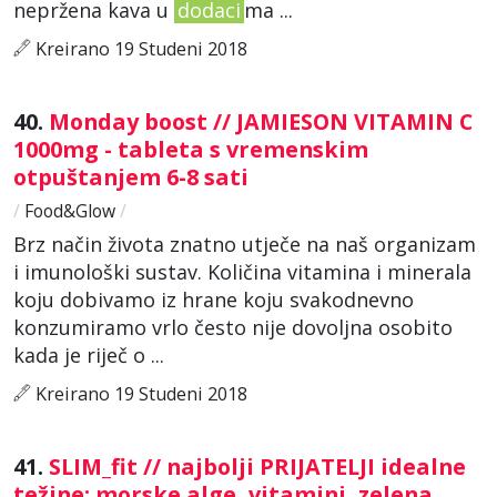
nepržena kava u
dodaci
ma ...
Kreirano 19 Studeni 2018
40.
Monday boost // JAMIESON VITAMIN C
1000mg - tableta s vremenskim
otpuštanjem 6-8 sati
/
Food&Glow
/
Brz način života znatno utječe na naš organizam
i imunološki sustav. Količina vitamina i minerala
koju dobivamo iz hrane koju svakodnevno
konzumiramo vrlo često nije dovoljna osobito
kada je riječ o ...
Kreirano 19 Studeni 2018
41.
SLIM_fit // najbolji PRIJATELJI idealne
težine: morske alge, vitamini, zelena