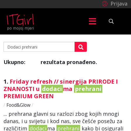
Prijava
Ukupno:
rezultata pronađeno.
279
1.
Friday refresh // sinergija PRIRODE I
ZNANOSTI u
dodaci
ma
prehrani
PREMIUM GREEN
/
Food&Glow
/
... prehrana glavni su razlozi zbog kojih mnogi
danas, i u svijetu i kod nas, sve češće posežu za
različitim
dodaci
ma
prehrani
kako bi osigurali