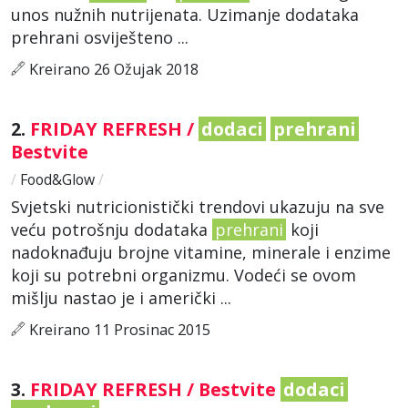
unos nužnih nutrijenata. Uzimanje dodataka
prehrani osviješteno ...
Kreirano 26 Ožujak 2018
2.
FRIDAY REFRESH /
dodaci
prehrani
Bestvite
/
Food&Glow
/
Svjetski nutricionistički trendovi ukazuju na sve
veću potrošnju dodataka
prehrani
koji
nadoknađuju brojne vitamine, minerale i enzime
koji su potrebni organizmu. Vodeći se ovom
mišlju nastao je i američki ...
Kreirano 11 Prosinac 2015
3.
FRIDAY REFRESH / Bestvite
dodaci