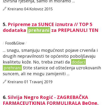
izvrsna rješenja, samo ih moramo ...
Kreirano 04 Kolovoz 2015
5.
Pripreme za SUNCE iznutra // TOP 5
dodataka
prehrani
za PREPLANULI TEN
/
Food&Glow
/
... snagu, smanjuju mogućnost pojave crvenila i
drugih nepravilnosti te općenito poboljšavaju
kvalitetu kože. No, treba znati da
dodaci
prehrani
štite stanice od oštećenja uzrokovanih
suncem, ali ne mogu zamijeniti ...
Kreirano 01 Travanj 2019
6.
Silvija Negro Rogić - ZAGREBAČKA
FARMACEUTKINJA FORMULIRALA BeOne,