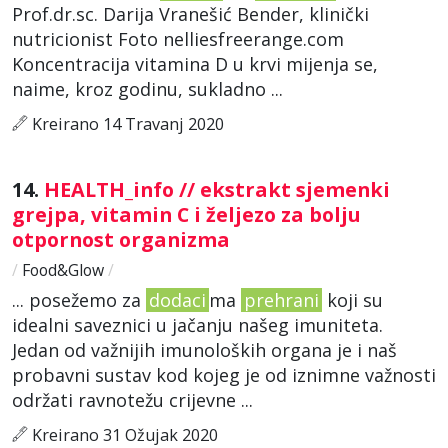
Prof.dr.sc. Darija Vranešić Bender, klinički
nutricionist Foto nelliesfreerange.com
Koncentracija vitamina D u krvi mijenja se,
naime, kroz godinu, sukladno ...
Kreirano 14 Travanj 2020
14.
HEALTH_info // ekstrakt sjemenki
grejpa, vitamin C i željezo za bolju
otpornost organizma
/
Food&Glow
/
... posežemo za
dodaci
ma
prehrani
koji su
idealni saveznici u jačanju našeg imuniteta.
Jedan od važnijih imunoloških organa je i naš
probavni sustav kod kojeg je od iznimne važnosti
održati ravnotežu crijevne ...
Kreirano 31 Ožujak 2020