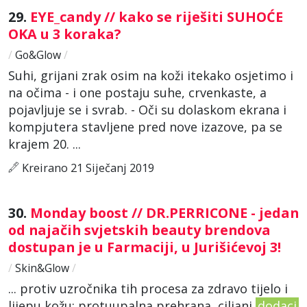
29.
EYE_candy // kako se riješiti SUHOĆE
OKA u 3 koraka?
/
Go&Glow
/
Suhi, grijani zrak osim na koži itekako osjetimo i
na očima - i one postaju suhe, crvenkaste, a
pojavljuje se i svrab. - Oči su dolaskom ekrana i
kompjutera stavljene pred nove izazove, pa se
krajem 20. ...
Kreirano 21 Siječanj 2019
30.
Monday boost // DR.PERRICONE - jedan
od najačih svjetskih beauty brendova
dostupan je u Farmaciji, u Jurišićevoj 3!
/
Skin&Glow
/
... protiv uzročnika tih procesa za zdravo tijelo i
lijepu kožu: protuupalna prehrana, ciljani
dodaci