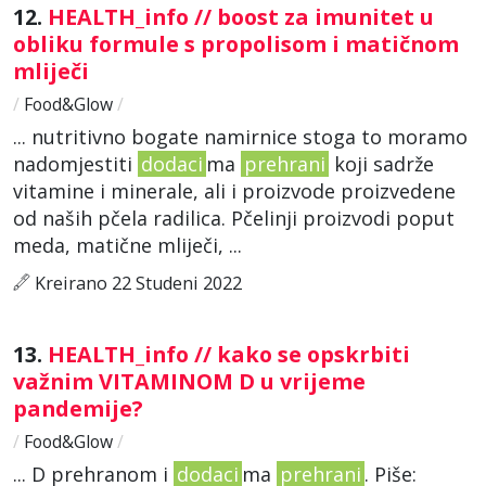
12.
HEALTH_info // boost za imunitet u
obliku formule s propolisom i matičnom
mliječi
/
Food&Glow
/
... nutritivno bogate namirnice stoga to moramo
nadomjestiti
dodaci
ma
prehrani
koji sadrže
vitamine i minerale, ali i proizvode proizvedene
od naših pčela radilica. Pčelinji proizvodi poput
meda, matične mliječi, ...
Kreirano 22 Studeni 2022
13.
HEALTH_info // kako se opskrbiti
važnim VITAMINOM D u vrijeme
pandemije?
/
Food&Glow
/
... D prehranom i
dodaci
ma
prehrani
. Piše: