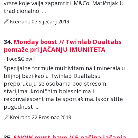
vrste koje valja zapamtiti. M&Co. Matičnjak U
tradicionalnoj ...
Kreirano 07 Siječanj 2019
34.
Monday boost // Twinlab Dualtabs
pomaže pri JAČANJU IMUNITETA
/
Food&Glow
/
Specijalne formule multivitamina i minerala u
biljnoj bazi kao u Twinlab Dualtabsu
preporučuju se osobama pod stresom,
starijima, kroničnim bolesnicima i
rekonvalescentima te sportašima. Iskoristite
pogodnost ...
Kreirano 22 Prosinac 2018
35.
SNOW must have // 5 načina jačanja