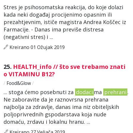
Stres je psihosomatska reakcija, do koje dolazi
kada neki događaj procijenimo opasnim ili
prezahtjevnim, ističe magistra Andrea Koščec iz
Farmacije. - Danas ima previše distresa
(negativni stres) i ...
Kreirano 01 Ožujak 2019
25.
HEALTH_info // što sve trebamo znati
o VITAMINU B12?
/
Food&Glow
/
... stoga ćemo posebnuti za
dodaci
ma
prehrani
.
Ne zaboravite da je raznovrsna prehrana
najbolja za zdravlje, danas ima niz obiteljskih
poljoprivrednih gspodarstava koja nude
domaću, zrdavu i lokalnu hranu. ...
Kreirano 27 Veljača 2019