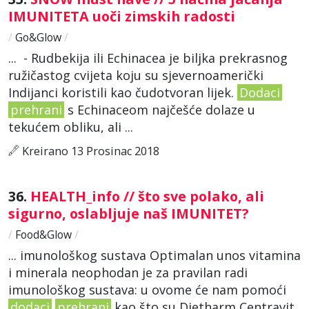
IMUNITETA uoči zimskih radosti
/
Go&Glow
/
... - Rudbekija ili Echinacea je biljka prekrasnog
ružičastog cvijeta koju su sjevernoamerički
Indijanci koristili kao čudotvoran lijek.
Dodaci
prehrani
s Echinaceom najčešće dolaze u
tekućem obliku, ali ...
Kreirano 13 Prosinac 2018
36.
HEALTH_info // što sve polako, ali
sigurno, oslabljuje naš IMUNITET?
/
Food&Glow
/
... imunološkog sustava Optimalan unos vitamina
i minerala neophodan je za pravilan radi
imunološkog sustava: u ovome će nam pomoći
dodaci
prehrani
kao što su Dietharm Centravit