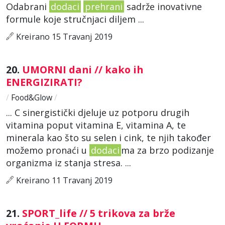
Odabrani
dodaci
prehrani
sadrže inovativne
formule koje stručnjaci diljem ...
Kreirano 15 Travanj 2019
20.
UMORNI dani // kako ih
ENERGIZIRATI?
/
Food&Glow
/
... C sinergistički djeluje uz potporu drugih
vitamina poput vitamina E, vitamina A, te
minerala kao što su selen i cink, te njih također
možemo pronaći u
dodaci
ma za brzo podizanje
organizma iz stanja stresa. ...
Kreirano 11 Travanj 2019
21.
SPORT_life // 5 trikova za brže