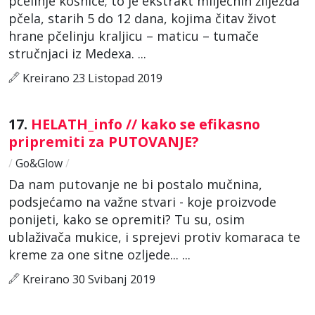
pčelinje košnice; to je ekstrakt mliječnih žlijezda
pčela, starih 5 do 12 dana, kojima čitav život
hrane pčelinju kraljicu – maticu – tumače
stručnjaci iz Medexa. ...
Kreirano 23 Listopad 2019
17.
HELATH_info // kako se efikasno
pripremiti za PUTOVANJE?
/
Go&Glow
/
Da nam putovanje ne bi postalo mučnina,
podsjećamo na važne stvari - koje proizvode
ponijeti, kako se opremiti? Tu su, osim
ublaživača mukice, i sprejevi protiv komaraca te
kreme za one sitne ozljede... ...
Kreirano 30 Svibanj 2019