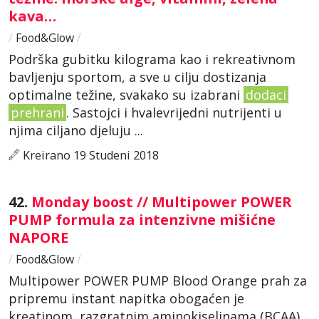
kava…
/
Food&Glow
/
Podrška gubitku kilograma kao i rekreativnom
bavljenju sportom, a sve u cilju dostizanja
optimalne težine, svakako su izabrani
dodaci
prehrani
. Sastojci i hvalevrijedni nutrijenti u
njima ciljano djeluju ...
Kreirano 19 Studeni 2018
42.
Monday boost // Multipower POWER
PUMP formula za intenzivne mišićne
NAPORE
/
Food&Glow
/
Multipower POWER PUMP Blood Orange prah za
pripremu instant napitka obogaćen je
kreatinom, razgratnim aminokiselinama (BCAA),