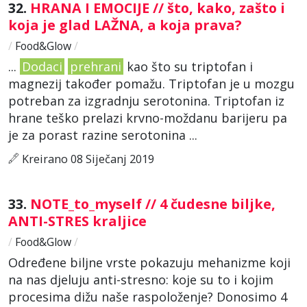
32.
HRANA I EMOCIJE // što, kako, zašto i
koja je glad LAŽNA, a koja prava?
/
Food&Glow
/
...
Dodaci
prehrani
kao što su triptofan i
magnezij također pomažu. Triptofan je u mozgu
potreban za izgradnju serotonina. Triptofan iz
hrane teško prelazi krvno-moždanu barijeru pa
je za porast razine serotonina ...
Kreirano 08 Siječanj 2019
33.
NOTE_to_myself // 4 čudesne biljke,
ANTI-STRES kraljice
/
Food&Glow
/
Određene biljne vrste pokazuju mehanizme koji
na nas djeluju anti-stresno: koje su to i kojim
procesima dižu naše raspoloženje? Donosimo 4