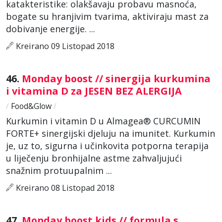
katakteristike: olakšavaju probavu masnoća,
bogate su hranjivim tvarima, aktiviraju mast za
dobivanje energije. ...
Kreirano 09 Listopad 2018
46.
Monday boost // sinergija kurkumina
i vitamina D za JESEN BEZ ALERGIJA
/
Food&Glow
/
Kurkumin i vitamin D u Almagea® CURCUMIN
FORTE+ sinergijski djeluju na imunitet. Kurkumin
je, uz to, sigurna i učinkovita potporna terapija
u liječenju bronhijalne astme zahvaljujući
snažnim protuupalnim ...
Kreirano 08 Listopad 2018
47.
Monday boost kids // formula s