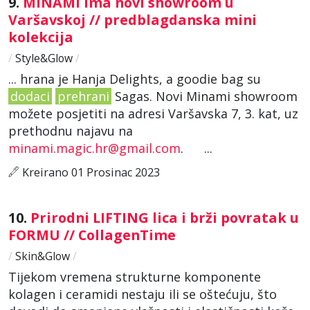
9.
MINAMI ima novi showroom u
Varšavskoj // predblagdanska mini
kolekcija
/
Style&Glow
/
... hrana je Hanja Delights, a goodie bag su
dodaci
prehrani
Sagas. Novi Minami showroom
možete posjetiti na adresi Varšavska 7, 3. kat, uz
prethodnu najavu na
minami.magic.hr@gmail.com
. ...
Kreirano 01 Prosinac 2023
10.
Prirodni LIFTING lica i brži povratak u
FORMU // CollagenTime
/
Skin&Glow
/
Tijekom vremena strukturne komponente
kolagen i ceramidi nestaju ili se oštećuju, što