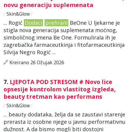
novu generaciju suplemenata
/
Skin&Glow
/
... Rogić
Dodaci
prehrani
BeOne U ljekarne je
stigla nova generacija suplemenata moćnog,
simboličnog imena Be One. Formulirala ih je
zagrebačka farmaceutkinja i fitofarmaceutkinja
Silvija Negro Rogić ...
Kreirano 26 Ožujak 2026
7.
LJEPOTA POD STRESOM # Novo lice
opsesije kontrolom vlastitog izgleda,
beauty tretman kao performans
/
Skin&Glow
/
... beauty dodataka, želja da se zaustavi starenje
prerasta iz osobne njege u javnu performativnu
dužnost. A da bismo mogli biti dostojni