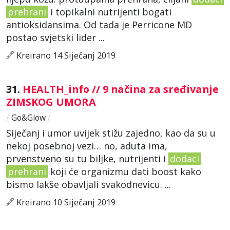
prehrani
i topikalni nutrijenti bogati
antioksidansima. Od tada je Perricone MD
postao svjetski lider ...
Kreirano 14 Siječanj 2019
31.
HEALTH_info // 9 načina za sređivanje
ZIMSKOG UMORA
/
Go&Glow
/
Siječanj i umor uvijek stižu zajedno, kao da su u
nekoj posebnoj vezi… no, aduta ima,
prvenstveno su tu biljke, nutrijenti i
dodaci
prehrani
koji će organizmu dati boost kako
bismo lakše obavljali svakodnevicu. ...
Kreirano 10 Siječanj 2019