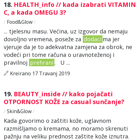
18.
HEALTH_info // kada izabrati VITAMIN
C, a kada OMEGU 3?
/
Food&Glow
/
... tjelesnu masu. Većina, uz izgovor da nemaju
dovoljno vremena, poseže za
dodaci
ma jer
vjeruje da je to adekvatna zamjena za obrok, ne
vodeći pri tome računa o uravnoteženoj i
pravilnoj
prehrani
. U ...
Kreirano 17 Travanj 2019
19.
BEAUTY_inside // kako pojačati
OTPORNOST KOŽE za casual sunčanje?
/
Skin&Glow
/
Kada govorimo o zaštiti kože, uglavnom
razmišljamo o kremama, no moramo skrenuti
pažnju na veliku prednost zaštite kože iznutra.