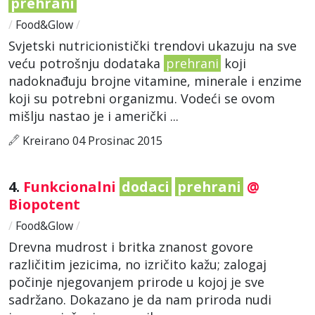
prehrani
/
Food&Glow
/
Svjetski nutricionistički trendovi ukazuju na sve
veću potrošnju dodataka
prehrani
koji
nadoknađuju brojne vitamine, minerale i enzime
koji su potrebni organizmu. Vodeći se ovom
mišlju nastao je i američki ...
Kreirano 04 Prosinac 2015
4.
Funkcionalni
dodaci
prehrani
@
Biopotent
/
Food&Glow
/
Drevna mudrost i britka znanost govore
različitim jezicima, no izričito kažu; zalogaj
počinje njegovanjem prirode u kojoj je sve
sadržano. Dokazano je da nam priroda nudi