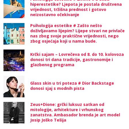
hiperestetike? Ljepota je postala društvena
vrijednost, tržišna prednost i gotovo
neizostavno očekivanje
Psihologija estetike # Zašto nešto
doživljavamo lijepim? Lijepe stvari ne privlače
nas zbog svoje praktične vrijednosti, nego
zbog osjećaja koji u nama bude.
Krčki sajam – Lovrečeva od 8. do 10. kolovoza
donosi tri dana tradicije, gastronomije i
glazbenog programa
Glass skin u tri poteza # Dior Backstage
donosi sjaj s modnih pista
Zeus+Dione: grčki luksuz satkan od
mitologije, arhitekture i vrhunskog
zanatstva. Ambasador brenda je art model
Josip Joško Tešija