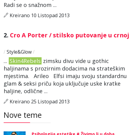
Radi se o snažnom ...
Kreirano 10 Listopad 2013
2.
Cro A Porter / stilsko putovanje u crnoj
/
Style&Glow
/
...
Skin4Rebels
zimsku divu vide u gothic
haljinama s prozirnim dodacima na strateškim
mjestima. Arileo Elfsi imaju svoju standardnu
glam & seksi priču koja uključuje uske kratke
haljine, odlične ...
Kreirano 25 Listopad 2013
Nove teme
Psihologija estetike # Živimo li u doba