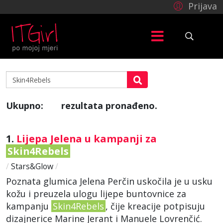
Prijava
Ukupno:
rezultata pronađeno.
2
1.
Lijepa Jelena u kampanji za
Skin4Rebels
/
Stars&Glow
/
Poznata glumica Jelena Perčin uskočila je u usku
kožu i preuzela ulogu lijepe buntovnice za
kampanju
Skin4Rebels
, čije kreacije potpisuju
dizajnerice Marine Jerant i Manuele Lovrenčić.