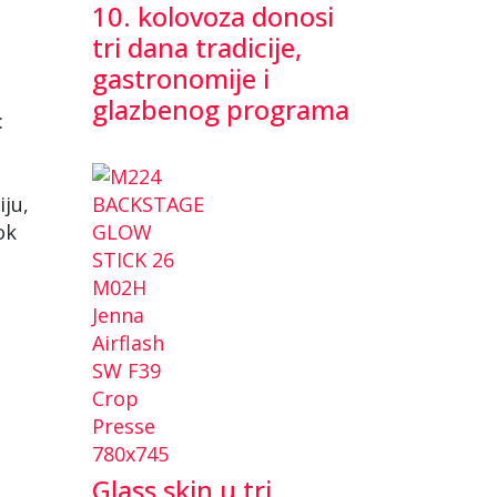
10. kolovoza donosi
tri dana tradicije,
gastronomije i
glazbenog programa
:
iju,
ok
Glass skin u tri