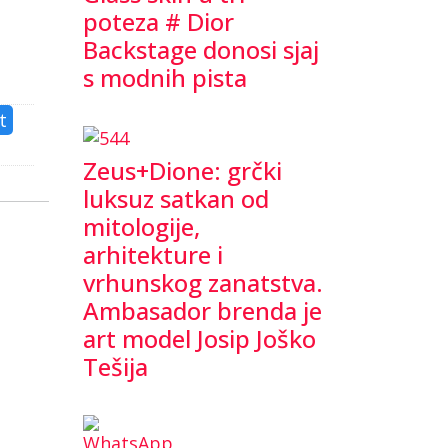
poteza # Dior
Backstage donosi sjaj
s modnih pista
t
Zeus+Dione: grčki
luksuz satkan od
mitologije,
arhitekture i
vrhunskog zanatstva.
Ambasador brenda je
art model Josip Joško
Tešija