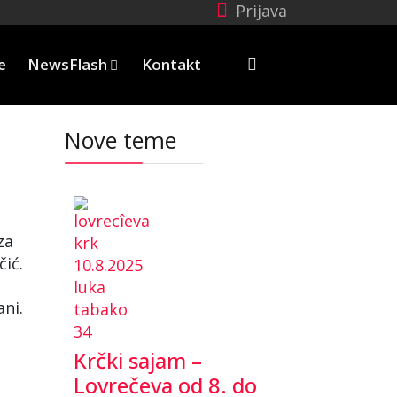
Prijava
e
NewsFlash
Kontakt
Nove teme
za
čić.
ani.
Krčki sajam –
Lovrečeva od 8. do