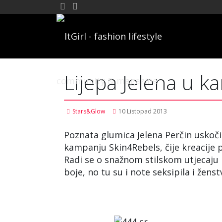
Lijepa Jelena u k
Stars&Glow
10 Listopad 2013
Poznata glumica Jelena Perčin uskočil
kampanju Skin4Rebels, čije kreacije p
Radi se o snažnom stilskom utjecaju p
boje, no tu su i note seksipila i žens