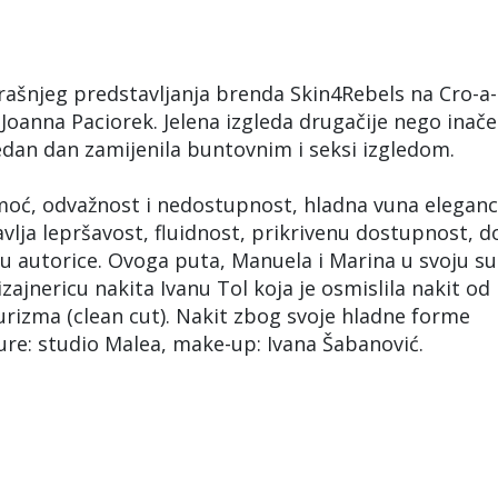
ašnjeg predstavljanja brenda Skin4Rebels na Cro-a-
 Joanna Paciorek. Jelena izgleda drugačije nego inače
 jedan dan zamijenila buntovnim i seksi izgledom.
 moć, odvažnost i nedostupnost, hladna vuna eleganc
vlja lepršavost, fluidnost, prikrivenu dostupnost, d
tiču autorice. Ovoga puta, Manuela i Marina u svoju su
zajnericu nakita Ivanu Tol koja je osmislila nakit od
urizma (clean cut). Nakit zbog svoje hladne forme
zure: studio Malea, make-up: Ivana Šabanović.