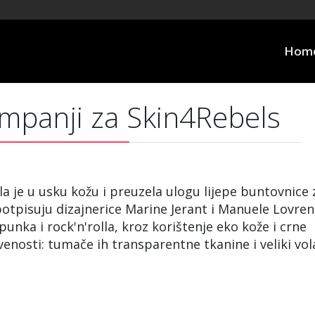
Hom
ampanji za Skin4Rebels
a je u usku kožu i preuzela ulogu lijepe buntovnice 
otpisuju dizajnerice Marine Jerant i Manuele Lovren
unka i rock'n'rolla, kroz korištenje eko kože i crne
tvenosti: tumače ih transparentne tkanine i veliki vol