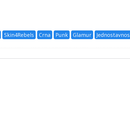
Skin4Rebels
Crna
Punk
Glamur
Jednostavnos