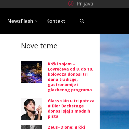
Prijava
e
NewsFlash
Kontakt
Nove teme
Krčki sajam –
Lovrečeva od 8. do 10.
kolovoza donosi tri
dana tradicije,
gastronomije i
glazbenog programa
Glass skin u tri poteza
# Dior Backstage
donosi sjaj s modnih
pista
Zeus+Dione: grčki