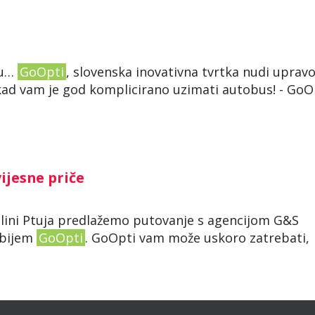
ju…
GoOpti
, slovenska inovativna tvrtka nudi upravo
, kad vam je god komplicirano uzimati autobus! - GoO
vijesne priče
okolini Ptuja predlažemo putovanje s agencijom G&S
mbijem
GoOpti
. GoOpti vam može uskoro zatrebati,