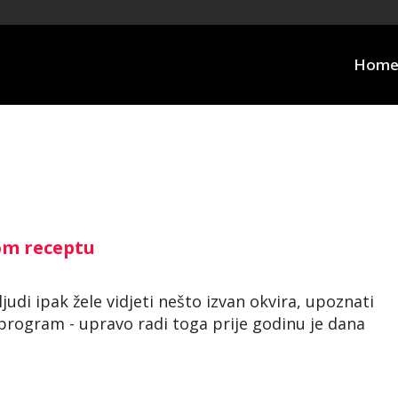
Hom
tom receptu
ljudi ipak žele vidjeti nešto izvan okvira, upoznati
n i program - upravo radi toga prije godinu je dana