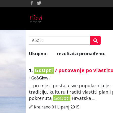
Ukupno:
rezultata pronađeno.
3
1.
GoOpti
/ putovanje po vlasti
/
Go&Glow
/
... po mjeri postaju sve popularnija jer 
tradiciju, kulturu i raditi vlastiti pla
pokrenuta
GoOpti
Hrvatska ...
Kreirano 01 Lipanj 2015