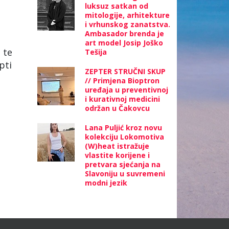
luksuz satkan od
mitologije, arhitekture
i vrhunskog zanatstva.
Ambasador brenda je
art model Josip Joško
 te
Tešija
pti
ZEPTER STRUČNI SKUP
// Primjena Bioptron
uređaja u preventivnoj
i kurativnoj medicini
održan u Čakovcu
Lana Puljić kroz novu
kolekciju Lokomotiva
(W)heat istražuje
vlastite korijene i
pretvara sjećanja na
Slavoniju u suvremeni
modni jezik