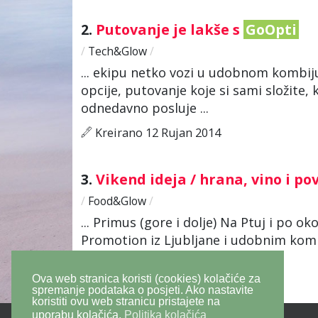
2.
Putovanje je lakše s
GoOpti
/
Tech&Glow
/
... ekipu netko vozi u udobnom kombi
opcije, putovanje koje si sami složite
odnedavno posluje ...
Kreirano 12 Rujan 2014
3.
Vikend ideja / hrana, vino i po
/
Food&Glow
/
... Primus (gore i dolje) Na Ptuj i po 
Promotion iz Ljubljane i udobnim ko
jednostavno od lokacije do ...
Ova web stranica koristi (cookies) kolačiće za
Kreirano 23 Travanj 2015
spremanje podataka o posjeti. Ako nastavite
koristiti ovu web stranicu pristajete na
uporabu kolačića.
Politika kolačića