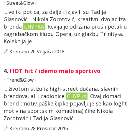
/
Street&Glow
/
... veliki poticaj za dalje - izjavili su Tadija
Glasnović i Nikola Zorotović, kreativni dvojac iza
brenda
CHYPKA
. Revija je održana prošli petak u
zagrebačkom klubu Opera, uz glazbu Trinity-a.
Kolekcija je ...
Kreirano 20 Veljača 2018
4.
HOT hit / idemo malo sportivo
/
Trend&Glow
/
... životom stižu iz high-street dućana, slavnih
brendova, ali i radionice
CHYPKA
. Ovaj domaći
brend (motiv paške čipke pojavljuje se kao loght
motiv na sportskim komadima) čine Nikola
Zorotović i Tadija Glasnović ...
Kreirano 28 Prosinac 2016