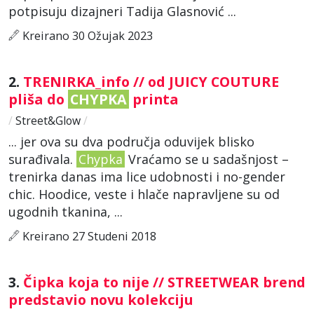
potpisuju dizajneri Tadija Glasnović ...
Kreirano 30 Ožujak 2023
2.
TRENIRKA_info // od JUICY COUTURE
pliša do
CHYPKA
printa
/
Street&Glow
/
... jer ova su dva područja oduvijek blisko
surađivala.
Chypka
Vraćamo se u sadašnjost –
trenirka danas ima lice udobnosti i no-gender
chic. Hoodice, veste i hlače napravljene su od
ugodnih tkanina, ...
Kreirano 27 Studeni 2018
3.
Čipka koja to nije // STREETWEAR brend
predstavio novu kolekciju