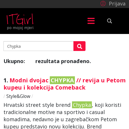
Prijava
Ukupno:
rezultata pronađeno.
4
1.
Modni dvojac
CHYPKA
// revija u Petom
kupeu i kolekcija Comeback
/
Style&Glow
/
Hrvatski street style brend
Chypka
, koji koristi
tradicionalne motive na sportivo i casual
komadima, nedavno je u zagrebačkom Petom
kupeu predstavio novu kolekciju. Brend