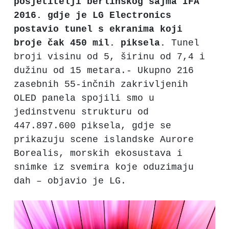
posjetitelji berlinskog sajma IFA
2016. gdje je LG Electronics
postavio tunel s ekranima koji
broje čak 450 mil. piksela.
Tunel
broji visinu od 5, širinu od 7,4 i
dužinu od 15 metara.- Ukupno 216
zasebnih 55-inčnih zakrivljenih
OLED panela spojili smo u
jedinstvenu strukturu od
447.897.600 piksela, gdje se
prikazuju scene islandske Aurore
Borealis, morskih ekosustava i
snimke iz svemira koje oduzimaju
dah – objavio je LG.