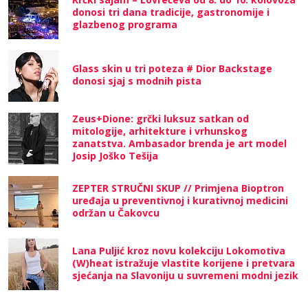
donosi tri dana tradicije, gastronomije i
glazbenog programa
Glass skin u tri poteza # Dior Backstage
donosi sjaj s modnih pista
Zeus+Dione: grčki luksuz satkan od
mitologije, arhitekture i vrhunskog
zanatstva. Ambasador brenda je art model
Josip Joško Tešija
ZEPTER STRUČNI SKUP // Primjena Bioptron
uređaja u preventivnoj i kurativnoj medicini
održan u Čakovcu
Lana Puljić kroz novu kolekciju Lokomotiva
(W)heat istražuje vlastite korijene i pretvara
sjećanja na Slavoniju u suvremeni modni jezik