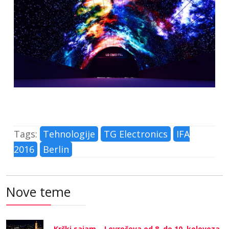
Tags:
Tehnologije
TG Electronics
IFA
2016
Berlin
Nove teme
Krčki sajam – Lovrečeva od 8. do 10. kolovoza