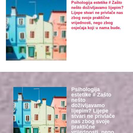
Psihologija estetike # Zašto
nešto doživljavamo lijepim?
Lijepe stvari ne privlače nas
zbog svoje praktične
vrijednosti, nego zbog
osjećaja koji u nama bude.
Psihologija
estetike # Zašto
nešto
doživljavamo
lijepim? Lijepe
stvari ne privlače
nas zbog svoje
praktične
vrijednosti, nego