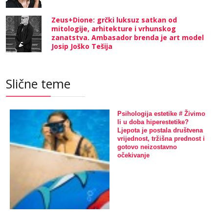
Zeus+Dione: grčki luksuz satkan od
mitologije, arhitekture i vrhunskog
zanatstva. Ambasador brenda je art model
Josip Joško Tešija
Slične teme
Psihologija estetike # Živimo
li u doba hiperestetike?
Ljepota je postala društvena
vrijednost, tržišna prednost i
gotovo neizostavno
očekivanje