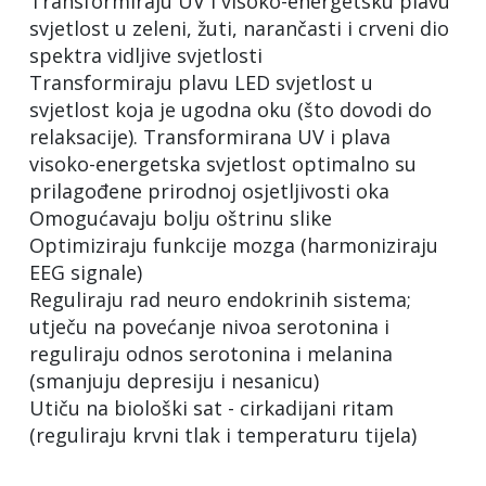
Transformiraju UV i visoko-energetsku plavu
svjetlost u zeleni, žuti, narančasti i crveni dio
spektra vidljive svjetlosti
Transformiraju plavu LED svjetlost u
svjetlost koja je ugodna oku (što dovodi do
relaksacije). Transformirana UV i plava
visoko-energetska svjetlost optimalno su
prilagođene prirodnoj osjetljivosti oka
Omogućavaju bolju oštrinu slike
Optimiziraju funkcije mozga (harmoniziraju
EEG signale)
Reguliraju rad neuro endokrinih sistema;
utječu na povećanje nivoa serotonina i
reguliraju odnos serotonina i melanina
(smanjuju depresiju i nesanicu)
Utiču na biološki sat - cirkadijani ritam
(reguliraju krvni tlak i temperaturu tijela)