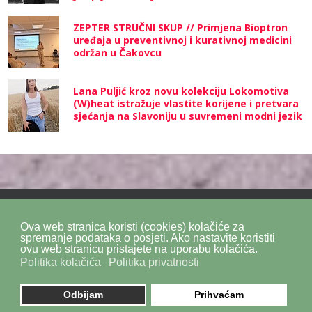
ZEPTER STRUČNI SKUP // Primjena Bioptron
uređaja u preventivnoj i kurativnoj medicini
održan u Čakovcu
Lana Puljić kroz novu kolekciju Lokomotiva
(W)heat istražuje vlastite korijene i pretvara
sjećanja na Slavoniju u suvremeni modni jezik
Ova web stranica koristi (cookies) kolačiće za
Politika privatnosti
Politika kolačića
SiteMap
spremanje podataka o posjeti. Ako nastavite koristiti
ovu web stranicu pristajete na uporabu kolačića.
Politika kolačića
Politika privatnosti
Impressum
Kontakt
DPZ Consulting
© 2026. by
znaor.com
Odbijam
Prihvaćam