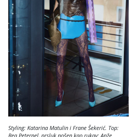
Styling: Katarina Matulin i Frane Šekerić. Top:
Rea Peternel, prsluk nošen kao rukav: Anže