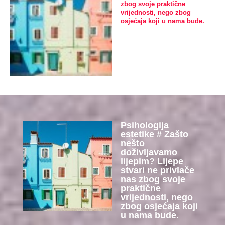
zbog svoje praktične
vrijednosti, nego zbog
osjećaja koji u nama bude.
Psihologija
estetike # Zašto
nešto
doživljavamo
lijepim? Lijepe
stvari ne privlače
nas zbog svoje
praktične
vrijednosti, nego
zbog osjećaja koji
u nama bude.