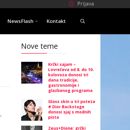
Prijava
e
NewsFlash
Kontakt
Nove teme
Krčki sajam –
Lovrečeva od 8. do 10.
kolovoza donosi tri
dana tradicije,
gastronomije i
glazbenog programa
Glass skin u tri poteza
# Dior Backstage
donosi sjaj s modnih
,
pista
Zeus+Dione: grčki