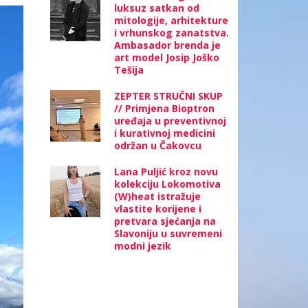
luksuz satkan od
mitologije, arhitekture
i vrhunskog zanatstva.
Ambasador brenda je
art model Josip Joško
Tešija
ZEPTER STRUČNI SKUP
// Primjena Bioptron
uređaja u preventivnoj
i kurativnoj medicini
održan u Čakovcu
Lana Puljić kroz novu
kolekciju Lokomotiva
(W)heat istražuje
vlastite korijene i
pretvara sjećanja na
Slavoniju u suvremeni
modni jezik