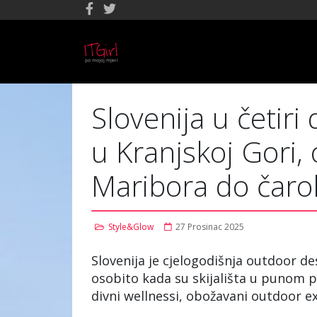
Slovenija u četiri
u Kranjskoj Gori,
Maribora do čarol
Style&Glow
27 Prosinac 2025
Slovenija je cjelogodišnja outdoor de
osobito kada su skijališta u punom po
divni wellnessi, obožavani outdoor ex