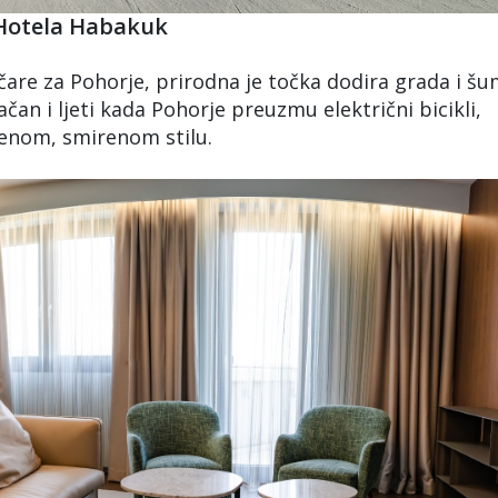
r Hotela Habakuk
čare za Pohorje, prirodna je točka dodira grada i šu
ačan i ljeti kada Pohorje preuzmu električni bicikli,
enom, smirenom stilu.