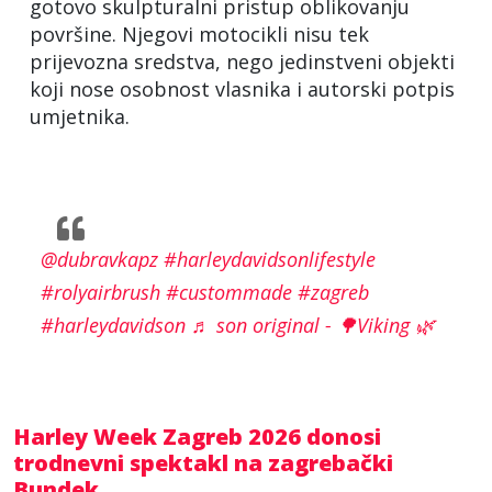
gotovo skulpturalni pristup oblikovanju
površine. Njegovi motocikli nisu tek
prijevozna sredstva, nego jedinstveni objekti
koji nose osobnost vlasnika i autorski potpis
umjetnika.
@dubravkapz
#harleydavidsonlifestyle
#rolyairbrush
#custommade
#zagreb
#harleydavidson
♬ son original - 🌳Viking 🌿
Harley Week Zagreb 2026 donosi
trodnevni spektakl na zagrebački
Bundek