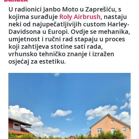
U radionici Janbo Moto u Zaprešiću, s
kojima surađuje
Roly Airbrush
, nastaju
neki od najupečatljivijih custom Harley-
Davidsona u Europi. Ovdje se mehanika,
umjetnost i ručni rad stapaju u proces
koji zahtijeva stotine sati rada,
vrhunsko tehničko znanje i izražen
osjećaj za estetiku.