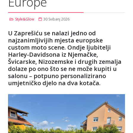
Europe
Style&Glow
30 Svibanj 2026
U Zaprešiću se nalazi jedno od
najzanimljivijih mjesta europske
custom moto scene. Ondje ljubitelji
Harley-Davidsona iz Njemačke,
Švicarske, Nizozemske i drugih zemalja
dolaze po ono što se ne može kupiti u
salonu – potpuno personalizirano
umjetničko djelo na dva kotača.