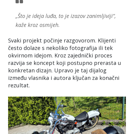
„Što je ideja luđa, to je izazov zanimljiviji“,
kaže kroz osmijeh.
Svaki projekt počinje razgovorom. Klijenti
često dolaze s nekoliko fotografija ili tek
okvirnom idejom. Kroz zajednički proces
razvija se koncept koji postupno prerasta u
konkretan dizajn. Upravo je taj dijalog
između vlasnika i autora ključan za konačni
rezultat.