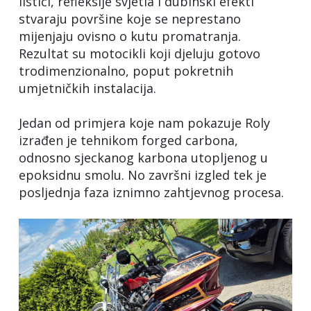
listići, refleksije svjetla i dubinski efekti
stvaraju površine koje se neprestano
mijenjaju ovisno o kutu promatranja.
Rezultat su motocikli koji djeluju gotovo
trodimenzionalno, poput pokretnih
umjetničkih instalacija.
Jedan od primjera koje nam pokazuje Roly
izrađen je tehnikom forged carbona,
odnosno sjeckanog karbona utopljenog u
epoksidnu smolu. No završni izgled tek je
posljednja faza iznimno zahtjevnog procesa.