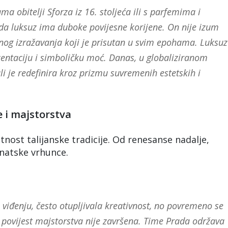
ma obitelji Sforza iz 16. stoljeća ili s parfemima i
da luksuz ima duboke povijesne korijene. On nije izum
rnog izražavanja koji je prisutan u svim epohama. Luksuz
ezentaciju i simboličku moć. Danas, u globaliziranom
 ali je redefinira kroz prizmu suvremenih estetskih i
e i majstorstva
nost talijanske tradicije. Od renesanse nadalje,
zanatske vrhunce.
 viđenju, često otupljivala kreativnost, no povremeno se
a povijest majstorstva nije završena. Time Prada održava