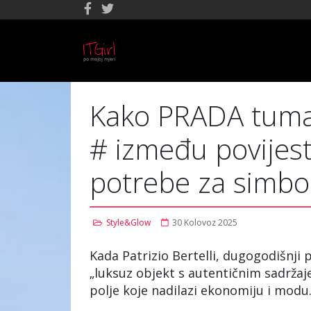
Kako PRADA tumač
# između povijesti
potrebe za simbo
Style&Glow
30 Kolovoz 2025
Kada Patrizio Bertelli, dugogodišnji p
„luksuz objekt s autentičnim sadržaje
polje koje nadilazi ekonomiju i modu