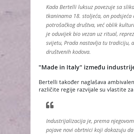
Kada Bertelli luksuz povezuje sa slika
tkaninama 18. stoljeća, on podsjeća 
potrošačkog društva, već oblik kultu
je oduvijek bio vezan uz ritual, repr
svijetu, Prada nastavlja tu tradiciju,
društvenih kodova.
"Made in Italy" između industrij
Bertelli također naglašava ambivalent
različite regije razvijale su vlastite 
Industrijalizacija je, prema njegovom
pojave novi obrtnici koji dokazuju d