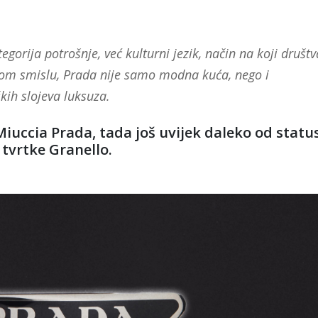
tegorija potrošnje, već kulturni jezik, način na koji društv
U tom smislu, Prada nije samo modna kuća, nego i
ških slojeva luksuza.
Miuccia Prada, tada još uvijek daleko od statu
tvrtke Granello.