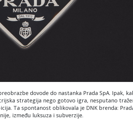
 preobrazbe dovode do nastanka Prada SpA. Ipak, ka
ustrijska strategija nego gotovo igra, nesputano traže
bicija. Ta spontanost oblikovala je DNK brenda: Prad
onije, između luksuza i subverzije.