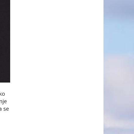
ko
nje
a se