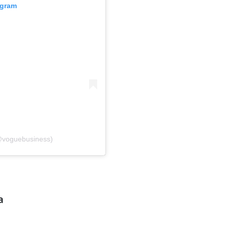
agram
@voguebusiness)
a