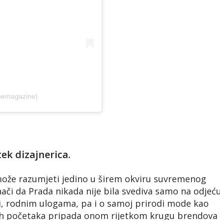
uemagazine)
tek dizajnerica.
 može razumjeti jedino u širem okviru suvremenog
nači da Prada nikada nije bila svediva samo na odjeću
ici, rodnim ulogama, pa i o samoj prirodi mode kao
ih početaka pripada onom rijetkom krugu brendova 