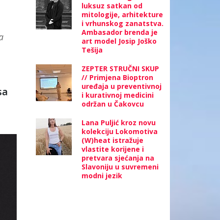
luksuz satkan od
mitologije, arhitekture
i vrhunskog zanatstva.
Ambasador brenda je
a
art model Josip Joško
Tešija
ZEPTER STRUČNI SKUP
// Primjena Bioptron
uređaja u preventivnoj
sa
i kurativnoj medicini
održan u Čakovcu
Lana Puljić kroz novu
kolekciju Lokomotiva
(W)heat istražuje
vlastite korijene i
pretvara sjećanja na
Slavoniju u suvremeni
modni jezik