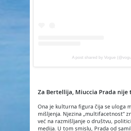
A post shared by Vogue (@vog
Za Bertellija, Miuccia Prada nije 
Ona je kulturna figura čija se uloga
mišljenja. Njezina „multifacetnost“ z
već na razmišljanje o društvu, polit
medija. U tom smislu, Prada od sam