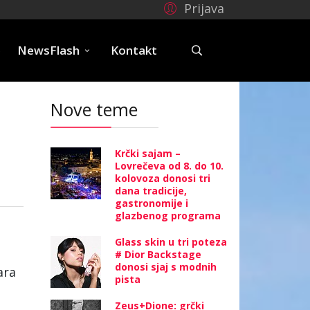
Prijava
e
NewsFlash
Kontakt
Nove teme
Krčki sajam –
Lovrečeva od 8. do 10.
kolovoza donosi tri
dana tradicije,
gastronomije i
glazbenog programa
Glass skin u tri poteza
# Dior Backstage
donosi sjaj s modnih
ara
pista
Zeus+Dione: grčki