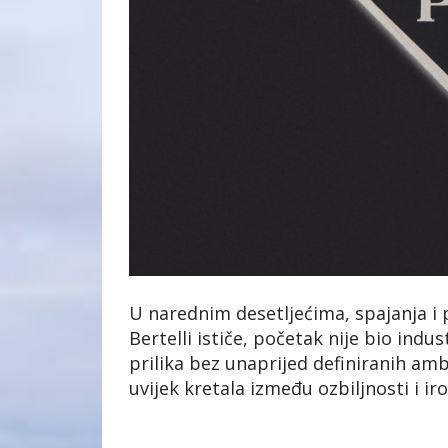
U narednim desetljećima, spajanja i
Bertelli ističe, početak nije bio ind
prilika bez unaprijed definiranih am
uvijek kretala između ozbiljnosti i ir