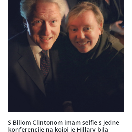
S Billom Clintonom imam selfie s jedne
konferencije na kojoj je Hillary bila