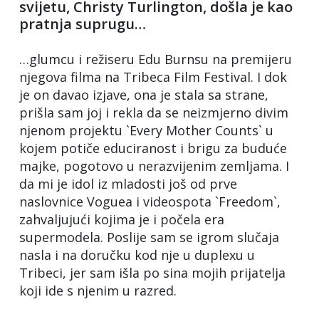
svijetu, Christy Turlington, došla je kao
pratnja suprugu…
…glumcu i režiseru Edu Burnsu na premijeru
njegova filma na Tribeca Film Festival. I dok
je on davao izjave, ona je stala sa strane,
prišla sam joj i rekla da se neizmjerno divim
njenom projektu `Every Mother Counts` u
kojem potiče educiranost i brigu za buduće
majke, pogotovo u nerazvijenim zemljama. I
da mi je idol iz mladosti još od prve
naslovnice Voguea i videospota `Freedom`,
zahvaljujući kojima je i počela era
supermodela. Poslije sam se igrom slučaja
nasla i na doručku kod nje u duplexu u
Tribeci, jer sam išla po sina mojih prijatelja
koji ide s njenim u razred.