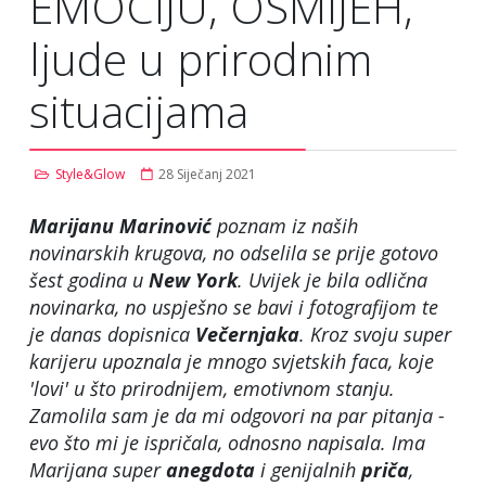
EMOCIJU, OSMIJEH,
ljude u prirodnim
situacijama
Style&Glow
28 Siječanj 2021
Marijanu Marinović
poznam iz naših
novinarskih krugova, no odselila se prije gotovo
šest godina u
New York
. Uvijek je bila odlična
novinarka, no uspješno se bavi i fotografijom te
je danas dopisnica
Večernjaka
. Kroz svoju super
karijeru upoznala je mnogo svjetskih faca, koje
'lovi' u što prirodnijem, emotivnom stanju.
Zamolila sam je da mi odgovori na par pitanja -
evo što mi je ispričala, odnosno napisala. Ima
Marijana super
anegdota
i genijalnih
priča
,