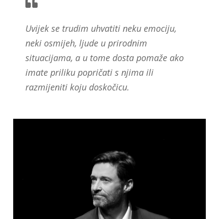
Uvijek se trudim uhvatiti neku emociju,
neki osmijeh, ljude u prirodnim
situacijama, a u tome dosta pomaže ako
imate priliku popričati s njima ili
razmijeniti koju doskočicu.