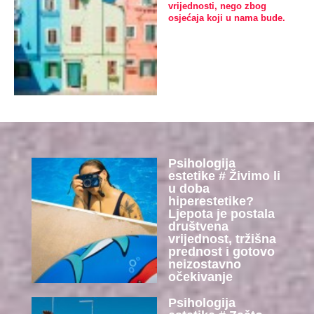
vrijednosti, nego zbog
osjećaja koji u nama bude.
Psihologija
estetike # Živimo li
u doba
hiperestetike?
Ljepota je postala
društvena
vrijednost, tržišna
prednost i gotovo
neizostavno
očekivanje
Psihologija