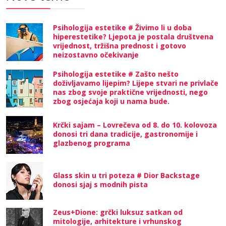
Psihologija estetike # Živimo li u doba
hiperestetike? Ljepota je postala društvena
vrijednost, tržišna prednost i gotovo
neizostavno očekivanje
Psihologija estetike # Zašto nešto
doživljavamo lijepim? Lijepe stvari ne privlače
nas zbog svoje praktične vrijednosti, nego
zbog osjećaja koji u nama bude.
Krčki sajam – Lovrečeva od 8. do 10. kolovoza
donosi tri dana tradicije, gastronomije i
glazbenog programa
Glass skin u tri poteza # Dior Backstage
donosi sjaj s modnih pista
Zeus+Dione: grčki luksuz satkan od
mitologije, arhitekture i vrhunskog