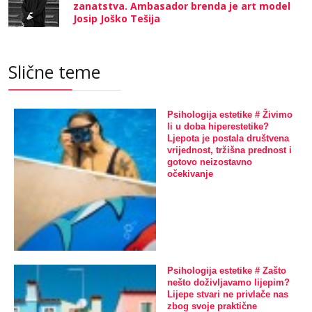
zanatstva. Ambasador brenda je art model
Josip Joško Tešija
Slične teme
Psihologija estetike # Živimo
li u doba hiperestetike?
Ljepota je postala društvena
vrijednost, tržišna prednost i
gotovo neizostavno
očekivanje
Psihologija estetike # Zašto
nešto doživljavamo lijepim?
Lijepe stvari ne privlače nas
zbog svoje praktične