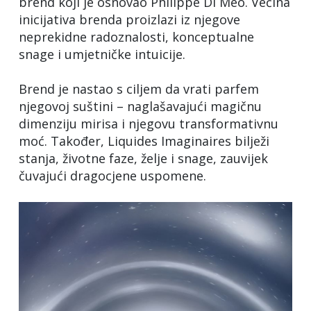
brend koji je osnovao Philippe Di Méo. Većina
inicijativa brenda proizlazi iz njegove
neprekidne radoznalosti, konceptualne
snage i umjetničke intuicije.
Brend je nastao s ciljem da vrati parfem
njegovoj suštini – naglašavajući magičnu
dimenziju mirisa i njegovu transformativnu
moć. Također, Liquides Imaginaires bilježi
stanja, životne faze, želje i snage, zauvijek
čuvajući dragocjene uspomene.