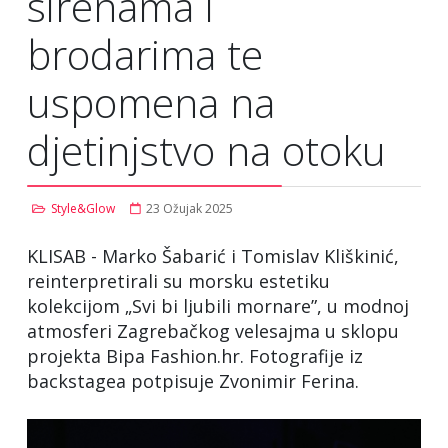
sirenama i
brodarima te
uspomena na
djetinjstvo na otoku
Style&Glow
23 Ožujak 2025
KLISAB - Marko Šabarić i Tomislav Kliškinić,
reinterpretirali su morsku estetiku
kolekcijom „Svi bi ljubili mornare”, u modnoj
atmosferi Zagrebačkog velesajma u sklopu
projekta Bipa Fashion.hr. Fotografije iz
backstagea potpisuje Zvonimir Ferina.