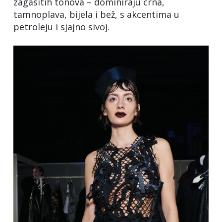
zagasitih tonova – dominiraju crna,
tamnoplava, bijela i bež, s akcentima u
petroleju i sjajno sivoj.