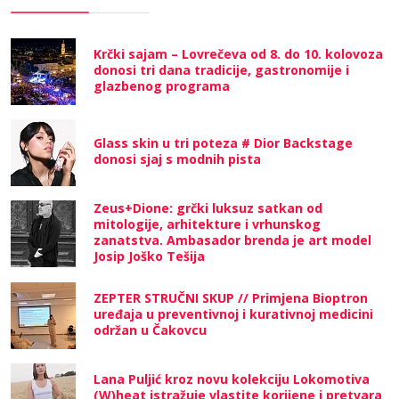
Krčki sajam – Lovrečeva od 8. do 10. kolovoza
donosi tri dana tradicije, gastronomije i
glazbenog programa
Glass skin u tri poteza # Dior Backstage
donosi sjaj s modnih pista
Zeus+Dione: grčki luksuz satkan od
mitologije, arhitekture i vrhunskog
zanatstva. Ambasador brenda je art model
Josip Joško Tešija
ZEPTER STRUČNI SKUP // Primjena Bioptron
uređaja u preventivnoj i kurativnoj medicini
održan u Čakovcu
Lana Puljić kroz novu kolekciju Lokomotiva
(W)heat istražuje vlastite korijene i pretvara