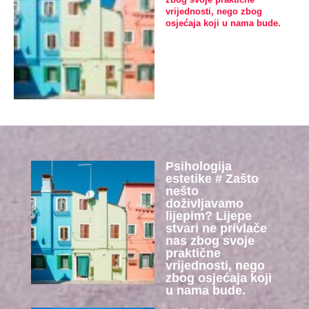
vrijednosti, nego zbog
osjećaja koji u nama bude.
Psihologija
estetike # Zašto
nešto
doživljavamo
lijepim? Lijepe
stvari ne privlače
nas zbog svoje
praktične
vrijednosti, nego
zbog osjećaja koji
u nama bude.