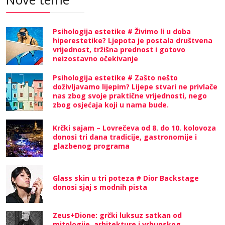
Psihologija estetike # Živimo li u doba
hiperestetike? Ljepota je postala društvena
vrijednost, tržišna prednost i gotovo
neizostavno očekivanje
Psihologija estetike # Zašto nešto
doživljavamo lijepim? Lijepe stvari ne privlače
nas zbog svoje praktične vrijednosti, nego
zbog osjećaja koji u nama bude.
Krčki sajam – Lovrečeva od 8. do 10. kolovoza
donosi tri dana tradicije, gastronomije i
glazbenog programa
Glass skin u tri poteza # Dior Backstage
donosi sjaj s modnih pista
Zeus+Dione: grčki luksuz satkan od
mitologije, arhitekture i vrhunskog