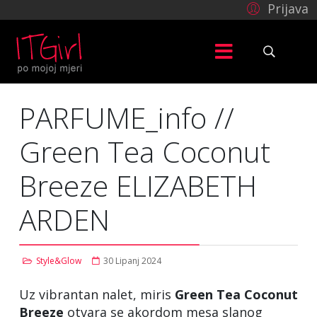
Prijava
PARFUME_info //
Green Tea Coconut
Breeze ELIZABETH
ARDEN
Style&Glow
30 Lipanj 2024
Uz vibrantan nalet, miris
Green Tea Coconut
Breeze
otvara se akordom mesa slanog