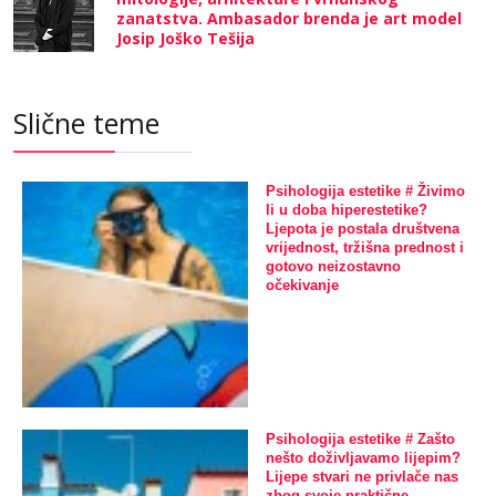
zanatstva. Ambasador brenda je art model
Josip Joško Tešija
Slične teme
Psihologija estetike # Živimo
li u doba hiperestetike?
Ljepota je postala društvena
vrijednost, tržišna prednost i
gotovo neizostavno
očekivanje
Psihologija estetike # Zašto
nešto doživljavamo lijepim?
Lijepe stvari ne privlače nas
zbog svoje praktične