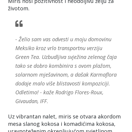
Miris nosi pozitivnost i neodoljivu želju za
životom.
- Želio sam vas odvesti u moju domovinu
Meksiko kroz vrlo transportnu verziju
Green Tea. Uzbudljiva svježina zelenog čaja
tako se dobro kombinira s ovom plažom,
solarnom mješavinom, a dašak Karmaflora
dodaje malo više blistavosti kompoziciji.
Odletimo! - kaže Rodrigo Flores-Roux,
Givaudan, IFF.
Uz vibrantan nalet, miris se otvara akordom
mesa slanog kokosa i komadićima kokosa,
uravnoteženim okrepljujućom svjetlinom