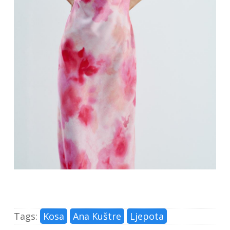
Tags:
Kosa
Ana Kuštre
Ljepota