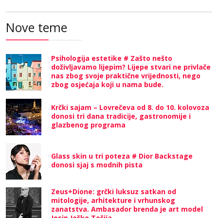
Nove teme
Psihologija estetike # Zašto nešto
doživljavamo lijepim? Lijepe stvari ne privlače
nas zbog svoje praktične vrijednosti, nego
zbog osjećaja koji u nama bude.
Krčki sajam – Lovrečeva od 8. do 10. kolovoza
donosi tri dana tradicije, gastronomije i
glazbenog programa
Glass skin u tri poteza # Dior Backstage
donosi sjaj s modnih pista
Zeus+Dione: grčki luksuz satkan od
mitologije, arhitekture i vrhunskog
zanatstva. Ambasador brenda je art model
Josip Joško Tešija