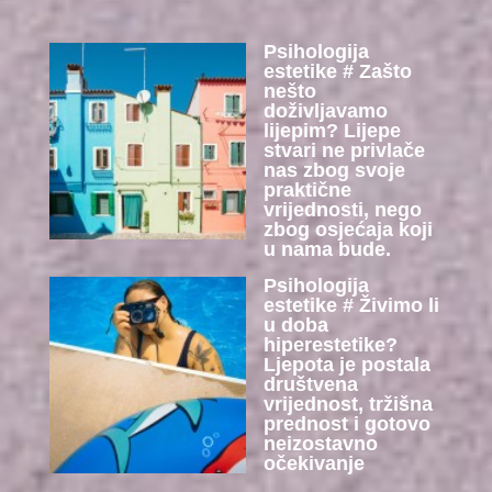
Psihologija
estetike # Zašto
nešto
doživljavamo
lijepim? Lijepe
stvari ne privlače
nas zbog svoje
praktične
vrijednosti, nego
zbog osjećaja koji
u nama bude.
Psihologija
estetike # Živimo li
u doba
hiperestetike?
Ljepota je postala
društvena
vrijednost, tržišna
prednost i gotovo
neizostavno
očekivanje