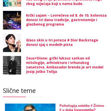
zbog osjećaja koji u nama bude.
Krčki sajam – Lovrečeva od 8. do 10. kolovoza
donosi tri dana tradicije, gastronomije i
glazbenog programa
Glass skin u tri poteza # Dior Backstage
donosi sjaj s modnih pista
Zeus+Dione: grčki luksuz satkan od
mitologije, arhitekture i vrhunskog
zanatstva. Ambasador brenda je art model
Josip Joško Tešija
Slične teme
Psihologija estetike # Živimo
li u doba hiperestetike?