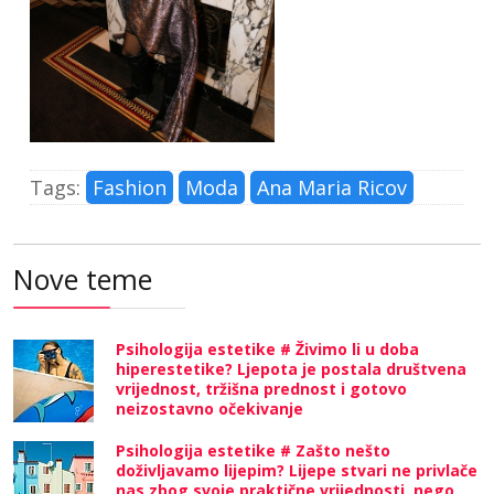
Tags:
Fashion
Moda
Ana Maria Ricov
Nove teme
Psihologija estetike # Živimo li u doba
hiperestetike? Ljepota je postala društvena
vrijednost, tržišna prednost i gotovo
neizostavno očekivanje
Psihologija estetike # Zašto nešto
doživljavamo lijepim? Lijepe stvari ne privlače
nas zbog svoje praktične vrijednosti, nego