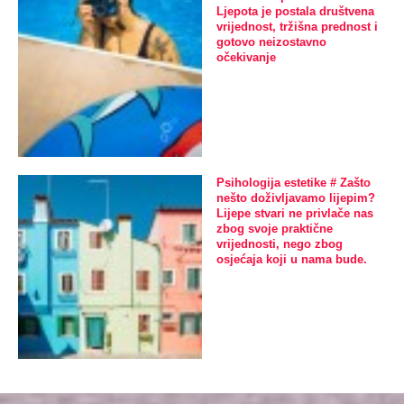
Ljepota je postala društvena
vrijednost, tržišna prednost i
gotovo neizostavno
očekivanje
Psihologija estetike # Zašto
nešto doživljavamo lijepim?
Lijepe stvari ne privlače nas
zbog svoje praktične
vrijednosti, nego zbog
osjećaja koji u nama bude.