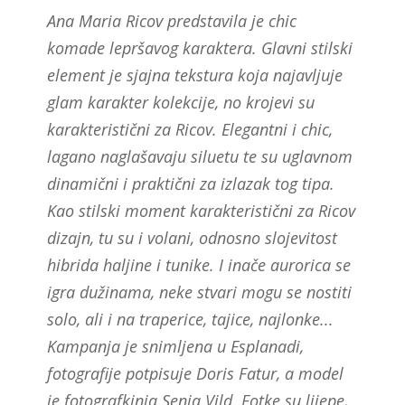
Ana Maria Ricov predstavila je chic
komade lepršavog karaktera. Glavni stilski
element je sjajna tekstura koja najavljuje
glam karakter kolekcije, no krojevi su
karakteristični za Ricov. Elegantni i chic,
lagano naglašavaju siluetu te su uglavnom
dinamični i praktični za izlazak tog tipa.
Kao stilski moment karakteristični za Ricov
dizajn, tu su i volani, odnosno slojevitost
hibrida haljine i tunike. I inače aurorica se
igra dužinama, neke stvari mogu se nostiti
solo, ali i na traperice, tajice, najlonke...
Kampanja je snimljena u Esplanadi,
fotografije potpisuje Doris Fatur, a model
je fotografkinja Senja Vild. Fotke su lijepe,