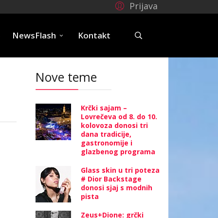
Prijava
e
NewsFlash
Kontakt
Nove teme
Krčki sajam –
Lovrečeva od 8. do 10.
kolovoza donosi tri
dana tradicije,
gastronomije i
glazbenog programa
Glass skin u tri poteza
# Dior Backstage
donosi sjaj s modnih
pista
Zeus+Dione: grčki