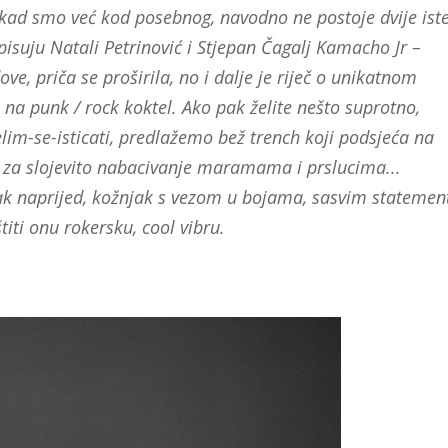
kad smo već kod posebnog, navodno ne postoje dvije ist
isuju Natali Petrinović i Stjepan Čagalj Kamacho Jr –
ove, priča se proširila, no i dalje je riječ o unikatnom
a punk / rock koktel. Ako pak želite nešto suprotno,
želim-se-isticati, predlažemo bež trench koji podsjeća na
e za slojevito nabacivanje maramama i prslucima...
k naprijed, kožnjak s vezom u bojama, sasvim statemen
titi onu rokersku, cool vibru.