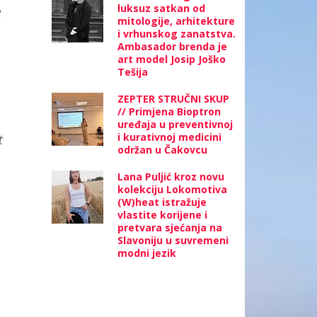
luksuz satkan od
e
mitologije, arhitekture
i vrhunskog zanatstva.
Ambasador brenda je
art model Josip Joško
Tešija
ZEPTER STRUČNI SKUP
// Primjena Bioptron
uređaja u preventivnoj
i kurativnoj medicini
t
održan u Čakovcu
Lana Puljić kroz novu
kolekciju Lokomotiva
(W)heat istražuje
vlastite korijene i
pretvara sjećanja na
Slavoniju u suvremeni
modni jezik