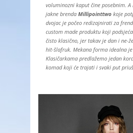
voluminozni kaput čine posebnim. A 
jakne brenda
Millipointtwo
koje potp
dvojac je počeo redizajnirati za frend
custom made produktu koji podsjeća n
čisto klasično, jer takav je dan i ne-
hit-šlafruk. Mekana forma idealna j
Klasičarkama predlažemo jedan kora
komad koji će trajati i svaki put priuš