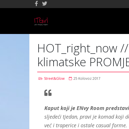
HOT_right_now // 
klimatske PROMJ
Street&Glow
25 Kolovoz 2017
Kaput koji je ENvy Room predstavio
sljedeći tjedan, pravi je komad koji 
već i traperice i ostale casual forme. 