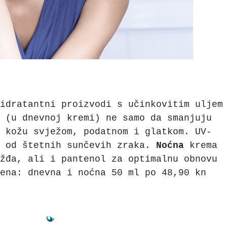
idratantni proizvodi s učinkovitim uljem
 (u dnevnoj kremi) ne samo da smanjuju
u kožu svježom, podatnom i glatkom. UV-
u od štetnih sunčevih zraka.
Noćna
krema
žđa, ali i pantenol za optimalnu obnovu
ena: dnevna i noćna 50 ml po 48,90 kn