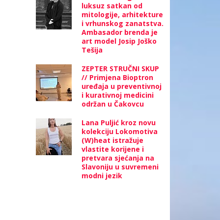
luksuz satkan od
mitologije, arhitekture
i vrhunskog zanatstva.
Ambasador brenda je
art model Josip Joško
Tešija
ZEPTER STRUČNI SKUP
// Primjena Bioptron
uređaja u preventivnoj
i kurativnoj medicini
održan u Čakovcu
Lana Puljić kroz novu
kolekciju Lokomotiva
(W)heat istražuje
vlastite korijene i
pretvara sjećanja na
Slavoniju u suvremeni
modni jezik