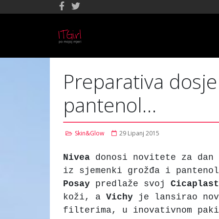
Preparativa dosje 
pantenol…
Skin&Glow
29 Lipanj 2015
Nivea
donosi novitete za dan 
iz sjemenki grožđa i panteno
Posay
predlaže svoj
Cicaplast
koži, a
Vichy
je lansirao no
filterima, u inovativnom pak