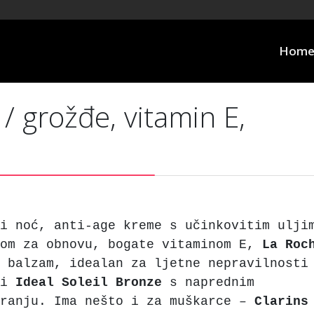
Hom
/ grožđe, vitamin E,
i noć, anti-age kreme s učinkovitim ulji
lom za obnovu, bogate vitaminom E,
La Roc
balzam, idealan za ljetne nepravilnosti
vi
Ideal Soleil Bronze
s naprednim
iranju. Ima nešto i za muškarce –
Clarins