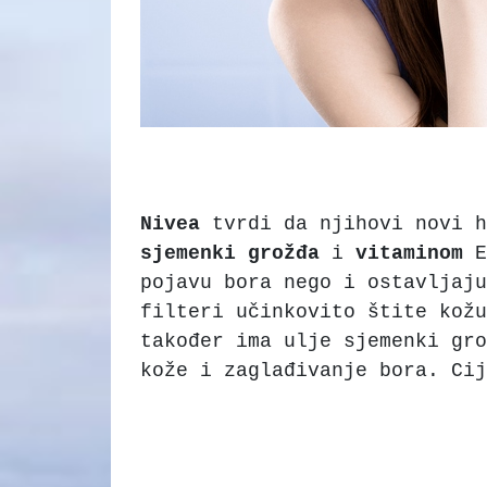
Nivea
tvrdi da njihovi novi h
sjemenki
grožđa
i
vitaminom
E
pojavu bora nego i ostavljaj
filteri učinkovito štite kož
također ima ulje sjemenki gro
kože i zaglađivanje bora. Cij