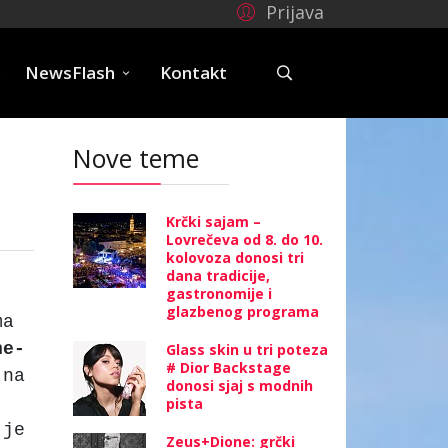
Prijava
e
NewsFlash
Kontakt
Nove teme
Krčki sajam –
Lovrečeva od 8. do 10.
kolovoza donosi tri
dana tradicije,
gastronomije i
glazbenog programa
ma
he-
Glass skin u tri poteza
# Dior Backstage
 na
donosi sjaj s modnih
pista
je
Zeus+Dione: grčki