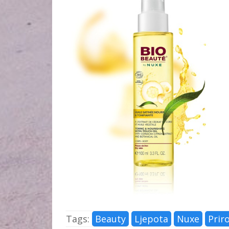
Tags:
Beauty
Ljepota
Nuxe
Prir