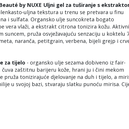
o Beauté by NUXE Uljni gel za tuširanje s ekstrakt
lenkasto-uljna tekstura u trenu se pretvara u finu
una i sulfata. Organsko ulje suncokreta bogato
 vera vlaži, a ekstrakt citrona tonizira kožu. Aktivn
m suncem, pruža osvježavajuću senzaciju u koktelu 
imeta, naranča, petitgrain, verbena, bijeli grejp i crv
 za tijelo
- organsko ulje sezama dobiveno iz fair-
čuva zaštitnu barijeru kože, hrani ju i čini mekom
e pruža tonizirajuće djelovanje na duh i tijelo, a mir
je u svojoj bazi, stvaraju slatku punoću mirisa. Cij