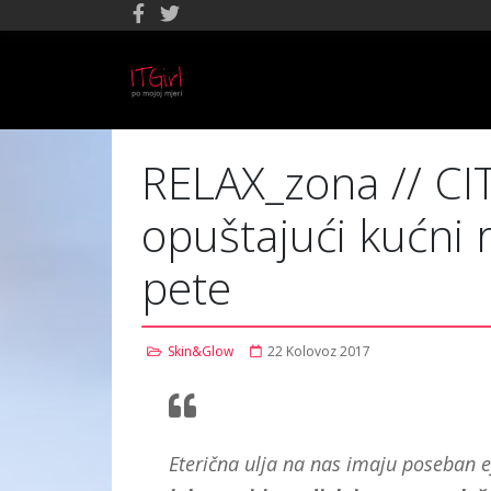
RELAX_zona // CI
opuštajući kućni 
pete
Skin&Glow
22 Kolovoz 2017
Eterična ulja na nas imaju poseban e