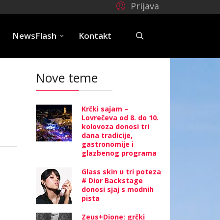
Prijava
e
NewsFlash
Kontakt
Nove teme
Krčki sajam –
Lovrečeva od 8. do 10.
kolovoza donosi tri
dana tradicije,
gastronomije i
glazbenog programa
Glass skin u tri poteza
# Dior Backstage
donosi sjaj s modnih
pista
Zeus+Dione: grčki