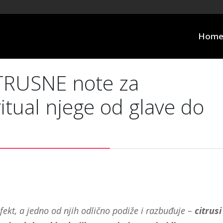
Hom
TRUSNE note za
ritual njege od glave do
fekt, a jedno od njih odlično
podiže
i razbuđuje –
citrusi