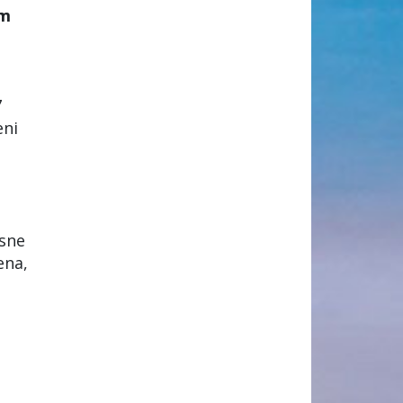
om
i
7
eni
isne
ena,