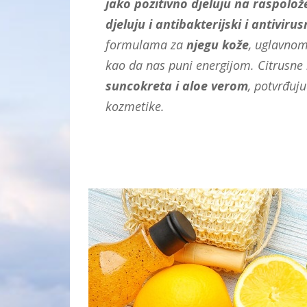
jako pozitivno djeluju na raspolože
djeluju i antibakterijski i antivirus
formulama za
njegu
kože
, uglavnom 
kao da nas puni energijom. Citrusne n
suncokreta i aloe verom
, potvrđuj
kozmetike.