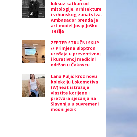
luksuz satkan od
mitologije, arhitekture
i vrhunskog zanatstva.
Ambasador brenda je
art model Josip Joško
Tešija
ZEPTER STRUČNI SKUP
// Primjena Bioptron
uređaja u preventivnoj
i kurativnoj medicini
održan u Čakovcu
Lana Puljić kroz novu
kolekciju Lokomotiva
(W)heat istražuje
vlastite korijene i
pretvara sjećanja na
Slavoniju u suvremeni
modni jezik