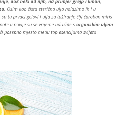
nje, dok neki od njih, na primjer grejp i limun,
no.
Osim kao čista eterična ulja nalazimo ih i u
su tu prvaci gelovi i ulja za tuširanje čiji čaroban miris
ote u novije su se vrijeme udružile s
organskim uljem
ući posebno mjesto među top esencijama svijeta