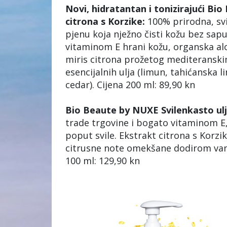
Novi, hidratantan i tonizirajući Bi
citrona s Korzike:
100% prirodna, svi
pjenu koja nježno čisti kožu bez sap
vitaminom E hrani kožu, organska aloe
miris citrona prožetog mediteranski
esencijalnih ulja (limun, tahićanska l
cedar). Cijena 200 ml: 89,90 kn
Bio Beaute by NUXE Svilenkasto ulje
trade trgovine i bogato vitaminom E, 
poput svile. Ekstrakt citrona s Korzik
citrusne note omekšane dodirom vanili
100 ml: 129,90 kn