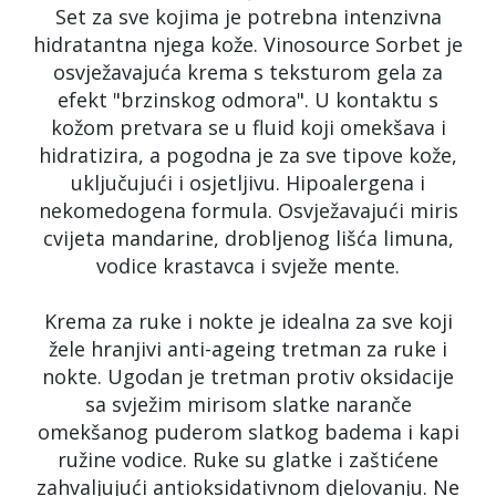
Set za sve kojima je potrebna intenzivna
hidratantna njega kože. Vinosource Sorbet je
osvježavajuća krema s teksturom gela za
efekt "brzinskog odmora". U kontaktu s
kožom pretvara se u fluid koji omekšava i
hidratizira, a pogodna je za sve tipove kože,
uključujući i osjetljivu. Hipoalergena i
nekomedogena formula. Osvježavajući miris
cvijeta mandarine, drobljenog lišća limuna,
vodice krastavca i svježe mente.
Krema za ruke i nokte je idealna za sve koji
žele hranjivi anti-ageing tretman za ruke i
nokte. Ugodan je tretman protiv oksidacije
sa svježim mirisom slatke naranče
omekšanog puderom slatkog badema i kapi
ružine vodice. Ruke su glatke i zaštićene
zahvaljujući antioksidativnom djelovanju. Ne