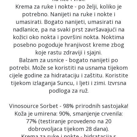
Krema za ruke i nokte - po želji, koliko je
potrebno. Nanijeti na ruke i nokte i
umasirati. Bogato nanijeti, umasirati na
nadlanice, pa na svaki prst završavajući na
kožici oko nokta i površini nokta. Noktima
posebno pogoduje hranjivost kreme zbog
koje rastu zdraviji i sjajni.
Balzam za usnice - bogato nanijeti po
potrebi. Može se koristiti na usnama tijekom
cijele godine za hidrataciju i zaštitu. Koristite
tijekom izlaganja Suncu, i ljeti i zimi. Izvrsna
podloga za ruž.
Vinosource Sorbet - 98% prirodnih sastojaka!
Koža je umirena: 90%, smanjenje crvenila:
77% (testiranje provedeno na 20
dobrovoljaca tijekom 28 dana).
Krema za ruke i nokte - hidratacija s