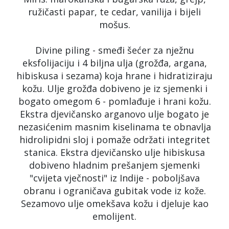
ružičasti papar, te cedar, vanilija i bijeli
mošus.
Divine piling - smeđi šećer za nježnu
eksfolijaciju i 4 biljna ulja (grožđa, argana,
hibiskusa i sezama) koja hrane i hidratiziraju
kožu. Ulje grožđa dobiveno je iz sjemenki i
bogato omegom 6 - pomlađuje i hrani kožu.
Ekstra djevičansko arganovo ulje bogato je
nezasićenim masnim kiselinama te obnavlja
hidrolipidni sloj i pomaže održati integritet
stanica. Ekstra djevičansko ulje hibiskusa
dobiveno hladnim prešanjem sjemenki
"cvijeta vječnosti" iz Indije - poboljšava
obranu i ograničava gubitak vode iz kože.
Sezamovo ulje omekšava kožu i djeluje kao
emolijent.