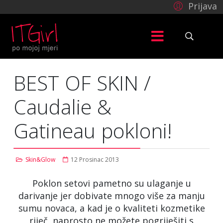
Prijava
BEST OF SKIN /
Caudalie &
Gatineau pokloni!
Skin&Glow
12 Prosinac 2013
Poklon setovi pametno su ulaganje u
darivanje jer dobivate mnogo više za manju
sumu novaca, a kad je o kvaliteti kozmetike
riječ, naprosto ne možete pogriješiti s