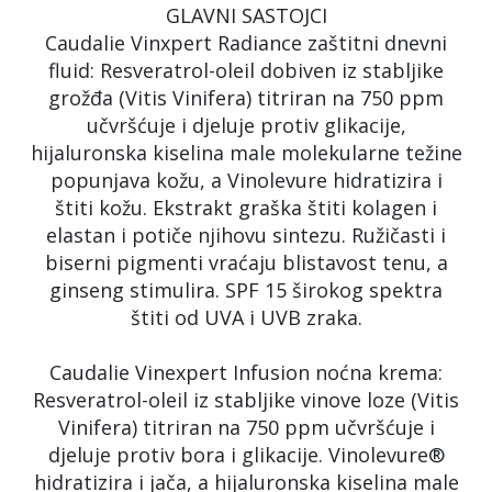
GLAVNI SASTOJCI
Caudalie Vinxpert Radiance zaštitni dnevni
fluid: Resveratrol-oleil dobiven iz stabljike
grožđa (Vitis Vinifera) titriran na 750 ppm
učvršćuje i djeluje protiv glikacije,
hijaluronska kiselina male molekularne težine
popunjava kožu, a Vinolevure hidratizira i
štiti kožu. Ekstrakt graška štiti kolagen i
elastan i potiče njihovu sintezu. Ružičasti i
biserni pigmenti vraćaju blistavost tenu, a
ginseng stimulira. SPF 15 širokog spektra
štiti od UVA i UVB zraka.
Caudalie Vinexpert Infusion noćna krema:
Resveratrol-oleil iz stabljike vinove loze (Vitis
Vinifera) titriran na 750 ppm učvršćuje i
djeluje protiv bora i glikacije. Vinolevure®
hidratizira i jača, a hijaluronska kiselina male