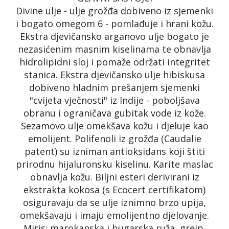
Divine ulje - ulje grožđa dobiveno iz sjemenki
i bogato omegom 6 - pomlađuje i hrani kožu.
Ekstra djevičansko arganovo ulje bogato je
nezasićenim masnim kiselinama te obnavlja
hidrolipidni sloj i pomaže održati integritet
stanica. Ekstra djevičansko ulje hibiskusa
dobiveno hladnim prešanjem sjemenki
"cvijeta vječnosti" iz Indije - poboljšava
obranu i ograničava gubitak vode iz kože.
Sezamovo ulje omekšava kožu i djeluje kao
emolijent. Polifenoli iz grožđa (Caudalie
patent) su izniman antioksidans koji štiti
prirodnu hijaluronsku kiselinu. Karite maslac
obnavlja kožu. Biljni esteri derivirani iz
ekstrakta kokosa (s Ecocert certifikatom)
osiguravaju da se ulje iznimno brzo upija,
omekšavaju i imaju emolijentno djelovanje.
Miris: marokanska i bugarska ruža, grejp,