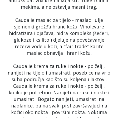
antioksidativna krema koja štiti ruke i čini ih
mekima, a ne ostavlja masni trag.
Caudalie maslac za tijelo - maslac i ulje
sjemenki grožđa hrane kožu, Vinolevure
hidratizira i ojačava, hidra kompleks (šećeri,
glukoze i ksilitol) djeluje na povećavanje
rezervi vode u koži, a "fair trade" karite
maslac obnavlja i hrani kožu.
Caudalie krema za ruke i nokte - po želji,
nanijeti na tijelo i umasirati, posebice na vrlo
suha područja kao što su koljena i laktovi.
Caudalie krema za ruke i nokte - po želji,
koliko je potrebno. Nanijeti na ruke i nokte i
umasirati. Bogato nanijeti, umasirati na
nadlanice, pa na svaki prst završavajući na
kožici oko nokta i površini nokta. Noktima