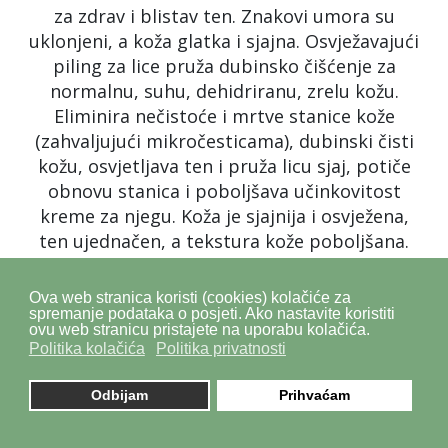
za zdrav i blistav ten. Znakovi umora su
uklonjeni, a koža glatka i sjajna. Osvježavajući
piling za lice pruža dubinsko čišćenje za
normalnu, suhu, dehidriranu, zrelu kožu.
Eliminira nečistoće i mrtve stanice kože
(zahvaljujući mikročesticama), dubinski čisti
kožu, osvjetljava ten i pruža licu sjaj, potiče
obnovu stanica i poboljšava učinkovitost
kreme za njegu. Koža je sjajnija i osvježena,
ten ujednačen, a tekstura kože poboljšana.
Bez osjećaja zategnutosti i iritacija! Svijetle
zelene boje s prozirnim česticama i svježim
Ova web stranica koristi (cookies) kolačiće za
ženstvenim mirisom.
spremanje podataka o posjeti. Ako nastavite koristiti
ovu web stranicu pristajete na uporabu kolačića.
Politika kolačića
Politika privatnosti
GLAVNI SASTOJCI
Activ Eclat revitalizirajuća krema: ekskluzivni
Odbijam
Prihvaćam
osvjetljavajući kompleks uklanja izgled
umornog i sivog tena, vitaminski kompleks