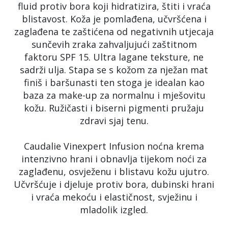
fluid protiv bora koji hidratizira, štiti i vraća
blistavost. Koža je pomlađena, učvršćena i
zaglađena te zaštićena od negativnih utjecaja
sunčevih zraka zahvaljujući zaštitnom
faktoru SPF 15. Ultra lagane teksture, ne
sadrži ulja. Stapa se s kožom za nježan mat
finiš i baršunasti ten stoga je idealan kao
baza za make-up za normalnu i mješovitu
kožu. Ružičasti i biserni pigmenti pružaju
zdravi sjaj tenu.
Caudalie Vinexpert Infusion noćna krema
intenzivno hrani i obnavlja tijekom noći za
zaglađenu, osvježenu i blistavu kožu ujutro.
Učvršćuje i djeluje protiv bora, dubinski hrani
i vraća mekoću i elastičnost, svježinu i
mladolik izgled.