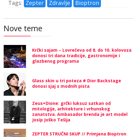
Tags:
Zepter
Zdravlje
Bioptron
Nove teme
Krčki sajam – Lovrečeva od 8. do 10. kolovoza
donosi tri dana tradicije, gastronomije i
glazbenog programa
Glass skin u tri poteza # Dior Backstage
donosi sjaj s modnih pista
Zeus+Dione: grčki luksuz satkan od
mitologije, arhitekture i vrhunskog
zanatstva. Ambasador brenda je art model
Josip Joško Tešija
ZEPTER STRUČNI SKUP // Primjena Bioptron