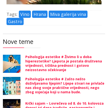
Tags:
Vino
Hrana
Miva galerija vina
Gastro
Nove teme
Psihologija estetike # Živimo li u doba
hiperestetike? Ljepota je postala društvena
vrijednost, tržišna prednost i gotovo
neizostavno očekivanje
Psihologija estetike # Zašto nešto
doživljavamo lijepim? Lijepe stvari ne privlače
nas zbog svoje praktične vrijednosti, nego
zbog osjećaja koji u nama bude.
Krčki sajam – Lovrečeva od 8. do 10. kolovoza
donosi tri dana tradicije, gastronomije i